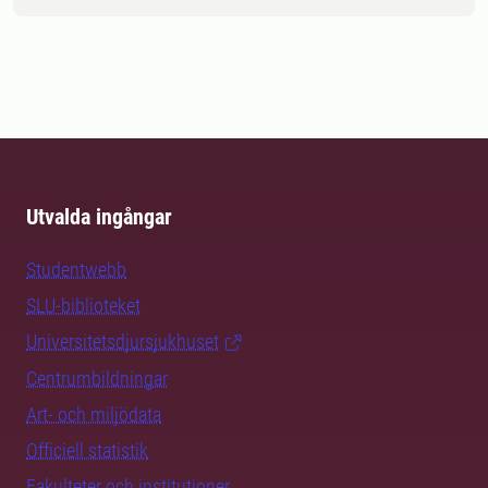
Utvalda ingångar
Studentwebb
SLU-biblioteket
Universitetsdjursjukhuset
Centrumbildningar
Art- och miljödata
Officiell statistik
Fakulteter och institutioner