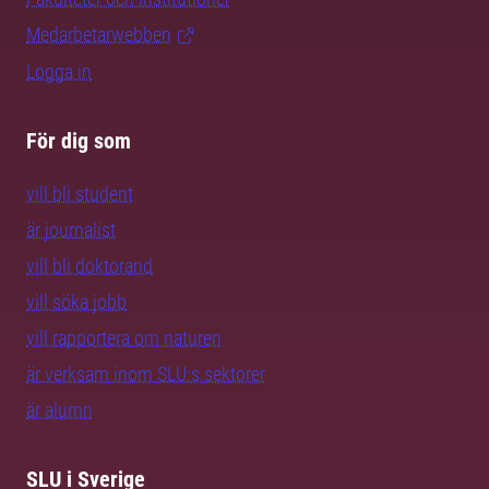
Medarbetarwebben
Logga in
För dig som
vill bli student
är journalist
vill bli doktorand
vill söka jobb
vill rapportera om naturen
är verksam inom SLU:s sektorer
är alumn
SLU i Sverige