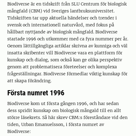
Biodiverse är en tidskrift från SLU Centrum för biologisk
mångfald (CBM) vid Sveriges lantbruksuniversitet.
Tidskriften tar upp aktuella händelser och trender i
svensk och internationell naturvård, med fokus på
hållbart nyttjande av biologisk mångfald. Biodiverse
startade 1996 och utkommer med ca fyra nummer per år.
Genom lättillgängliga artiklar skrivna av kunniga och väl
insatta skribenter vill Biodiverse vara en plattform för
kunskap och dialog, som också kan ge olika perspektiv
genom att problematisera företeelser och komplexa
frågeställningar. Biodiverse förmedlar viktig kunskap för
att skapa förändring.
Första numret 1996
Biodiverse kom ut första gången 1996, och har sedan
dess spridit kunskap om biologisk mångald till en allt
större läsekrets. Så här skrev CBM:s föreståndare vid den
tiden, Urban Emanuelsson, i första numret av
Biodiverse: