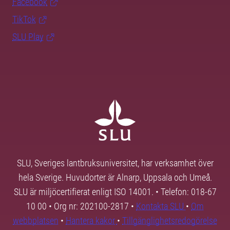
Facebook
TikTok
SLU Play
SLU, Sveriges lantbruksuniversitet, har verksamhet över
hela Sverige. Huvudorter är Alnarp, Uppsala och Umeå.
SLU är miljöcertifierat enligt ISO 14001. • Telefon: 018-67
10 00 • Org nr: 202100-2817 •
Kontakta SLU
•
Om
webbplatsen
•
Hantera kakor
•
Tillgänglighetsredogörelse