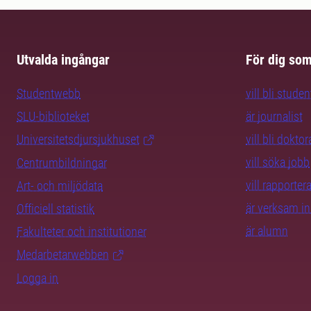
Utvalda ingångar
För dig so
Studentwebb
vill bli studen
SLU-biblioteket
är journalist
Universitetsdjursjukhuset
vill bli dokto
vill söka jobb
Centrumbildningar
vill rapporte
Art- och miljödata
är verksam i
Officiell statistik
är alumn
Fakulteter och institutioner
Medarbetarwebben
Logga in