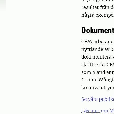
resultat från d
några exempel
Dokument
CBM arbetar o
nyttjande av b
dokumentera v
skriftserie. C
som bland anna
Genom Mångfal
kreativa utrym
Se våra publik
Läs mer om M