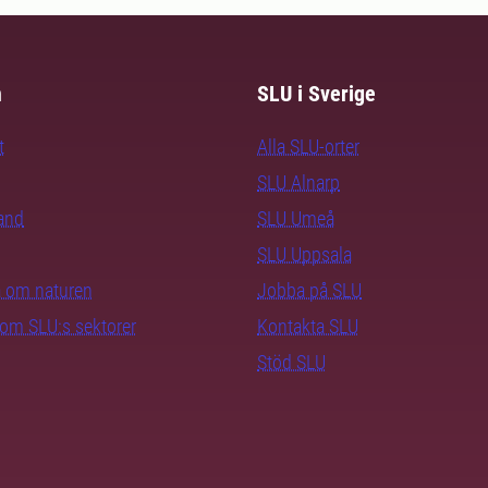
m
SLU i Sverige
t
Alla SLU-orter
SLU Alnarp
rand
SLU Umeå
SLU Uppsala
ra om naturen
Jobba på SLU
nom SLU:s sektorer
Kontakta SLU
Stöd SLU