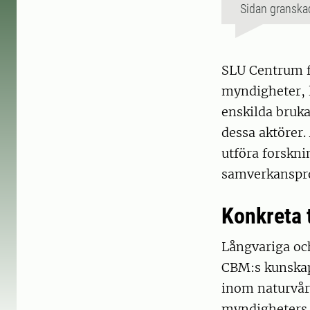
Sidan granska
SLU Centrum f
myndigheter, 
enskilda bruka
dessa aktörer
utföra forskni
samverkansproc
Konkreta t
Långvariga oc
CBM:s kunskap
inom naturvård
myndigheters 