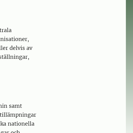
trala
nisationer,
ler delvis av
tällningar,
min samt
 tillämpningar
ika nationella
ngar och