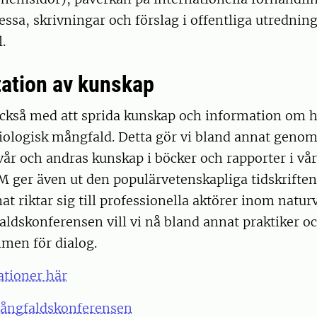
essa, skrivningar och förslag i offentliga utredninga
.
ation av kunskap
ckså med att sprida kunskap och information om h
iologisk mångfald. Detta gör vi bland annat genom
år och andras kunskap i böcker och rapporter i vå
BM ger även ut den populärvetenskapliga tidskrifte
t riktar sig till professionella aktörer inom natur
dskonferensen vill vi nå bland annat praktiker o
men för dialog.
ationer här
ångfaldskonferensen