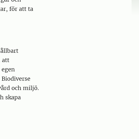
r, för att ta
ållbart
 att
r egen
n Biodiverse
vård och miljö.
ch skapa