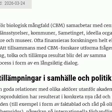
d: 2026-03-24
ör biologisk mångfald (CBM) samarbetar med cen
länsstyrelser, kommuner, Sametinget, ideella orga
re och museer. Ofta finansieras forskningen helt el
. Att tillsammans med CBM-forskare utforma fråges
ng, tolka och tillämpa resultat blir del av samma
ess i form av en långsiktig dialog.
illämpningar i samhälle och politik
h goda relationer med olika aktörer utanför akade
sproduktion har resulterat i konkreta nya råd och
en (till exempel i form av faktablad och råd på ol
hemsidor), påverkan på internationella förhandli