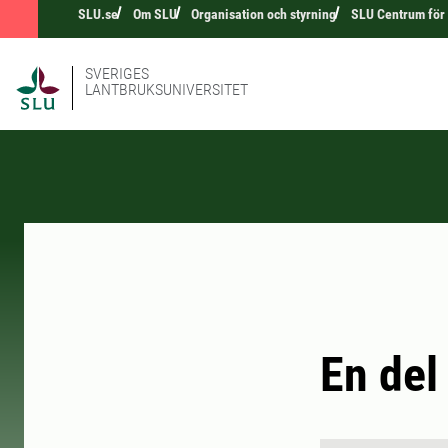
SLU.se
Om SLU
Organisation och styrning
SLU Centrum för
SVERIGES
LANTBRUKSUNIVERSITET
En del