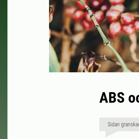
ABS oc
Sidan granska