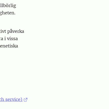
llbörlig
gheten.
tivt påverka
a i vissa
genetiska
h service)