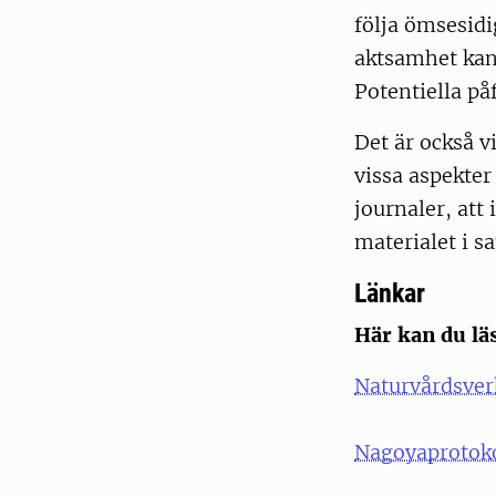
följa ömsesidi
aktsamhet kan 
Potentiella påf
Det är också v
vissa aspekter
journaler, att
materialet i s
Länkar
Här kan du lä
Naturvårdsver
Nagoyaprotoko