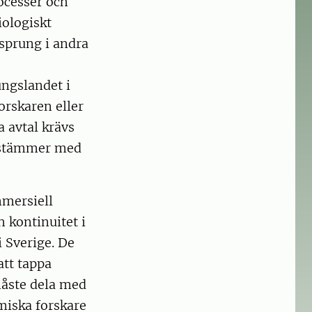
ocesser och
iologiskt
rsprung i andra
ungslandet i
orskaren eller
 avtal krävs
nsstämmer med
mmersiell
 kontinuitet i
 Sverige. De
att tappa
 måste dela med
miska forskare