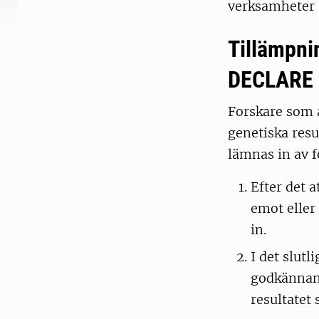
verksamheter 
Tillämpnin
DECLARE
Forskare som a
genetiska resu
lämnas in av fo
Efter det 
emot eller 
in.
I det slut
godkännand
resultatet s