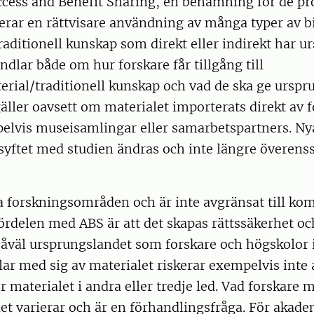
ccess and Benefit Sharing, en benämning för de pr
erar en rättvisare användning av många typer av b
raditionell kunskap som direkt eller indirekt har u
ndlar både om hur forskare får tillgång till
rial/traditionell kunskap och vad de ska ge urspr
gäller oavsett om materialet importerats direkt av f
elvis museisamlingar eller samarbetspartners. Nya
yftet med studien ändras och inte längre övere
 forskningsområden och är inte avgränsat till ko
rdelen med ABS är att det skapas rättssäkerhet och
såväl ursprungslandet som forskare och högskolor i
ar med sig av materialet riskerar exempelvis inte 
r materialet i andra eller tredje led. Vad forskare
t varierar och är en förhandlingsfråga. För akade