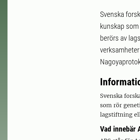
Svenska forsk
kunskap som r
berörs av lags
verksamheter
Nagoyaprotoko
Informati
Svenska forska
som rör geneti
lagstiftning el
Vad innebär 