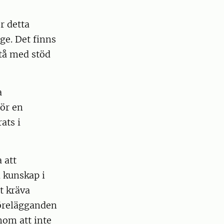
r detta
ge. Det finns
stå med stöd
a
ör en
ats i
 att
l kunskap i
t kräva
örelägganden
nom att inte