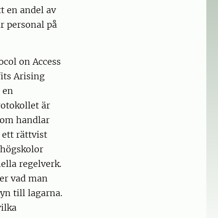
t en andel av
ar personal på
ocol on Access
its Arising
, en
otokollet är
 som handlar
tt rättvist
 högskolor
ella regelverk.
ver vad man
n till lagarna.
ilka