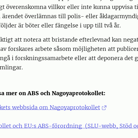
gt överenskomna villkor eller inte kunna uppvisa ti
ärendet överlämnas till polis- eller åklagarmyndi
öljder är böter eller fängelse i upp till två år.
iktigt att notera att bristande efterlevnad kan nega
 av forskares arbete såsom möjligheten att publicer
 ingå i forskningssamarbete eller att deponera det 
amlingar.
sa mer on ABS och Nagoyaprotokollet:
kets webbsida om Nagoyaprotokollet
llet och EU:s ABS-förordning (SLU-webb, Stöd oc