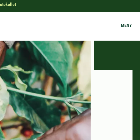
otokollet
MENY