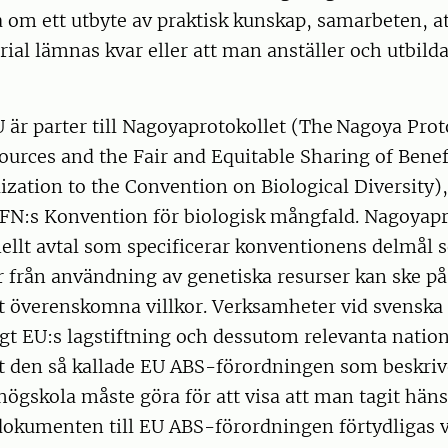
 om ett utbyte av praktisk kunskap, samarbeten, at
ial lämnas kvar eller att man anställer och utbild
 är parter till Nagoyaprotokollet (The Nagoya Prot
ources and the Fair and Equitable Sharing of Benef
lization to the Convention on Biological Diversity)
 FN:s Konvention för biologisk mångfald. Nagoyapr
nellt avtal som specificerar konventionens delmål
 från användning av genetiska resurser kan ske på e
gt överenskomna villkor. Verksamheter vid svenska
gt EU:s lagstiftning och dessutom relevanta nation
llt den så kallade EU ABS-förordningen som beskri
ögskola måste göra för att visa att man tagit hänsy
dokumenten till EU ABS-förordningen förtydligas v