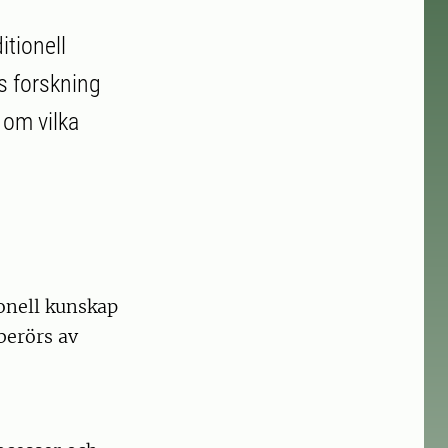
tionell
s forskning
 om vilka
onell kunskap
berörs av