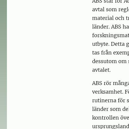
ABS står för A
avtal som regl
material och t
länder. ABS ha
forskningsmate
utbyte. Detta 
tas från exemp
dessutom om s
avtalet.
ABS rör många
verksamhet. Fö
rutinerna för 
länder som del
kontrollen öve
ursprungslande