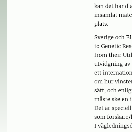
kan det handla
insamlat mater
plats.
Sverige och EU
to Genetic Res
from their Uti
utvidgning av
ett internatio
om hur vinster
sätt, och enli
måste ske enli
Det är specie
som forskare/h
I väglednings