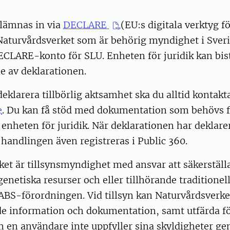
 lämnas in via
DECLARE
(EU:s digitala verktyg fö
Naturvårdsverket som är behörig myndighet i Sveri
 DECLARE-konto för SLU. Enheten för juridik kan bi
e av deklarationen.
klarera tillbörlig aktsamhet ska du alltid kontakt
e
. Du kan få stöd med dokumentation som behövs f
 enheten för juridik. När deklarationen har deklarer
andlingen även registreras i Public 360.
et är tillsynsmyndighet med ansvar att säkerställa
enetiska resurser och eller tillhörande traditionel
 ABS-förordningen. Vid tillsyn kan Naturvårdsverke
e information och dokumentation, samt utfärda f
 en användare inte uppfyller sina skyldigheter ge