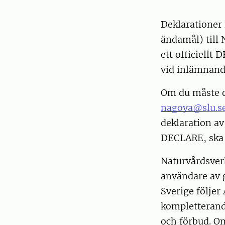
Deklarationer
ändamål) till 
ett officiellt
vid inlämnand
Om du måste de
nagoya@slu.s
deklaration av
DECLARE, ska h
Naturvårdsverk
användare av g
Sverige följer
kompletterand
och förbud. Om