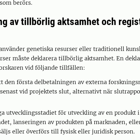
som berörs.
g av tillbörlig aktsamhet och regist
nvänder genetiska resurser eller traditionell kun
rser måste deklarera tillbörlig aktsamhet. En dekla
rskaren vid följande tillfällen:
att den första delbetalningen av externa forsknings
senast vid projektets slut, alternativt när slutrap
liga utvecklingsstadiet för utveckling av en produk
et, lanseringen av produkten på marknaden, elle
äljs eller överförs till fysisk eller juridisk person.