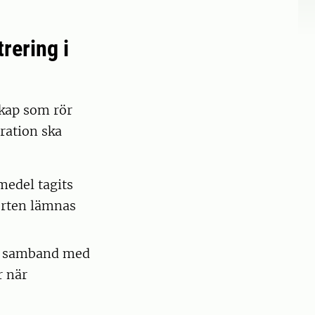
rering i
skap som rör
ration ska
medel tagits
porten lämnas
t i samband med
r när