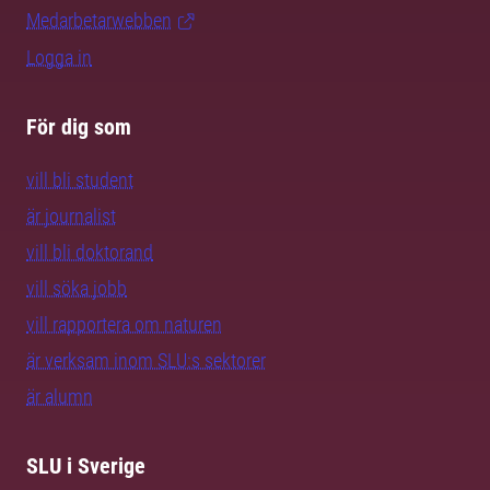
Medarbetarwebben
Logga in
För dig som
vill bli student
är journalist
vill bli doktorand
vill söka jobb
vill rapportera om naturen
är verksam inom SLU:s sektorer
är alumn
SLU i Sverige