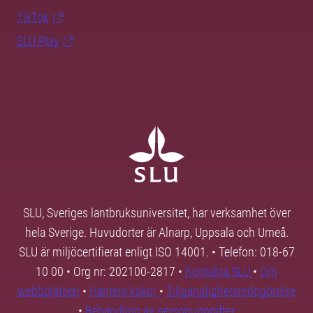
TikTok
SLU Play
SLU, Sveriges lantbruksuniversitet, har verksamhet över
hela Sverige. Huvudorter är Alnarp, Uppsala och Umeå.
SLU är miljöcertifierat enligt ISO 14001. • Telefon: 018-67
10 00 • Org nr: 202100-2817 •
Kontakta SLU
•
Om
webbplatsen
•
Hantera kakor
•
Tillgänglighetsredogörelse
•
Behandling av personuppgifter