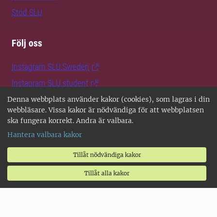
Stöd SLU
Följ oss
Instagram SLU.Sweden
Instagram SLU.student
LinkedIn
Denna webbplats använder kakor (cookies), som lagras i din
webbläsare. Vissa kakor är nödvändiga för att webbplatsen
Facebook
ska fungera korrekt. Andra är valbara.
TikTok
Hantera valbara kakor
SLU Play
Tillåt nödvändiga kakor
Tillåt alla kakor