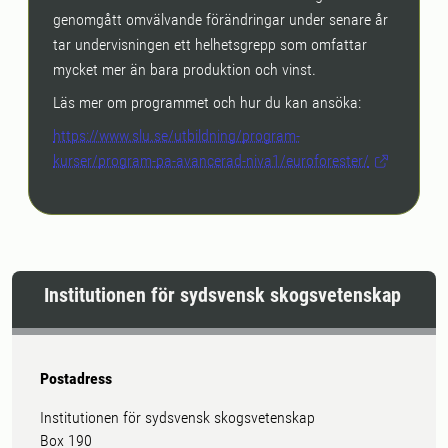
genomgått omvälvande förändringar under senare år
tar undervisningen ett helhetsgrepp som omfattar
mycket mer än bara produktion och vinst.
Läs mer om programmet och hur du kan ansöka:
https://www.slu.se/utbildning/program-
kurser/program-pa-avancerad-niva1/euroforester/
Institutionen för sydsvensk skogsvetenskap
Postadress
Institutionen för sydsvensk skogsvetenskap
Box 190