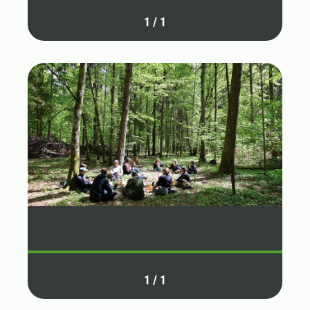
1
/
1
1
/
1