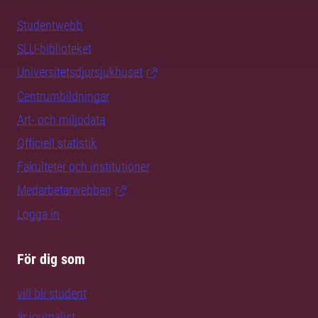
Studentwebb
SLU-biblioteket
Universitetsdjursjukhuset
Centrumbildningar
Art- och miljödata
Officiell statistik
Fakulteter och institutioner
Medarbetarwebben
Logga in
För dig som
vill bli student
är journalist