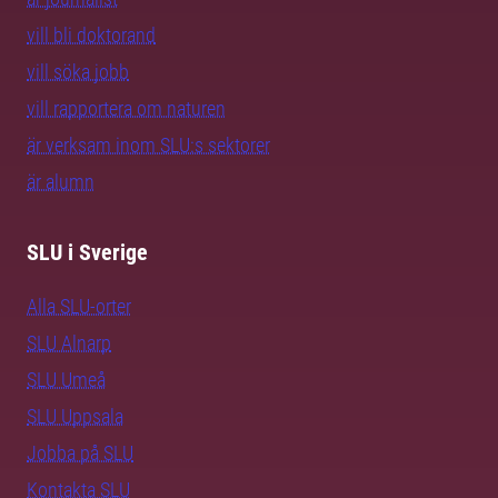
vill bli doktorand
vill söka jobb
vill rapportera om naturen
är verksam inom SLU:s sektorer
är alumn
SLU i Sverige
Alla SLU-orter
SLU Alnarp
SLU Umeå
SLU Uppsala
Jobba på SLU
Kontakta SLU