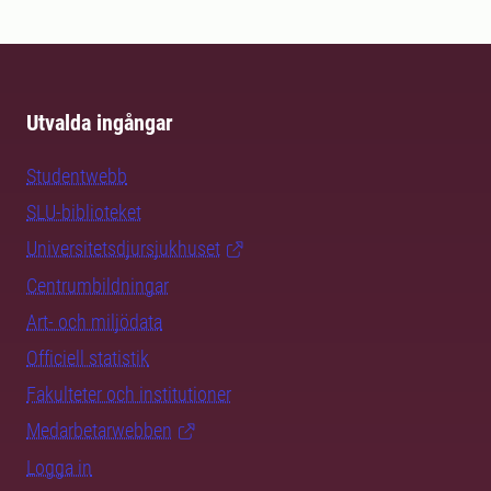
Utvalda ingångar
Studentwebb
SLU-biblioteket
Universitetsdjursjukhuset
Centrumbildningar
Art- och miljödata
Officiell statistik
Fakulteter och institutioner
Medarbetarwebben
Logga in