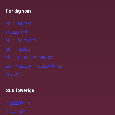
För dig som
vill bli student
är journalist
vill bli doktorand
vill söka jobb
vill rapportera om naturen
är verksam inom SLU:s sektorer
är alumn
SLU i Sverige
Alla SLU-orter
SLU Alnarp