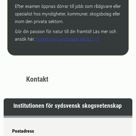
Efter examen öppnas dörrar till jobb som rådgivare eller
specialist hos myndigheter, kommuner, skogsbolag eller
inom den privata sektorn.
Gör din passion för natur till din framtid! Läs mer och
ansök här:
Forest and Landscape på SLU
Kontakt
Institutionen för sydsvensk skogsvetenskap
Postadress