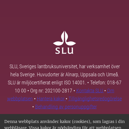
SLU, Sveriges lantbruksuniversitet, har verksamhet över
hela Sverige. Huvudorter är Alnarp, Uppsala och Umeå.
SLU är miljöcertifierat enligt ISO 14001. • Telefon: 018-67
10 00 • Org nr: 202100-2817 •
Kontakta SLU
•
Om
webbplatsen
•
Hantera kakor
•
Tillgänglighetsredogörelse
•
Behandling av personuppgifter
Denna webbplats använder kakor (cookies), som lagras i din
webbläsare. Vissa kakor är nödvändiga för att webbplatsen