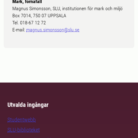
Mark, förnafall
Magnus Simonsson, SLU, institutionen för mark och miljö
Box 7014, 750 07 UPPSALA
Tel. 018-67 12 72
E-mail:
magnus.simonsson@slu.se
Utvalda ingångar
Studentwebb
SLU-biblioteket