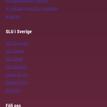
vill rapportera om naturen
är verksam inom SLU:s sektorer
är alumn
SLU i Sverige
Alla SLU-orter
SLU Alnarp
SLU Umeå
SLU Uppsala
Jobba på SLU
Kontakta SLU
Stöd SLU
Följ oss