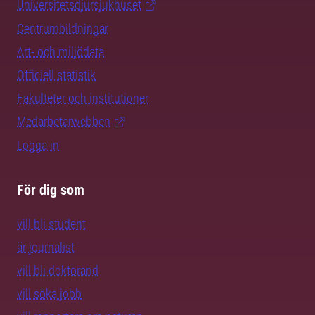
Universitetsdjursjukhuset
Centrumbildningar
Art- och miljödata
Officiell statistik
Fakulteter och institutioner
Medarbetarwebben
Logga in
För dig som
vill bli student
är journalist
vill bli doktorand
vill söka jobb