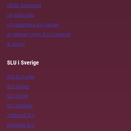
vill bli doktorand
vill söka jobb
vill rapportera om naturen
är verksam inom SLU:s sektorer
är alumn
SLU i Sverige
Alla SLU-orter
SLU Alnarp
SLU Umeå
SLU Uppsala
Jobba på SLU
Kontakta SLU