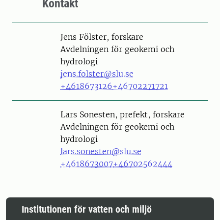
Kontakt
Person
Jens Fölster, forskare
Avdelningen för geokemi och
hydrologi
jens.folster@slu.se
+4618673126
+46702271721
Person
Lars Sonesten, prefekt, forskare
Avdelningen för geokemi och
hydrologi
lars.sonesten@slu.se
+4618673007
+46702562444
Institutionen för vatten och miljö