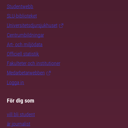
Studentwebb
SLU-biblioteket
Universitetsdjursjukhuset
Centrumbildningar
Art- och miljödata
Officiell statistik
Fakulteter och institutioner
Medarbetarwebben
Logga in
För dig som
vill bli student
är journalist