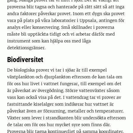
gång. Många prover tar vi mitt i sjön. Det är viktigt att
proverna blir tagna och hanterade på rätt sätt så att inga
andra faktorer påverkar provet. Inom ett dygn ska provet
vara på plats på våra laboratorier i Uppsala, antingen för
analys eller konservering. Små skillnader i proverna
måste bli upptäckta tidigt och vi arbetar därför med
instrument som kan hjälpa oss med låga
detektionsgränser.
Biodiversitet
De biologiska prover vi tar i sjöar är till exempel
växtplankton och djurplankton eftersom de kan tala om
för oss hur livet i vattnet fungerar, till exempel om det
är påverkat av övergödning. Större vattenväxter såsom
vass kan också visa på det. I vattendrag tar vi prover av
fastsittande kiselalger som indikerar hur vattnet är
påverkat även av försurning, metaller och temperaturer.
Växter som lever i strandkanten blir undersökta eftersom
de talar om för oss hur mycket syre som finns där.
Proverna blir tagna kontinuerligt på samma koordinater.