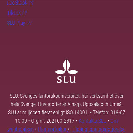
Facebook
TikTok
SLU Play
SLU, Sveriges lantbruksuniversitet, har verksamhet över
hela Sverige. Huvudorter är Alnarp, Uppsala och Umeå.
SLU är miljöcertifierat enligt ISO 14001. • Telefon: 018-67
10 00 • Org nr: 202100-2817 •
Kontakta SLU
•
Om
webbplatsen
•
Hantera kakor
•
Tillgänglighetsredogörelse