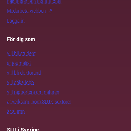
Fakulteter och institutioner
Medarbetarwebben
Logga in
För dig som
vill bli student
är journalist
vill bli doktorand
vill söka jobb
vill rapportera om naturen
är verksam inom SLU:s sektorer
är alumn
SLU i Sverige