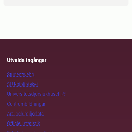
Utvalda ingångar
Studentwebb
SLU-biblioteket
Universitetsdjursjukhuset
Centrumbildningar
Art- och miljödata
Officiell statistik