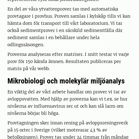
En del av våra ytvattenprover tas med automatiska
provtagare i provhus. Proven samlas i kylskåp tills vi kan
hämta dom för transport till vårt laboratorium. Vi tar
också sedimentprover i en särskild sedimentfälla där
sediment samlas i en behållare under hela
odlingssäsongen.
Proverna analyseras efter matriser. I snitt testar vi varje
prov för 150 kända ämnen. Resultaten publiceras per
matris på vår webb.
Mikrobiologi och molekylär miljöanalys
En viktig del av vårt arbete handlar om prover vi tar av
avloppsvatten. Med hjälp av proverna kan vi t.ex. se hur
nivåerna av influensavirus ser ut och kan slå larm om
nivåerna börjar bli höga.
Provtagningen sker innan rening på avloppsreningsverk
på 15 orter i Sverige (vilket motsvarar 43 % av
befolkningen). Prover tas under 24 timmar från måndag