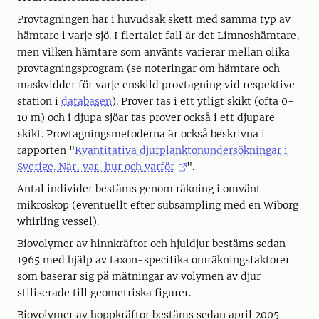
Provtagningen har i huvudsak skett med samma typ av
hämtare i varje sjö. I flertalet fall är det Limnoshämtare,
men vilken hämtare som använts varierar mellan olika
prov­tag­nings­program (se noteringar om hämtare och
maskvidder för varje enskild provtagning vid respektive
station i
databasen
). Prover tas i ett ytligt skikt (ofta 0-
10 m) och i djupa sjöar tas prover också i ett djupare
skikt. Provtagningsmetoderna är också beskrivna i
rapporten "
Kvantitativa djurplanktonundersökningar i
Sverige. När, var, hur och varför
".
Antal individer bestäms genom räkning i omvänt
mikroskop (eventuellt efter subsampling med en Wiborg
whirling vessel).
Biovolymer av hinnkräftor och hjuldjur bestäms sedan
1965 med hjälp av taxon-specifika omräkningsfaktorer
som baserar sig på mätningar av volymen av djur
stiliserade till geometriska figurer.
Biovolymer av hoppkräftor bestäms sedan april 2005