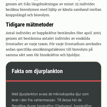
genom att från längdmätningar av minst 25 individer
beräkna bio­volymen med hjälp av kända samband mellan
kroppslängd och biovolym.
Tidigare mätmetoder
Antal individer av hoppkräftor bestämdes före april 2005
genom att bestämma antalet individer av enskilda
livsstadier av varje taxon. För varje livsstadium användes
sedan specifika omräkningsfaktorer till biovolym på
samma sätt som för hinn­kräftor och hjuldjur.
Fakta om djurplankton
Med djurplankton avses de mikroskopiska djur som
lever i den fria vattenmassan. Till dessa hör de
flercelliga djuren hinnkräftor (Cladocera), hoppkräftor