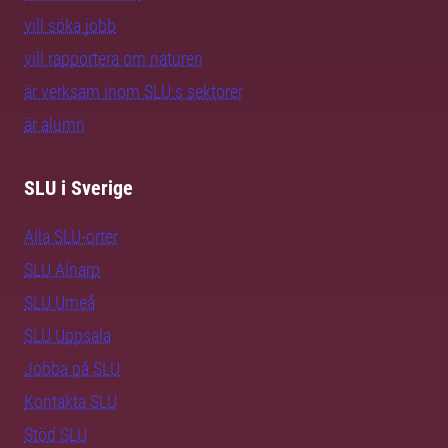
vill söka jobb
vill rapportera om naturen
är verksam inom SLU:s sektorer
är alumn
SLU i Sverige
Alla SLU-orter
SLU Alnarp
SLU Umeå
SLU Uppsala
Jobba på SLU
Kontakta SLU
Stöd SLU