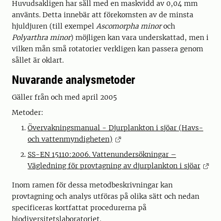
Huvudsakligen har såll med en maskvidd av 0,04 mm
använts. Detta innebär att före­komsten av de minsta
hjuldjuren (till exempel
Ascomorpha minor
och
Polyarthra minor
) möjligen kan vara under­skattad, men i
vilken mån små rotatorier verkligen kan passera genom
sållet är oklart.
Nuvarande analysmetoder
Gäller från och med april 2005
Metoder:
Övervakningsmanual - Djurplankton i sjöar (Havs-
och vattenmyndigheten)
SS-EN 15110:2006. Vattenundersökningar –
Vägledning för provtagning av djurplankton i sjöar
Inom ramen för dessa metodbeskrivningar kan
provtagning och analys utföras på olika sätt och nedan
specificeras kortfattat procedurerna på
biodiversitetslaboratoriet.