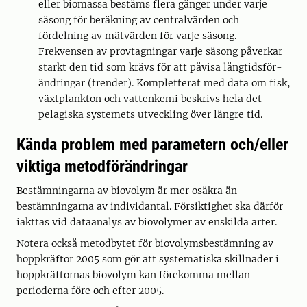
eller biomassa bestäms flera gånger under varje
säsong för beräkning av centralvärden och
fördelning av mätvärden för varje säsong.
Frekvensen av provtagningar varje säsong påverkar
starkt den tid som krävs för att påvisa lång­tids­för­
ändringar (trender). Kompletterat med data om fisk,
växtplankton och vattenkemi beskrivs hela det
pelagiska systemets utveckling över längre tid.
Kända problem med parametern och/eller
viktiga metodförändringar
Bestämningarna av biovolym är mer osäkra än
bestämningarna av individantal. Försiktighet ska därför
iakttas vid dataanalys av biovolymer av enskilda arter.
Notera också metodbytet för biovolymsbestämning av
hoppkräftor 2005 som gör att sys­tem­atiska skillnader i
hoppkräftornas biovolym kan förekomma mellan
perioderna före och efter 2005.