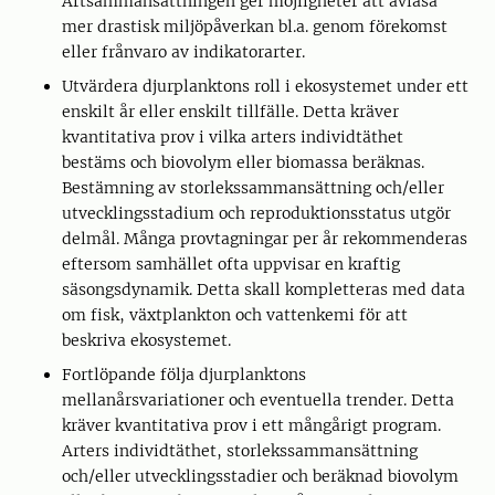
Artsammansättningen ger möjligheter att avläsa
mer drastisk miljöpåverkan bl.a. genom förekomst
eller frånvaro av indikatorarter.
Utvärdera djurplanktons roll i ekosystemet under ett
enskilt år eller enskilt tillfälle. Detta kräver
kvantitativa prov i vilka arters individtäthet
bestäms och biovolym eller biomassa beräknas.
Bestämning av storlekssammansättning och/eller
utvecklingsstadium och reproduktionsstatus utgör
delmål. Många provtagningar per år rekommenderas
eftersom samhället ofta uppvisar en kraftig
säsongsdynamik. Detta skall kompletteras med data
om fisk, växtplankton och vattenkemi för att
beskriva ekosystemet.
Fortlöpande följa djurplanktons
mellanårsvariationer och eventuella trender. Detta
kräver kvantitativa prov i ett mång­årigt program.
Arters individtäthet, storlekssammansättning
och/eller utvecklingsstadier och beräknad biovolym