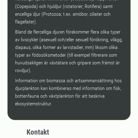
(Copepoda) och hjuldjur (rotatorier; Rotifera) samt
encelliga djur (Protozoa; t.ex. amöbor, ciliater och
flagellater).
Bland de flercelliga djuren förekommer flera olika typer
av livscykler (asexuell och/eller sexuell förökning, vilägg,
diapaus, olika former av larvstadier, mm) liksom olika
typer av födo­söks­metoder (till exempel filtrerare som
huvudsakligen är växtätare och gripare som främst är
rovdjur).
Information om biomassa och artsammansättning hos
djurplankton kan kombineras med information om fisk,
bottenfauna och växtplankton för att beskriva
ekosystemstruktur.
Kontakt