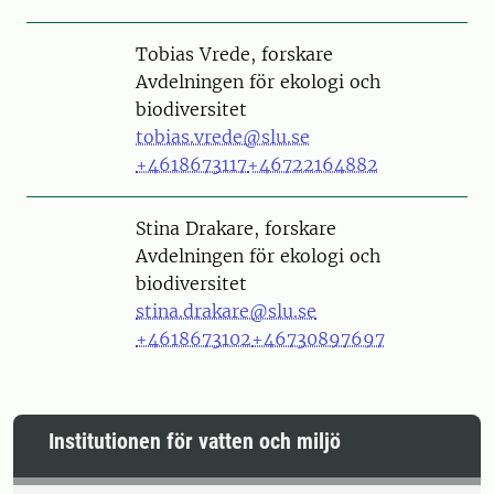
Person
Tobias Vrede, forskare
Avdelningen för ekologi och
biodiversitet
tobias.vrede@slu.se
+4618673117
+46722164882
Person
Stina Drakare, forskare
Avdelningen för ekologi och
biodiversitet
stina.drakare@slu.se
+4618673102
+46730897697
Institutionen för vatten och miljö