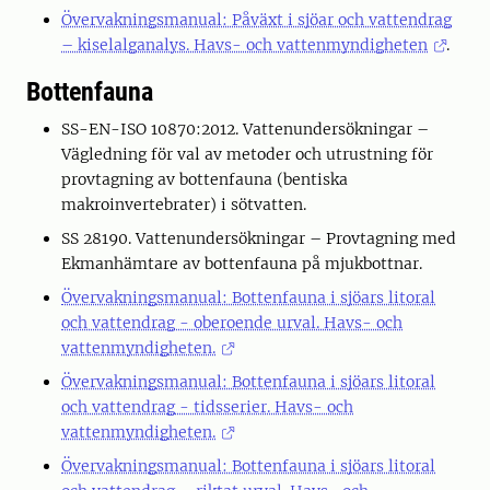
Övervakningsmanual: Påväxt i sjöar och vattendrag
– kiselalganalys. Havs- och vattenmyndigheten
.
Bottenfauna
SS-EN-ISO 10870:2012. Vattenundersökningar –
Vägledning för val av metoder och utrustning för
provtagning av bottenfauna (bentiska
makroinvertebrater) i sötvatten.
SS 28190. Vattenundersökningar – Provtagning med
Ekmanhämtare av bottenfauna på mjukbottnar.
Övervakningsmanual: Bottenfauna i sjöars litoral
och vattendrag - oberoende urval. Havs- och
vattenmyndigheten.
Övervakningsmanual: Bottenfauna i sjöars litoral
och vattendrag - tidsserier. Havs- och
vattenmyndigheten.
Övervakningsmanual: Bottenfauna i sjöars litoral