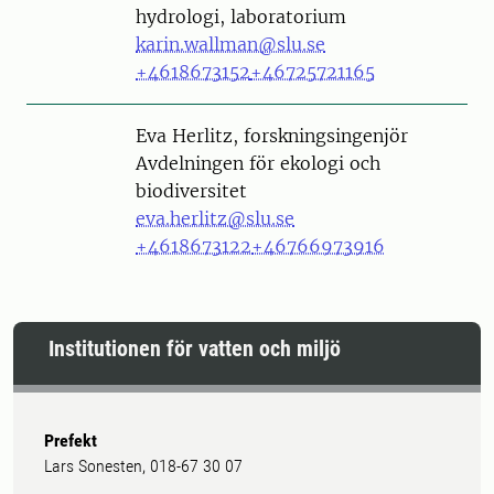
hydrologi, laboratorium
karin.wallman@slu.se
+4618673152
+46725721165
Person
Eva Herlitz, forskningsingenjör
Avdelningen för ekologi och
biodiversitet
eva.herlitz@slu.se
+4618673122
+46766973916
Institutionen för vatten och miljö
Prefekt
Lars Sonesten, 018-67 30 07