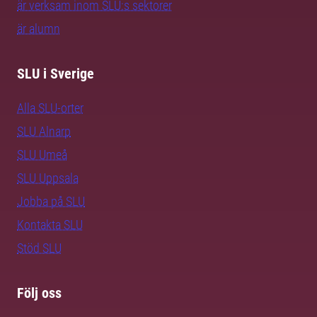
är verksam inom SLU:s sektorer
är alumn
SLU i Sverige
Alla SLU-orter
SLU Alnarp
SLU Umeå
SLU Uppsala
Jobba på SLU
Kontakta SLU
Stöd SLU
Följ oss