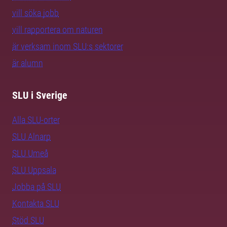
vill söka jobb
vill rapportera om naturen
är verksam inom SLU:s sektorer
är alumn
SLU i Sverige
Alla SLU-orter
SLU Alnarp
SLU Umeå
SLU Uppsala
Jobba på SLU
Kontakta SLU
Stöd SLU