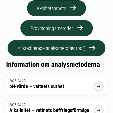
Kvalitetsarbete
Provtagningsmetoder
Ackrediterade analysmetoder (pdf)
Information om analysmetoderna
2025-03-27
pH-värde – vattnets surhet

2025-03-27
Alkalinitet – vattnets buffringsförmåga
