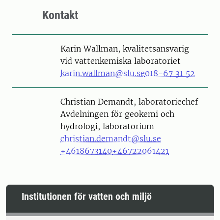
Kontakt
Karin Wallman, kvalitetsansvarig
vid vattenkemiska laboratoriet
karin.wallman@slu.se
018-67 31 52
Person
Christian Demandt, laboratoriechef
Avdelningen för geokemi och
hydrologi, laboratorium
christian.demandt@slu.se
+4618673140
+46722061421
Institutionen för vatten och miljö