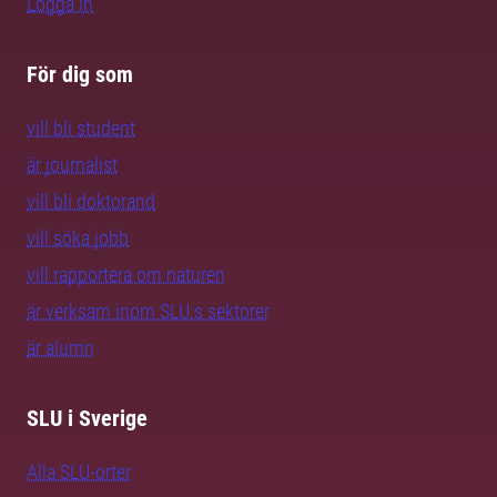
Logga in
För dig som
vill bli student
är journalist
vill bli doktorand
vill söka jobb
vill rapportera om naturen
är verksam inom SLU:s sektorer
är alumn
SLU i Sverige
Alla SLU-orter