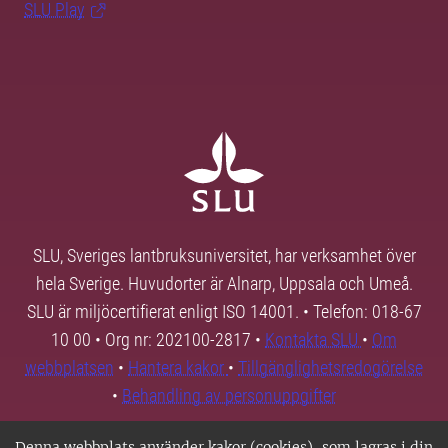
SLU Play
SLU, Sveriges lantbruksuniversitet, har verksamhet över
hela Sverige. Huvudorter är Alnarp, Uppsala och Umeå.
SLU är miljöcertifierat enligt ISO 14001. • Telefon: 018-67
10 00 • Org nr: 202100-2817 •
Kontakta SLU
•
Om
webbplatsen
•
Hantera kakor
•
Tillgänglighetsredogörelse
•
Behandling av personuppgifter
Denna webbplats använder kakor (cookies), som lagras i din