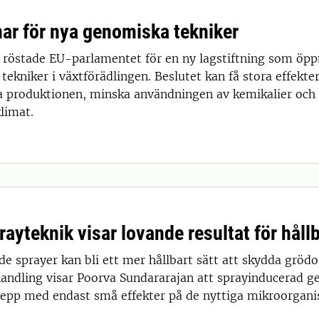
ar för nya genomiska tekniker
i röstade EU-parlamentet för en ny lagstiftning som öpp
ekniker i växtförädlingen. Beslutet kan få stora effekte
a produktionen, minska användningen av kemikalier och 
limat.
ayteknik visar lovande resultat för håll
e sprayer kan bli ett mer hållbart sätt att skydda grödo
andling visar Poorva Sundararajan att sprayinducerad g
pp med endast små effekter på de nyttiga mikroorgani