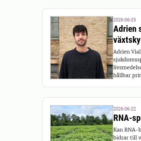
2026-06-25
Adrien 
växtsk
Adrien Via
sjukdomssp
livsmedels
hållbar pr
2026-06-22
RNA-spr
Kan RNA-ba
bidrar til