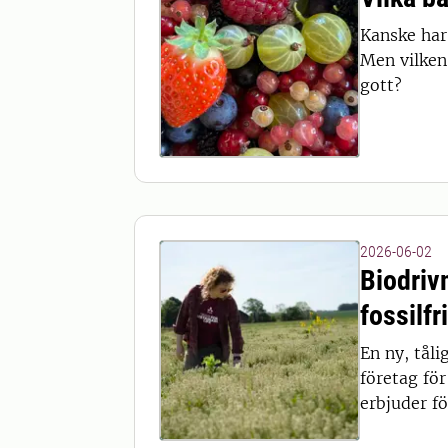
Kanske har
Men vilken
gott?
2026-06-02
Biodrivm
fossilfr
En ny, tåli
företag fö
erbjuder fö