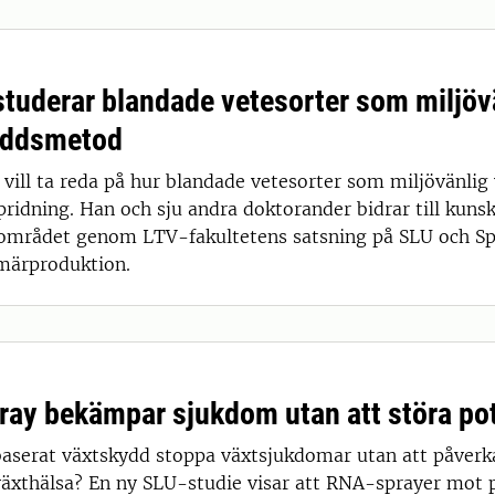
studerar blandade vetesorter som miljöv
yddsmetod
l vill ta reda på hur blandade vetesorter som miljövänl
ridning. Han och sju andra doktorander bidrar till kuns
området genom LTV-fakultetens satsning på SLU och Sp
imärproduktion.
ay bekämpar sjukdom utan att störa po
serat växtskydd stoppa växtsjukdomar utan att påver
l växthälsa? En ny SLU-studie visar att RNA-sprayer mot