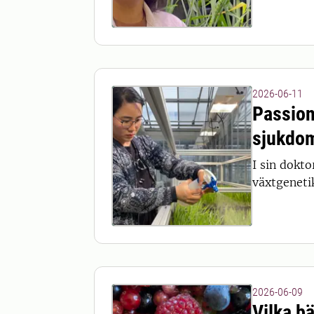
2026-06-11
Passione
sjukdom
I sin dokt
växtgeneti
2026-06-09
Vilka b