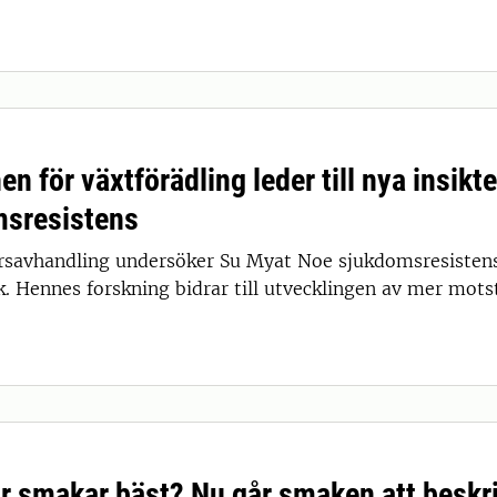
n för växtförädling leder till nya insik
sresistens
orsavhandling undersöker Su Myat Noe sjukdomsresisten
k. Hennes forskning bidrar till utvecklingen av mer mots
är smakar bäst? Nu går smaken att beskr