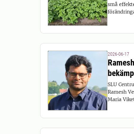
små effekt
förändringa
2026-06-17
Ramesh 
bekämp
SLU Centru
Ramesh Vetu
Maria Viket