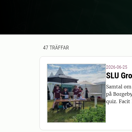
Sökresultat
47 sökresultat hittades
47
TRÄFFAR
2026-06-25
SLU Gro
Samtal om 
på Borgeby 
quiz. Facit