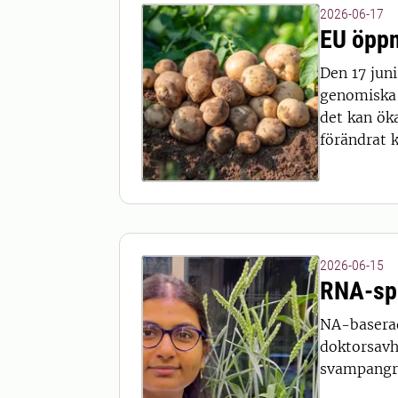
2026-06-17
EU öppn
Den 17 jun
genomiska t
det kan ök
förändrat k
2026-06-15
RNA-spr
NA-baserad
doktorsavh
svampangre