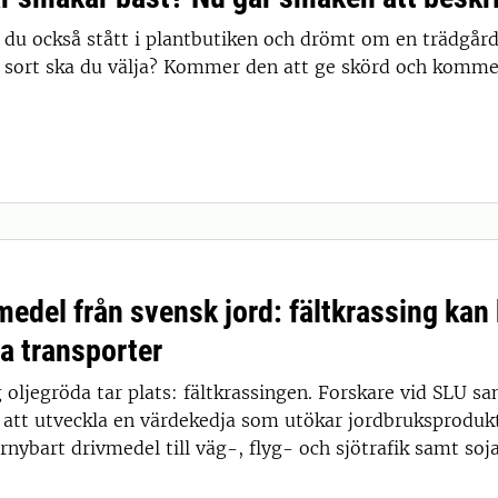
 du också stått i plantbutiken och drömt om en trädgår
 sort ska du välja? Kommer den att ge skörd och komme
edel från svensk jord: fältkrassing kan b
ia transporter
g oljegröda tar plats: fältkrassingen. Forskare vid SLU 
r att utveckla en värdekedja som utökar jordbruksproduk
rnybart drivmedel till väg-, flyg- och sjötrafik samt sojafr