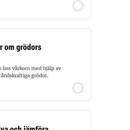
ter om grödors
s hos vårkorn med hjälp av
tåndskraftiga grödor.
iva och jämföra