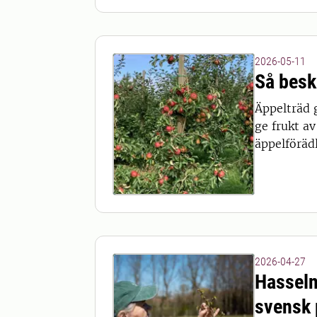
2026-05-11
Så besk
Äppelträd g
ge frukt av
äppelföräd
2026-04-27
Hasselnö
svensk 