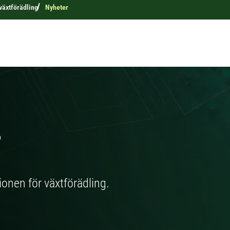
 växtförädling
Nyheter
r
tionen för växtförädling.