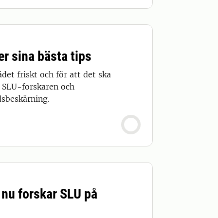
r sina bästa tips
det friskt och för att det ska
å. SLU-forskaren och
dsbeskärning.
– nu forskar SLU på