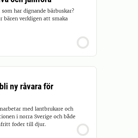
d som har dignande bärbuskar?
r bären verkligen att smaka
li ny råvara för
samarbetar med lantbrukare och
tionen i norra Sverige och både
itt foder till djur.