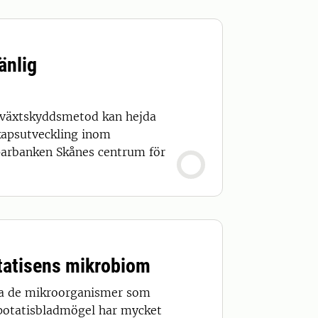
änlig
ig växtskyddsmetod kan hejda
kapsutveckling inom
arbanken Skånes centrum för
tatisens mikrobiom
ka de mikroorganismer som
 potatisbladmögel har mycket