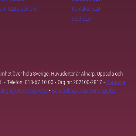
nom SLU:s sektorer
Kontakta SLU
Stöd SLU
samhet över hela Sverige. Huvudorter är Alnarp, Uppsala och
01. • Telefon: 018-67 10 00 • Org nr: 202100-2817 •
Kontakta
lgänglighetsredogörelse
•
Behandling av personuppgifter