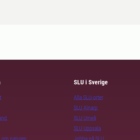
m
SLU i Sverige
t
Alla SLU-orter
SLU Alnarp
rand
SLU Umeå
SLU Uppsala
ra om naturen
Jobba på SLU