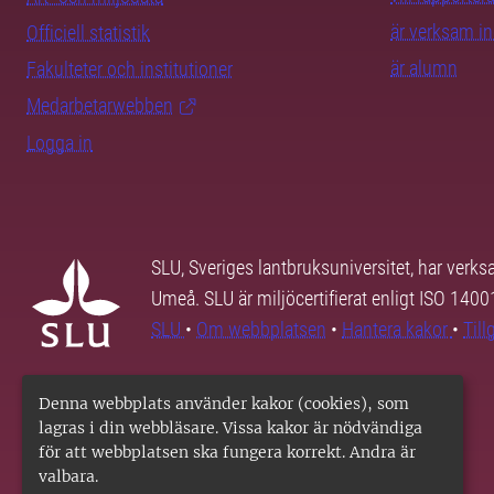
är verksam i
Officiell statistik
är alumn
Fakulteter och institutioner
Medarbetarwebben
Logga in
SLU, Sveriges lantbruksuniversitet, har verk
Umeå. SLU är miljöcertifierat enligt ISO 140
SLU
•
Om webbplatsen
•
Hantera kakor
•
Til
Denna webbplats använder kakor (cookies), som
lagras i din webbläsare. Vissa kakor är nödvändiga
för att webbplatsen ska fungera korrekt. Andra är
valbara.