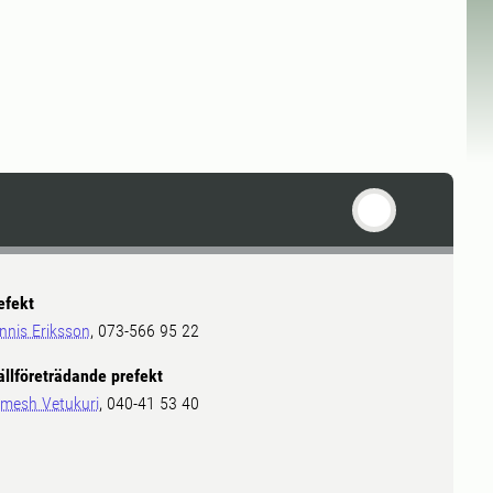
efekt
nnis Eriksson
, 073-566 95 22
ällföreträdande prefekt
mesh Vetukuri
, 040-41 53 40