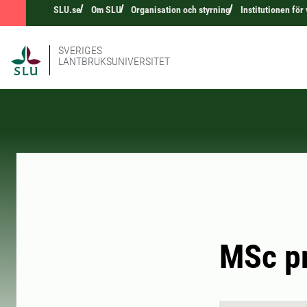
SLU.se
Om SLU
Organisation och styrning
Institutionen för
SVERIGES
LANTBRUKSUNIVERSITET
MSc pr