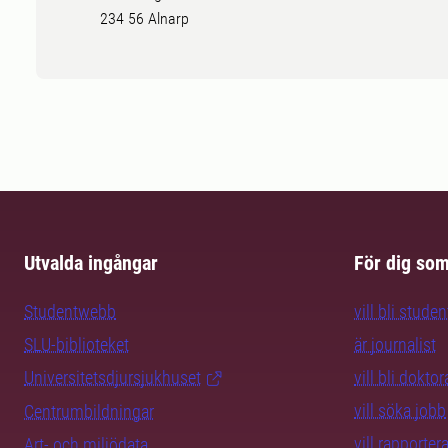
234 56 Alnarp
Utvalda ingångar
För dig so
Studentwebb
vill bli studen
SLU-biblioteket
är journalist
Universitetsdjursjukhuset
vill bli dokto
vill söka jobb
Centrumbildningar
vill rapporte
Art- och miljödata