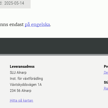
d: 2025-05-14
inns endast
på engelska
.
Leveransadress
Pr
SLU Alnarp
De
Inst. för växtförädling
St
Växtskyddsvägen 1A
Ra
234 56 Alnarp
Hitta på kartan