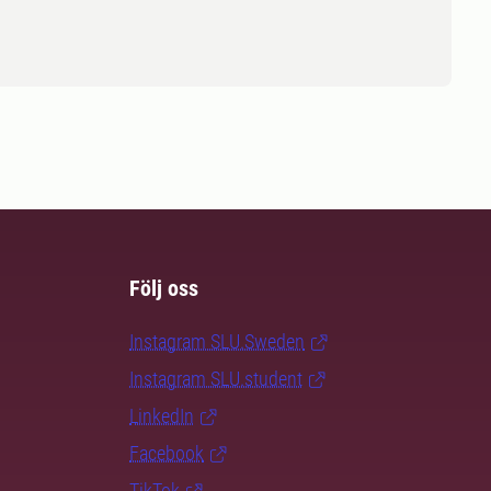
Följ oss
Instagram SLU.Sweden
Instagram SLU.student
LinkedIn
Facebook
TikTok