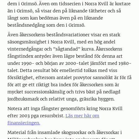
dem i Grimsö. Även om tidsserien i Norra Kvill är kortare
än i Grimsö, så visar den på liknande tätheter och så
långt som kan bedömas även på en liknande
beståndsnedgång som den i Grimsö.
Även åkersorkens beståndsvariationer visar en stark
säsongsmässighet i Norra Kvill, med en hög andel
vinternedgångar och "sågtandad" kurva. Åkersorkens
fångstindex antyder även lägre bestånd för denna art
under 1990- och början av 2000-talet jämfört med 1980-
talet. Detta resultat bör emellertid tolkas med viss
försiktighet, eftersom antalet provytor sannolikt är för få
för att ge ett riktigt bra index för åkersorken som är
mycket successionskänslig och trivs bäst på nedlagd
jordbruksmark och relativt unga, gräsrika hyggen.
Notera att inga fångster genomförts kring Norra Kvill
efter 2003 pga resursbrist.
Läs mer här om
finansieringen.
Material från insamlade skogssorkar och åkersorkar i