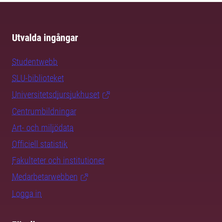
Utvalda ingångar
Studentwebb
SLU-biblioteket
Universitetsdjursjukhuset
Centrumbildningar
Art- och miljödata
Officiell statistik
Fakulteter och institutioner
Medarbetarwebben
Logga in