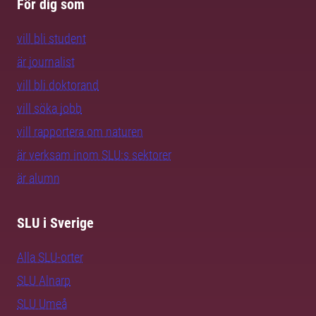
För dig som
vill bli student
är journalist
vill bli doktorand
vill söka jobb
vill rapportera om naturen
är verksam inom SLU:s sektorer
är alumn
SLU i Sverige
Alla SLU-orter
SLU Alnarp
SLU Umeå