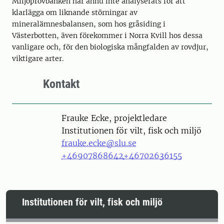
Miljöprovbanken har ännu inte analyserats för att
klarlägga om liknande störningar av
mineralämnesbalansen, som hos gråsiding i
Västerbotten, även förekommer i Norra Kvill hos dessa
vanligare och, för den biologiska mångfalden av rovdjur,
viktigare arter.
Kontakt
Person
Frauke Ecke, projektledare
Institutionen för vilt, fisk och miljö
frauke.ecke@slu.se
+46907868642
+46702636155
Institutionen för vilt, fisk och miljö