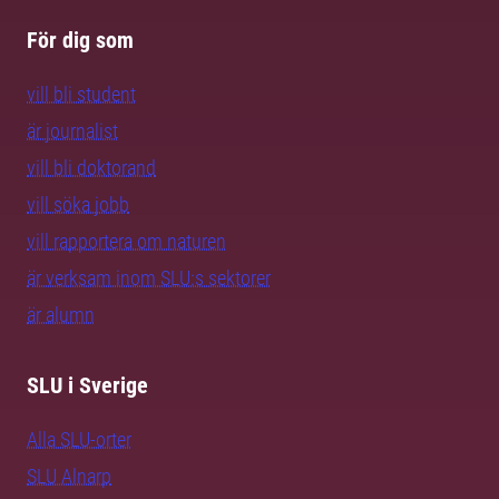
För dig som
vill bli student
är journalist
vill bli doktorand
vill söka jobb
vill rapportera om naturen
är verksam inom SLU:s sektorer
är alumn
SLU i Sverige
Alla SLU-orter
SLU Alnarp