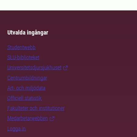
Utvalda ingångar
Studentwebb
SLU-biblioteket
Universitetsdjursjukhuset
Centrumbildningar
Art- och miljödata
Officiell statistik
Fakulteter och institutioner
Medarbetarwebben
Logga in