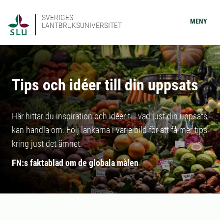
SVERIGES
MENY
LANTBRUKSUNIVERSITET
Tips och idéer till din uppsats
Här hittar du inspiration och idéer till vad just din uppsats
kan handla om. Följ länkarna i varje bild för att få mer tips
kring just det ämnet.
FN:s faktablad om de globala målen