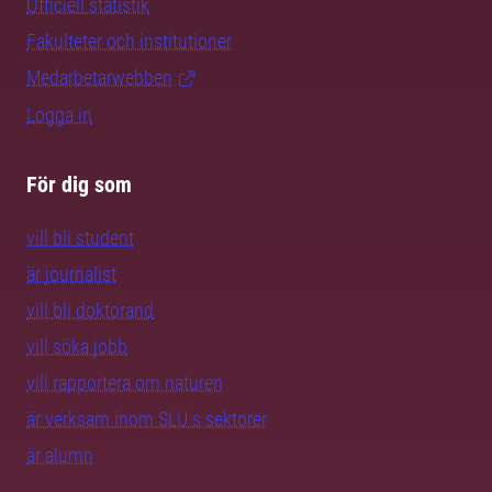
Officiell statistik
Fakulteter och institutioner
Medarbetarwebben
Logga in
För dig som
vill bli student
är journalist
vill bli doktorand
vill söka jobb
vill rapportera om naturen
är verksam inom SLU:s sektorer
är alumn