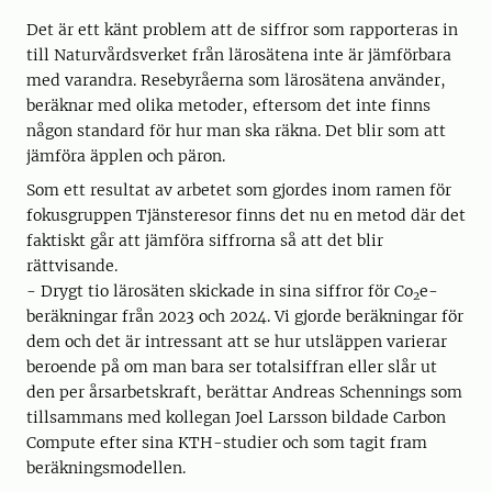
Det är ett känt problem att de siffror som rapporteras in
till Naturvårdsverket från lärosätena inte är jämförbara
med varandra. Resebyråerna som lärosätena använder,
beräknar med olika metoder, eftersom det inte finns
någon standard för hur man ska räkna. Det blir som att
jämföra äpplen och päron.
Som ett resultat av arbetet som gjordes inom ramen för
fokusgruppen Tjänsteresor finns det nu en metod där det
faktiskt går att jämföra siffrorna så att det blir
rättvisande.
- Drygt tio lärosäten skickade in sina siffror för Co
e-
2
beräkningar från 2023 och 2024. Vi gjorde beräkningar för
dem och det är intressant att se hur utsläppen varierar
beroende på om man bara ser totalsiffran eller slår ut
den per årsarbetskraft, berättar Andreas Schennings som
tillsammans med kollegan Joel Larsson bildade Carbon
Compute efter sina KTH-studier och som tagit fram
beräkningsmodellen.