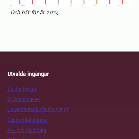
Och här för år 2024.
Utvalda ingångar
Studentwebb
SLU-biblioteket
Universitetsdjursjukhuset
Centrumbildningar
Art- och miljödata