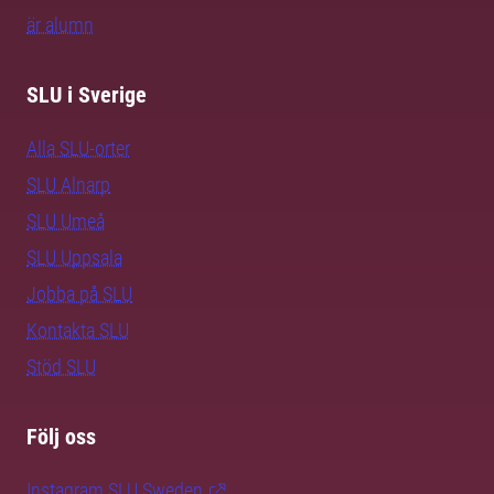
är alumn
SLU i Sverige
Alla SLU-orter
SLU Alnarp
SLU Umeå
SLU Uppsala
Jobba på SLU
Kontakta SLU
Stöd SLU
Följ oss
Instagram SLU.Sweden