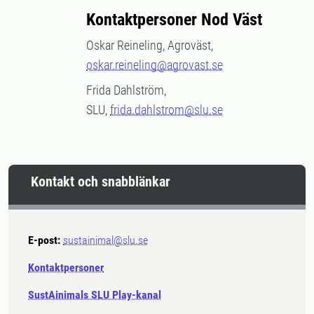
Kontaktpersoner Nod Väst
Oskar Reineling, Agroväst,
oskar.reineling@agrovast.se
Frida Dahlström,
SLU,
frida.dahlstrom@slu.se
Kontakt och snabblänkar
E-post:
sustainimal@slu.se
Kontaktpersoner
SustAinimals SLU Play-kanal