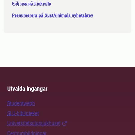
Följ oss på LinkedIn
Prenumerera på SustAinimals nyhetsbrev
Utvalda ingångar
Studentwebb
SLU-biblioteket
Universitetsdjursjukhuset
Centrumbildningar