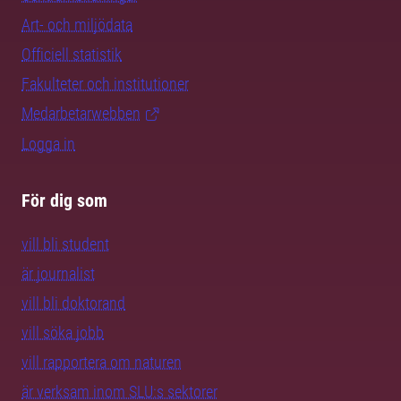
Art- och miljödata
Officiell statistik
Fakulteter och institutioner
Medarbetarwebben
Logga in
För dig som
vill bli student
är journalist
vill bli doktorand
vill söka jobb
vill rapportera om naturen
är verksam inom SLU:s sektorer