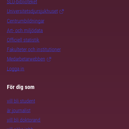
SLU-biblioteket
Universitetsdjursjukhuset
Centrumbildningar
Art- och miljödata
Officiell statistik
Fakulteter och institutioner
Medarbetarwebben
Logga in
För dig som
vill bli student
är journalist
vill bli doktorand