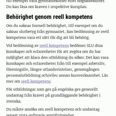
till exempel vara gymnasiekurser eller högskolekurser.
Du kan läsa om kraven i respektive kursplan.
Behörighet genom reell kompetens
Om du saknar formell behörighet, till exempel om du
saknar slutbetyg från gymnasiet, kan bedömning av reell
kompetens vara ett sätt för dig att bli behörig.
Vid bedömning av
reell kompetens
bedömer SLU dina
kunskaper och erfarenheter för att avgöra om du har
möjlighet att klara den utbildning du söker. Det kan vara
kunskaper och erfarenheter från till exempel arbetsliv,
föreningsliv, längre utlandsvistelser, genomgången
personalutbildning och/eller annan kursverksamhet. Läs
mer om
reell kompetens
.
För utbildningar som ges på engelska ges generellt
undantag från kravet på grundläggande behörighet i
svenska.
Du måste ansöka om reell kompetens och undantag
senast sista ordinarie anmälningsdag.