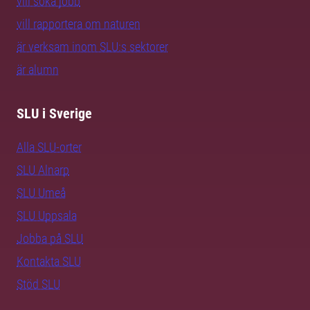
vill söka jobb
vill rapportera om naturen
är verksam inom SLU:s sektorer
är alumn
SLU i Sverige
Alla SLU-orter
SLU Alnarp
SLU Umeå
SLU Uppsala
Jobba på SLU
Kontakta SLU
Stöd SLU