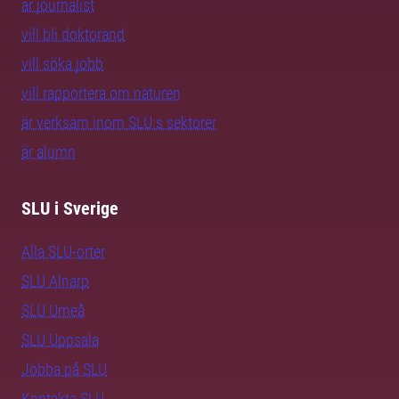
är journalist
vill bli doktorand
vill söka jobb
vill rapportera om naturen
är verksam inom SLU:s sektorer
är alumn
SLU i Sverige
Alla SLU-orter
SLU Alnarp
SLU Umeå
SLU Uppsala
Jobba på SLU
Kontakta SLU