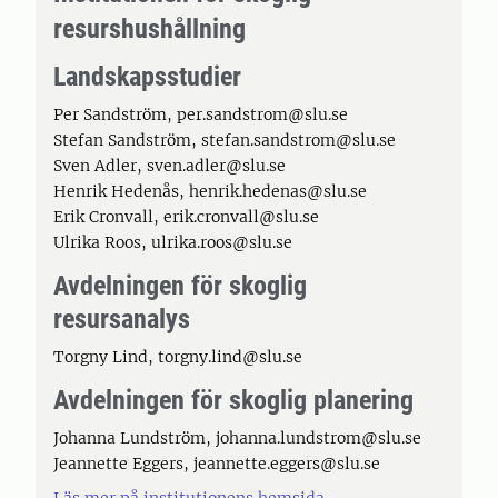
resurshushållning
Landskapsstudier
Per Sandström, per.sandstrom@slu.se
Stefan Sandström, stefan.sandstrom@slu.se
Sven Adler, sven.adler@slu.se
Henrik Hedenås, henrik.hedenas@slu.se
Erik Cronvall, erik.cronvall@slu.se
Ulrika Roos, ulrika.roos@slu.se
Avdelningen för skoglig
resursanalys
Torgny Lind, torgny.lind@slu.se
Avdelningen för skoglig planering
Johanna Lundström, johanna.lundstrom@slu.se
Jeannette Eggers, jeannette.eggers@slu.se
Läs mer på institutionens hemsida