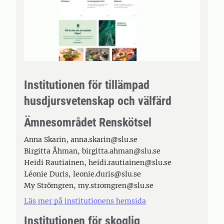
Institutionen för tillämpad
husdjursvetenskap och välfärd
Ämnesområdet Renskötsel
Anna Skarin, anna.skarin@slu.se
Birgitta Åhman, birgitta.ahman@slu.se
Heidi Rautiainen, heidi.rautiainen@slu.se
Léonie Duris, leonie.duris@slu.se
My Strömgren, my.stromgren@slu.se
Läs mer på institutionens hemsida
Institutionen för skoglig