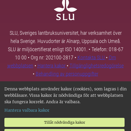
SLU, Sveriges lantbruksuniversitet, har verksamhet över
hela Sverige. Huvudorter är Alnarp, Uppsala och Umeå.
SLU är miljöcertifierat enligt ISO 14001. • Telefon: 018-67
10 00 • Org nr: 202100-2817 •
Kontakta SLU
•
Om
webbplatsen
•
Hantera kakor
•
Tillgänglighetsredogörelse
•
Behandling av personuppgifter
Denna webbplats använder kakor (cookies), som lagras i din
webbläsare. Vissa kakor är nödvändiga för att webbplatsen
ska fungera korrekt. Andra är valbara.
Hantera valbara kakor
Tillåt nödvändiga kakor