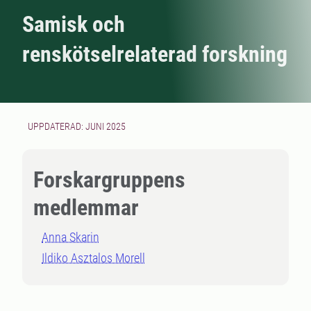
Samisk och
renskötselrelaterad forskning
UPPDATERAD: JUNI 2025
Forskargruppens
medlemmar
Anna Skarin
Ildiko Asztalos Morell