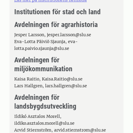
Institutionen för stad och land
Avdelningen för agrarhistoria
Jesper Larsson, jesper.larsson@slu.se
Eva-Lotta Päiviö Sjaunja, eva-
lotta.paivio.sjaunja@slu.se
Avdelningen för
miljökommunikation
Kaisa Raitio, Kaisa.Raitio@slu.se
Lars Hallgren, lars.hallgren@slu.se
Avdelningen för
landsbygdsutveckling
Ildikó Asztalos Morell,
ildiko.asztalos.morell@slu.se
Arvid Stiernström, arvid.stiernstrom@slu.se