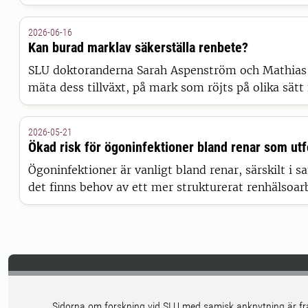
2026-06-16
Kan burad marklav säkerställa renbete?
SLU doktoranderna Sarah Aspenström och Mathias Kr
mäta dess tillväxt, på mark som röjts på olika s
2026-05-21
Ökad risk för ögoninfektioner bland renar som utf
Ögoninfektioner är vanligt bland renar, särskilt i s
det finns behov av ett mer strukturerat renhälsoarb
Sidorna om forskning vid SLU med samisk anknytning är fr