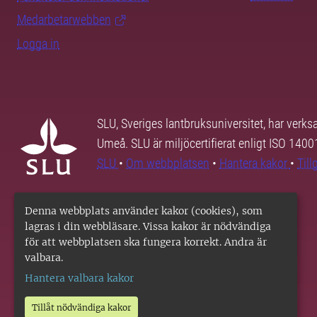
Medarbetarwebben
Logga in
SLU, Sveriges lantbruksuniversitet, har verk
Umeå. SLU är miljöcertifierat enligt ISO 140
SLU
•
Om webbplatsen
•
Hantera kakor
•
Til
Denna webbplats använder kakor (cookies), som
lagras i din webbläsare. Vissa kakor är nödvändiga
för att webbplatsen ska fungera korrekt. Andra är
valbara.
Hantera valbara kakor
Tillåt nödvändiga kakor