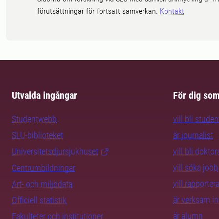
förutsättningar för fortsatt samverkan.
Kontakt
Utvalda ingångar
För dig so
Studentwebb
vill bli studen
SLU-biblioteket
är journalist
Universitetsdjursjukhuset
vill bli dokto
vill söka jobb
Centrumbildningar
vill rapporte
Art- och miljödata
är verksam i
Officiell statistik
är alumn
Fakulteter och institutioner