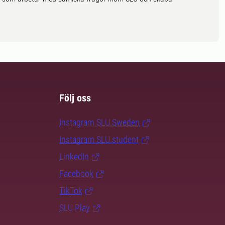
Följ oss
Instagram SLU.Sweden
Instagram SLU.student
LinkedIn
Facebook
TikTok
SLU Play