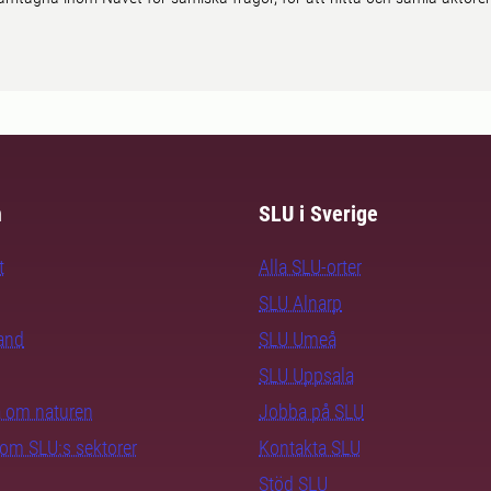
m
SLU i Sverige
t
Alla SLU-orter
SLU Alnarp
rand
SLU Umeå
SLU Uppsala
ra om naturen
Jobba på SLU
nom SLU:s sektorer
Kontakta SLU
Stöd SLU