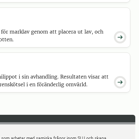
för marklav genom att placera ut lav, och

otten.
lippot i sin avhandling. Resultaten visar att

renskötsel i en föränderlig omvärld.
er som arbetar med samiska frågor inom SLU och skapa