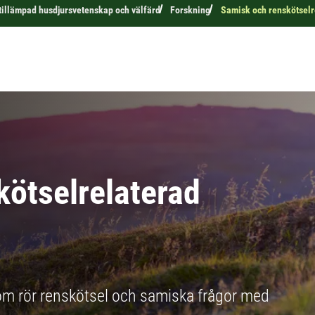
 tillämpad husdjursvetenskap och välfärd
Forskning
Samisk och renskötselr
kötselrelaterad
som rör renskötsel och samiska frågor med