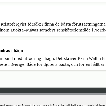
istoferqvist försöker finna de bästa förutsättningarna 
ätt inom Luokta-Mávas samebys renskötselområde i Norrb
odras i hägn
amband med utfodring i hägn. Det skriver Karin Wallin Phi
ete i Sverige. Både för djurens bästa, och för en hållbar 
amtagna inom Navet för samiska frågor, för att hitta och samla aktör