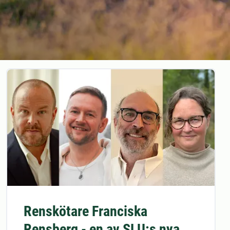
Renskötare Franciska
Rensberg - en av SLU:s nya