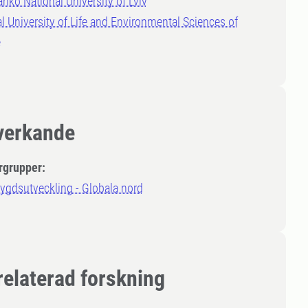
anko National University of Lviv
l University of Life and Environmental Sciences of
e
erkande
rgrupper:
ygdsutveckling - Globala nord
relaterad forskning