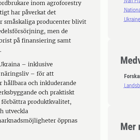
Ivan Fr
ordbrukare inom agroforestry
Nationa
ftigt har påverkat det
Ukrain
ar småskaliga producenter blivit
medelsförsörjning, men de
brist på finansiering samt
.
Medv
Ukraina – inklusive
näringsliv – för att
Forska
 hållbara och inkluderande
Landsb
erksbyggande och praktiskt
 förbättra produktkvalitet,
ch utveckla
marknadsmöjligheter öppnas
Mer 