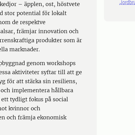
Jordbr
kedjor – äpplen, ost, höstvete
stor potential för lokalt
nom de respektve
halsar, främjar innovation och
rrenskraftiga produkter som är
ella marknader.
suppbyggnad genom workshops
a aktiviteter syftar till att ge
 för att stärka sin resiliens,
r och implementera hållbara
tt tydligt fokus på social
 mot kvinnor och
ällen och främja ekonomisk