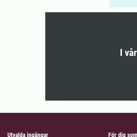
I vå
Utvalda ingångar
För dig so