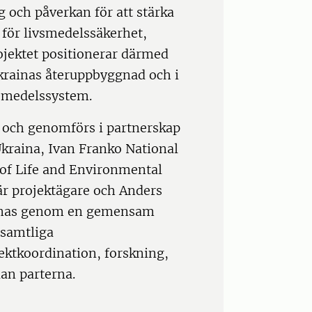
 och påverkan för att stärka
 för livsmedelssäkerhet,
ojektet positionerar därmed
krainas återuppbyggnad och i
vsmedelssystem.
t och genomförs i partnerskap
kraina, Ivan Franko National
y of Life and Environmental
 är projektägare och Anders
ordnas genom en gemensam
 samtliga
jektkoordination, forskning,
an parterna.