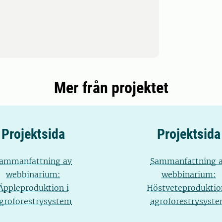
Mer från projektet
Projektsida
Projektsida
ammanfattning av
Sammanfattning 
webbinarium:
webbinarium:
Äppleproduktion i
Höstveteproduktio
groforestrysystem
agroforestrysyst