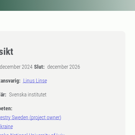
sikt
december 2024
Slut:
december 2026
tansvarig:
Linus Linse
är:
Svenska institutet
eten:
estry Sweden (project owner)
raine