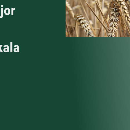
jor
kala