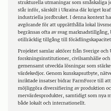
strukturella utmaningar som småskaliga j
står inför, särskilt i Ukraina där kriget kra
industriella jordbruket. I denna kontext h
avgörande för att upprätthålla lokal livs
begränsas ofta av svag marknadstillgång, 
otillräcklig tillgång till förädlingskapacitet
Projektet samlar aktörer från Sverige och 
forskningsinstitutioner, civilsamhälle och 
gemensamt utveckla lösningar som stärker
värdekedjor. Genom kunskapsutbyte, nätv
inriktade insatser bidrar FarmForce till att
möjliggöra diversifiering av produktion o
mervärdesprodukter, samtidigt som nya 
både lokalt och internationellt.