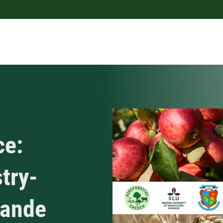
ce:
try-
rande