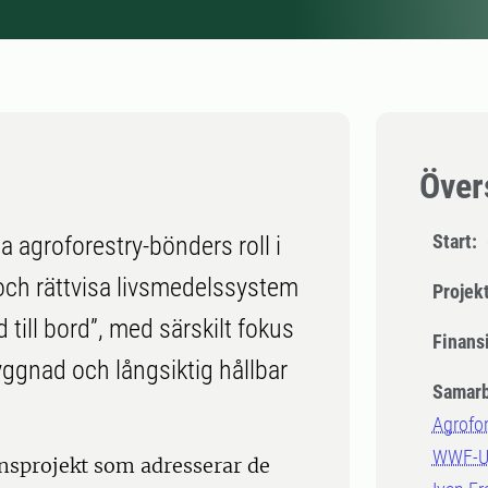
Över
Start:
a agroforestry-bönders roll i
 och rättvisa livsmedelssystem
Projek
 till bord”, med särskilt fokus
Finansi
yggnad och långsiktig hållbar
Samarb
Agrofor
WWF-Uk
ansprojekt som adresserar de