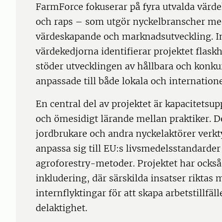
FarmForce fokuserar på fyra utvalda värde
och raps – som utgör nyckelbranscher med 
värdeskapande och marknadsutveckling. I
värdekedjorna identifierar projektet flask
stöder utvecklingen av hållbara och konku
anpassade till både lokala och internation
En central del av projektet är kapacitet
och ömesidigt lärande mellan praktiker. Dess
jordbrukare och andra nyckelaktörer verktyg
anpassa sig till EU:s livsmedelsstandarde
agroforestry-metoder. Projektet har också e
inkludering, där särskilda insatser riktas
internflyktingar för att skapa arbetstillf
delaktighet.