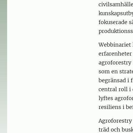
civilsamhälle
kunskapsutby
fokuserade s
produktionss
Webbinariet 
erfarenheter 
agroforestry 
som en strate
begränsad i 
central roll
lyftes agrofo
resiliens i b
Agroforestry
träd och bus