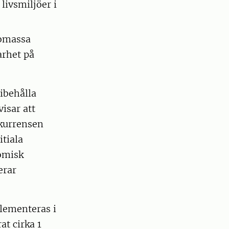
livsmiljöer i
iomassa
arhet på
bibehålla
isar att
nkurrensen
tiala
nomisk
erar
plementeras i
at cirka 1