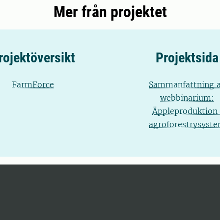
Mer från projektet
rojektöversikt
Projektsida
FarmForce
Sammanfattning 
webbinarium:
Äppleproduktion 
agroforestrysyst