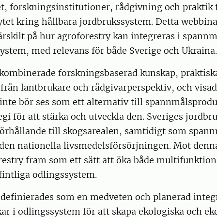
t, forskningsinstitutioner, rådgivning och praktik f
tet kring hållbara jordbrukssystem. Detta webbin
ärskilt på hur agroforestry kan integreras i spann
ystem, med relevans för både Sverige och Ukraina.
kombinerade forskningsbaserad kunskap, praktisk
från lantbrukare och rådgivarperspektiv, och visad
inte bör ses som ett alternativ till spannmålsprod
gi för att stärka och utveckla den. Sveriges jordb
förhållande till skogsarealen, samtidigt som spann
 i den nationella livsmedelsförsörjningen. Mot den
restry fram som ett sätt att öka både multifunktion
efintliga odlingssystem.
 definierades som en medveten och planerad integ
kar i odlingssystem för att skapa ekologiska och e