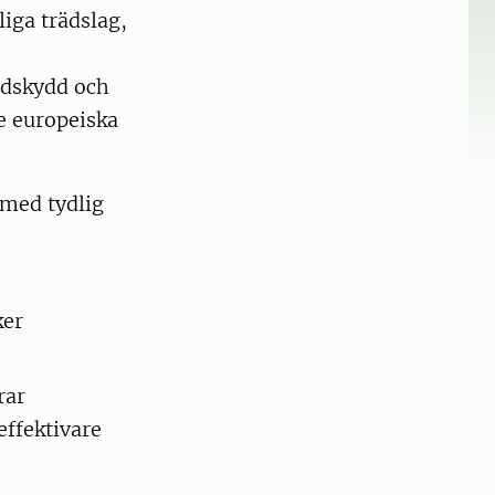
iga trädslag,
ndskydd och
e europeiska
 med tydlig
ker
rar
effektivare