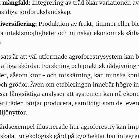
k mångfald:
Integrering av träd ökar variationen av 
sidiga jordbrukslandskap.
iversifiering:
Produktion av frukt, timmer eller b
ya intäktsmöjligheter och minskar ekonomisk sårb
.
tsats är att väl utformade agroforestrysystem kan 
ftiga skördar. Forskning och praktisk rådgivning v
der, såsom kron- och rotskärning, kan minska ko
och grödor. Även om etableringen innebär högre ini
isar långsiktiga analyser att systemen kan nå eko
r träden börjar producera, samtidigt som de lever
ljönyttor.
gårdsexempel illustrerade hur agroforestry kan im
kala. En ekologisk gård på 270 hektar har integrer