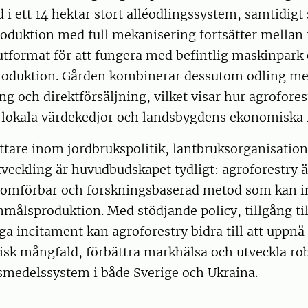
 i ett 14 hektar stort alléodlingssystem, samtidig
duktion med full mekanisering fortsätter mellan 
utformat för att fungera med befintlig maskinpark
roduktion. Gården kombinerar dessutom odling m
ng och direktförsäljning, vilket visar hur agrofores
ka lokala värdekedjor och landsbygdens ekonomiska r
attare inom jordbrukspolitik, lantbruksorganisatio
veckling är huvudbudskapet tydligt: agroforestry ä
nomförbar och forskningsbaserad metod som kan in
målsproduktion. Med stödjande policy, tillgång til
ga incitament kan agroforestry bidra till att uppn
gisk mångfald, förbättra markhälsa och utveckla ro
vsmedelssystem i både Sverige och Ukraina.