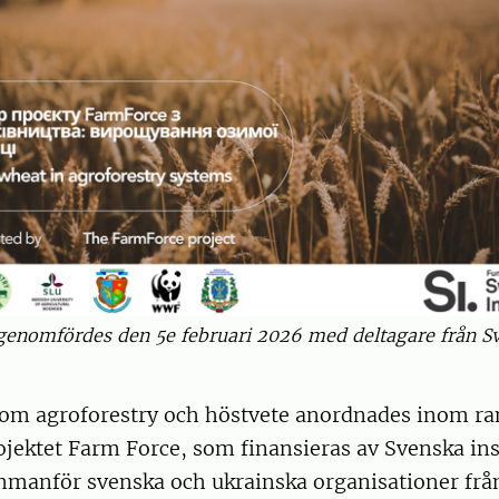
genomfördes den 5e februari 2026 med deltagare från Sv
om agroforestry och höstvete anordnades inom r
jektet Farm Force, som finansieras av Svenska inst
mmanför svenska och ukrainska organisationer frå