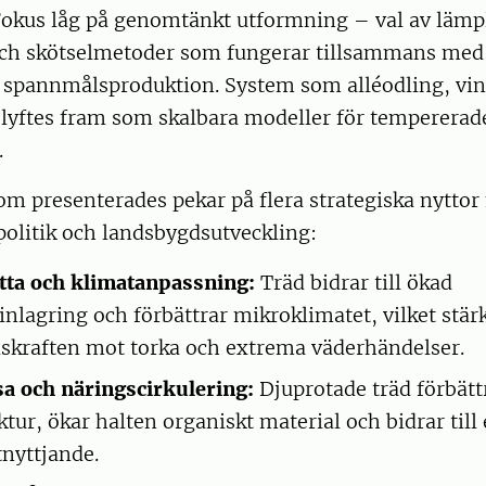
okus låg på genomtänkt utformning – val av lämpl
och skötselmetoder som fungerar tillsammans med
spannmålsproduktion. System som alléodling, vi
 lyftes fram som skalbara modeller för tempererad
.
om presenterades pekar på flera strategiska nyttor
politik och landsbygdsutveckling:
tta och klimatanpassning:
Träd bidrar till ökad
inlagring och förbättrar mikroklimatet, vilket stär
skraften mot torka och extrema väderhändelser.
a och näringscirkulering:
Djuprotade träd förbätt
tur, ökar halten organiskt material och bidrar till 
nyttjande.