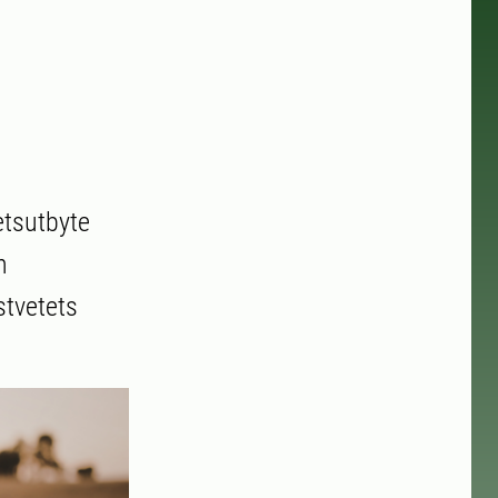
etsutbyte
n
tvetets