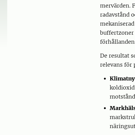
mervärden. F
radavstånd 
mekaniserad 
buffertzoner
förhållanden
De resultat s
relevans för 
Klimatny
koldioxid
motstånd
Markhäls
markstruk
näringsut