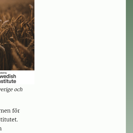
erige och
amen för
itutet.
n