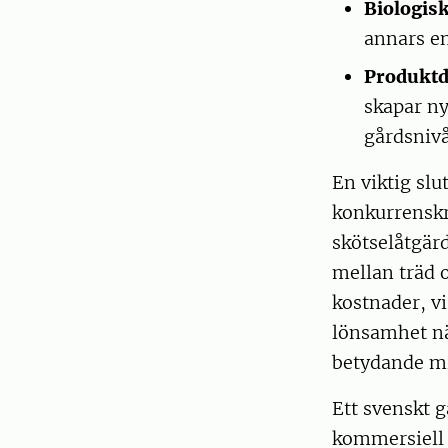
Biologis
annars en
Produktd
skapar n
gårdsnivå
En viktig slu
konkurrenskra
skötselåtgär
mellan träd 
kostnader, v
lönsamhet nä
betydande mi
Ett svenskt 
kommersiell s