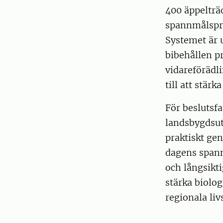
400 äppelträd
spannmålspro
Systemet är 
bibehållen p
vidareförädli
till att stär
För beslutsf
landsbygdsut
praktiskt ge
dagens spann
och långsikti
stärka biolo
regionala li