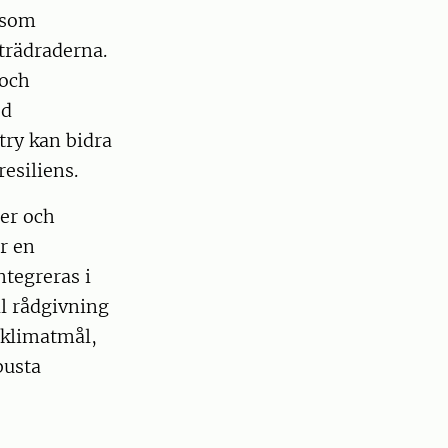
t som
trädraderna.
 och
ed
try kan bidra
esiliens.
ner och
r en
tegreras i
l rådgivning
å klimatmål,
busta