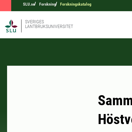
SLU.se
Forskning
Forskningskatalog
SVERIGES
LANTBRUKSUNIVERSITET
Samma
Höstv