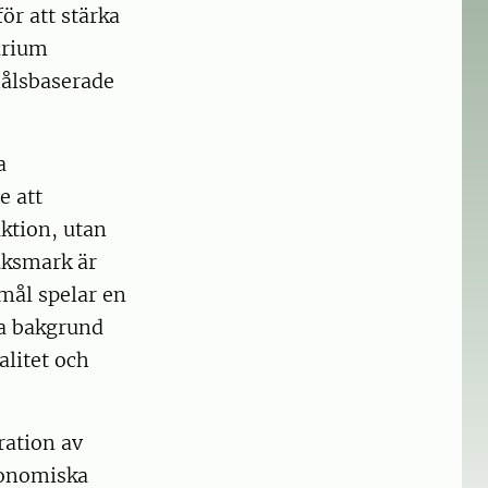
ör att stärka
arium
målsbaserade
a
e att
uktion, utan
ruksmark är
mål spelar en
na bakgrund
alitet och
ration av
konomiska