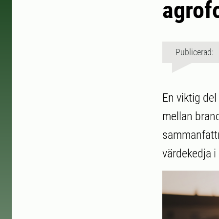
agrof
Publicerad: 
En viktig de
mellan branc
sammanfattn
värdekedja i