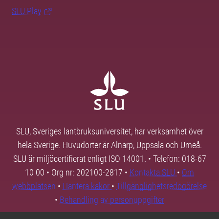
SLU Play
SLU, Sveriges lantbruksuniversitet, har verksamhet över
hela Sverige. Huvudorter är Alnarp, Uppsala och Umeå.
SLU är miljöcertifierat enligt ISO 14001. • Telefon: 018-67
10 00 • Org nr: 202100-2817 •
Kontakta SLU
•
Om
webbplatsen
•
Hantera kakor
•
Tillgänglighetsredogörelse
•
Behandling av personuppgifter