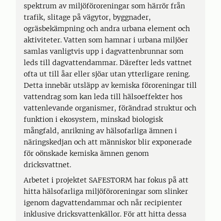
spektrum av miljöföroreningar som härrör från
trafik, slitage på vägytor, byggnader,
ogräsbekämpning och andra urbana element och
aktiviteter. Vatten som hamnar i urbana miljöer
samlas vanligtvis upp i dagvattenbrunnar som
leds till dagvattendammar. Därefter leds vattnet
ofta ut till åar eller sjöar utan ytterligare rening.
Detta innebär utsläpp av kemiska föroreningar till
vattendrag som kan leda till hälsoeffekter hos
vattenlevande organismer, förändrad struktur och
funktion i ekosystem, minskad biologisk
mångfald, anrikning av hälsofarliga ämnen i
näringskedjan och att människor blir exponerade
för oönskade kemiska ämnen genom
dricksvattnet.
Arbetet i projektet SAFESTORM har fokus på att
hitta hälsofarliga miljöföroreningar som slinker
igenom dagvattendammar och når recipienter
inklusive dricksvattenkällor. För att hitta dessa