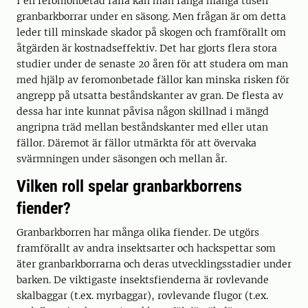
I en feromonbetad fälla kan man fånga många tusen
granbarkborrar under en säsong. Men frågan är om detta
leder till minskade skador på skogen och framförallt om
åtgärden är kostnadseffektiv. Det har gjorts flera stora
studier under de senaste 20 åren för att studera om man
med hjälp av feromonbetade fällor kan minska risken för
angrepp på utsatta beståndskanter av gran. De flesta av
dessa har inte kunnat påvisa någon skillnad i mängd
angripna träd mellan beståndskanter med eller utan
fällor. Däremot är fällor utmärkta för att övervaka
svärmningen under säsongen och mellan år.
Vilken roll spelar granbarkborrens
fiender?
Granbarkborren har många olika fiender. De utgörs
framförallt av andra insektsarter och hackspettar som
äter granbarkborrarna och deras utvecklingsstadier under
barken. De viktigaste insektsfienderna är rovlevande
skalbaggar (t.ex. myrbaggar), rovlevande flugor (t.ex.