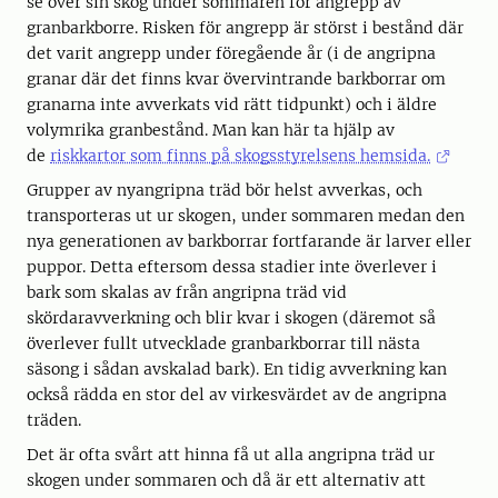
se över sin skog under sommaren för angrepp av
granbarkborre. Risken för angrepp är störst i bestånd där
det varit angrepp under föregående år (i de angripna
granar där det finns kvar övervintrande barkborrar om
granarna inte avverkats vid rätt tidpunkt) och i äldre
volymrika granbestånd. Man kan här ta hjälp av
de
riskkartor som finns på skogsstyrelsens hemsida.
Grupper av nyangripna träd bör helst avverkas, och
transporteras ut ur skogen, under sommaren medan den
nya generationen av barkborrar fortfarande är larver eller
puppor. Detta eftersom dessa stadier inte överlever i
bark som skalas av från angripna träd vid
skördaravverkning och blir kvar i skogen (däremot så
överlever fullt utvecklade granbarkborrar till nästa
säsong i sådan avskalad bark). En tidig avverkning kan
också rädda en stor del av virkesvärdet av de angripna
träden.
Det är ofta svårt att hinna få ut alla angripna träd ur
skogen under sommaren och då är ett alternativ att