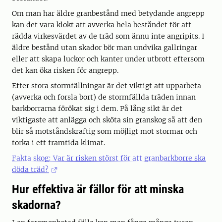
Om man har äldre granbestånd med betydande angrepp
kan det vara klokt att avverka hela beståndet för att
rädda virkesvärdet av de träd som ännu inte angripits. I
äldre bestånd utan skador bör man undvika gallringar
eller att skapa luckor och kanter under utbrott eftersom
det kan öka risken för angrepp.
Efter stora stormfällningar är det viktigt att upparbeta
(avverka och forsla bort) de stormfällda träden innan
barkborrarna förökat sig i dem. På lång sikt är det
viktigaste att anlägga och sköta sin granskog så att den
blir så motståndskraftig som möjligt mot stormar och
torka i ett framtida klimat.
Fakta skog: Var är risken störst för att granbarkborre ska
döda träd?
Hur effektiva är fällor för att minska
skadorna?