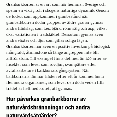
Granbarkborren är en art som hör hemma i Sverige och
spelar en viktig roll i skogens naturliga dynamik. Genom
de luckor som uppkommer i granbestånd när
granbarkborren dödar grupper av äldre granar gynnas
andra trädslag, som t.es. björk, rönn sälg och asp, vilket
ökar variationen i trädskiktet. Dessutom gynnas även
andra växter och djur som gillar soliga lägen.
Granbarkborren har även en positiv inverkan på biologisk
mångfald, åtminstone så länge angreppen inte blir
alltför stora. Till exempel finns det mer än 140 arter av
insekter som lever som rovdjur, svampätare eller
avfallsarbetare i barkborrars gångsystem. När
barkborrarna lämnar träden efter ett år kommer ännu
fler andra organismer, som lever den döda veden tills
trädet är helt nedbrutet, att gynnas.
Hur påverkas granbarkborrar av
naturvårdsbrännningar och andra
naturvårdsåtgärder?