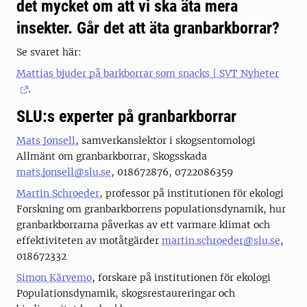
det mycket om att vi ska äta mera
insekter. Går det att äta granbarkborrar?
Se svaret här:
Mattias bjuder på barkborrar som snacks | SVT Nyheter
.
SLU:s experter på granbarkborrar
Mats Jonsell
, samverkanslektor i skogsentomologi
Allmänt om granbarkborrar, Skogsskada
mats.jonsell@slu.se
, 018672876, 0722086359
Martin Schroeder
, professor på institutionen för ekologi
Forskning om granbarkborrens populationsdynamik, hur
granbarkborrarna påverkas av ett varmare klimat och
effektiviteten av motåtgärder
martin.schroeder@slu.se
,
018672332
Simon Kärvemo
, forskare på institutionen för ekologi
Populationsdynamik, skogsrestaureringar och