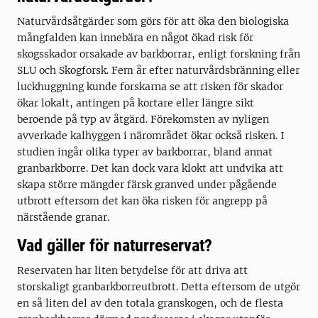
Naturvårdsåtgärder som görs för att öka den biologiska
mångfalden kan innebära en något ökad risk för
skogsskador orsakade av barkborrar, enligt forskning från
SLU och Skogforsk. Fem år efter naturvårdsbränning eller
luckhuggning kunde forskarna se att risken för skador
ökar lokalt, antingen på kortare eller längre sikt
beroende på typ av åtgärd. Förekomsten av nyligen
avverkade kalhyggen i närområdet ökar också risken. I
studien ingår olika typer av barkborrar, bland annat
granbarkborre. Det kan dock vara klokt att undvika att
skapa större mängder färsk granved under pågående
utbrott eftersom det kan öka risken för angrepp på
närstående granar.
Vad gäller för naturreservat?
Reservaten har liten betydelse för att driva att
storskaligt granbarkborreutbrott. Detta eftersom de utgör
en så liten del av den totala granskogen, och de flesta