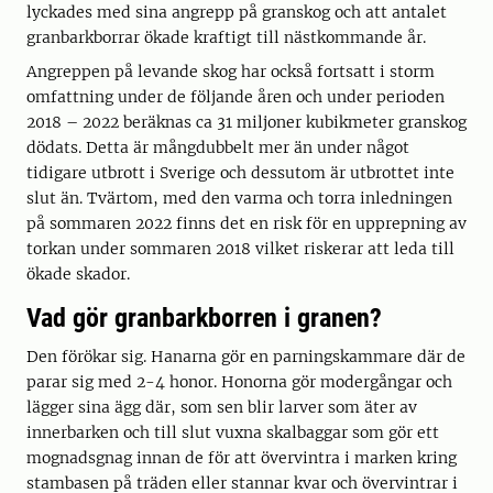
lyckades med sina angrepp på granskog och att antalet
granbarkborrar ökade kraftigt till nästkommande år.
Angreppen på levande skog har också fortsatt i storm
omfattning under de följande åren och under perioden
2018 – 2022 beräknas ca 31 miljoner kubikmeter granskog
dödats. Detta är mångdubbelt mer än under något
tidigare utbrott i Sverige och dessutom är utbrottet inte
slut än. Tvärtom, med den varma och torra inledningen
på sommaren 2022 finns det en risk för en upprepning av
torkan under sommaren 2018 vilket riskerar att leda till
ökade skador.
Vad gör granbarkborren i granen?
Den förökar sig. Hanarna gör en parningskammare där de
parar sig med 2-4 honor. Honorna gör modergångar och
lägger sina ägg där, som sen blir larver som äter av
innerbarken och till slut vuxna skalbaggar som gör ett
mognadsgnag innan de för att övervintra i marken kring
stambasen på träden eller stannar kvar och övervintrar i