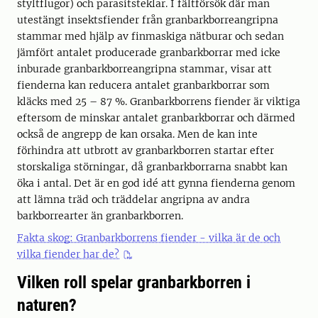
styltflugor) och parasitsteklar. I fältförsök där man
utestängt insektsfiender från granbarkborreangripna
stammar med hjälp av finmaskiga nätburar och sedan
jämfört antalet producerade granbarkborrar med icke
inburade granbarkborreangripna stammar, visar att
fienderna kan reducera antalet granbarkborrar som
kläcks med 25 – 87 %. Granbarkborrens fiender är viktiga
eftersom de minskar antalet granbarkborrar och därmed
också de angrepp de kan orsaka. Men de kan inte
förhindra att utbrott av granbarkborren startar efter
storskaliga störningar, då granbarkborrarna snabbt kan
öka i antal. Det är en god idé att gynna fienderna genom
att lämna träd och träddelar angripna av andra
barkborrearter än granbarkborren.
Fakta skog: Granbarkborrens fiender - vilka är de och
vilka fiender har de?
Vilken roll spelar granbarkborren i
naturen?