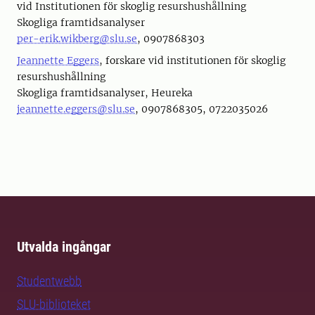
vid Institutionen för skoglig resurshushållning
Skogliga framtidsanalyser
per-erik.wikberg@slu.se
, 0907868303
Jeannette Eggers
, forskare vid institutionen för skoglig
resurshushållning
Skogliga framtidsanalyser, Heureka
jeannette.eggers@slu.se
, 0907868305, 0722035026
Utvalda ingångar
Studentwebb
SLU-biblioteket