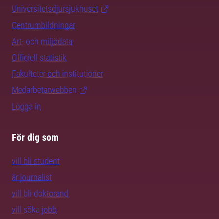
Universitetsdjursjukhuset
Centrumbildningar
Art- och miljödata
Officiell statistik
Fakulteter och institutioner
Medarbetarwebben
Logga in
För dig som
vill bli student
är journalist
vill bli doktorand
vill söka jobb