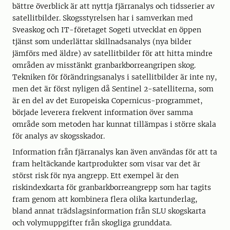
bättre överblick är att nyttja fjärranalys och tidsserier av
satellitbilder. Skogsstyrelsen har i samverkan med
Sveaskog och IT-företaget Sogeti utvecklat en öppen
tjänst som underlättar skillnadsanalys (nya bilder
jämförs med äldre) av satellitbilder för att hitta mindre
områden av misstänkt granbarkborreangripen skog.
Tekniken för förändringsanalys i satellitbilder är inte ny,
men det är först nyligen då Sentinel 2-satelliterna, som
är en del av det Europeiska Copernicus-programmet,
började leverera frekvent information över samma
område som metoden har kunnat tillämpas i större skala
för analys av skogsskador.
Information från fjärranalys kan även användas för att ta
fram heltäckande kartprodukter som visar var det är
störst risk för nya angrepp. Ett exempel är den
riskindexkarta för granbarkborreangrepp som har tagits
fram genom att kombinera flera olika kartunderlag,
bland annat trädslagsinformation från SLU skogskarta
och volymuppgifter från skogliga grunddata.