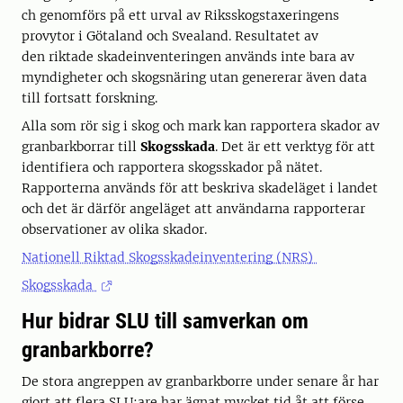
ch genomförs på ett urval av Riksskogstaxeringens
provytor i Götaland och Svealand. Resultatet av
den riktade skadeinventeringen används inte bara av
myndigheter och skogsnäring utan genererar även data
till fortsatt forskning.
Alla som rör sig i skog och mark kan rapportera skador av
granbarkborrar till
Skogsskada
. Det är ett verktyg för att
identifiera och rapportera skogsskador på nätet.
Rapporterna används för att beskriva skadeläget i landet
och det är därför angeläget att användarna rapporterar
observationer av olika skador.
Nationell Riktad Skogsskadeinventering (NRS)
Skogsskada
Hur bidrar SLU till samverkan om
granbarkborre?
De stora angreppen av granbarkborre under senare år har
gjort att flera SLU:are har ägnat mycket tid åt att förse