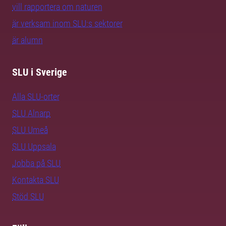
vill rapportera om naturen
är verksam inom SLU:s sektorer
är alumn
SLU i Sverige
Alla SLU-orter
SLU Alnarp
SLU Umeå
SLU Uppsala
Jobba på SLU
Kontakta SLU
Stöd SLU