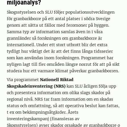
miljöanalys?
Skogsstyrelsen och SLU följer populationsutvecklingen
för granbarkborre på ett antal platser i södra Sverige
genom att sätta ut fällor med feromoner på hyggen.
Samma typ av information samlas även in i våra
grannländer så forskningen om granbarkborre är
internationell. Under ett stort utbrott blir det extra
tydligt hur viktigt det är att det finns långa tidsserier
som kan användas inom forskningen. Programmet har
nyligen lagt till fler områden längre norrut för att på sikt
studera hur ett varmare klimat påverkar granbarkborren.
Via programmet
Nationell Riktad
Skogskadeinventering (NRS)
kan SLU årligen följa upp
och presentera information om olika slags skador på
regional nivå. NRS tar fram information om en skadas
status och omfattning, så att operativa beslut kan fattas,
t ex om bekämpningsåtgärder. Årets
inventeringskampanj
(
finansieras av
Skogsstyrelsen) avser skador orsakade av granbarkborre
o