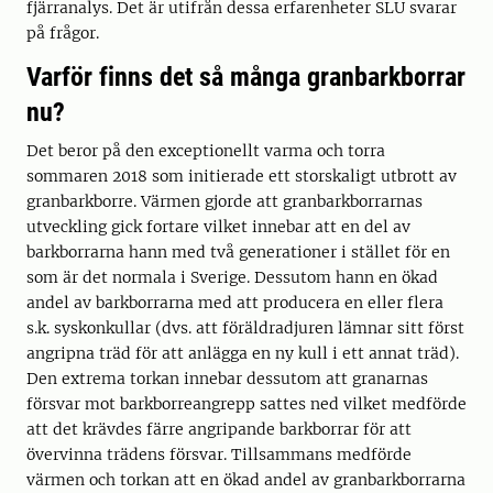
fjärranalys. Det är utifrån dessa erfarenheter SLU svarar
på frågor.
Varför finns det så många granbarkborrar
nu?
Det beror på den exceptionellt varma och torra
sommaren 2018 som initierade ett storskaligt utbrott av
granbarkborre. Värmen gjorde att granbarkborrarnas
utveckling gick fortare vilket innebar att en del av
barkborrarna hann med två generationer i stället för en
som är det normala i Sverige. Dessutom hann en ökad
andel av barkborrarna med att producera en eller flera
s.k. syskonkullar (dvs. att föräldradjuren lämnar sitt först
angripna träd för att anlägga en ny kull i ett annat träd).
Den extrema torkan innebar dessutom att granarnas
försvar mot barkborreangrepp sattes ned vilket medförde
att det krävdes färre angripande barkborrar för att
övervinna trädens försvar. Tillsammans medförde
värmen och torkan att en ökad andel av granbarkborrarna