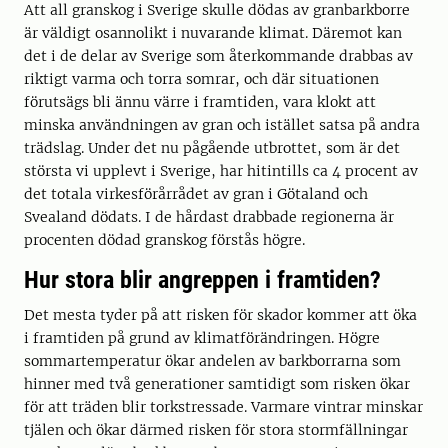
Att all granskog i Sverige skulle dödas av granbarkborre
är väldigt osannolikt i nuvarande klimat. Däremot kan
det i de delar av Sverige som återkommande drabbas av
riktigt varma och torra somrar, och där situationen
förutsägs bli ännu värre i framtiden, vara klokt att
minska användningen av gran och istället satsa på andra
trädslag. Under det nu pågående utbrottet, som är det
största vi upplevt i Sverige, har hitintills ca 4 procent av
det totala virkesförårrådet av gran i Götaland och
Svealand dödats. I de hårdast drabbade regionerna är
procenten dödad granskog förstås högre.
Hur stora blir angreppen i framtiden?
Det mesta tyder på att risken för skador kommer att öka
i framtiden på grund av klimatförändringen. Högre
sommartemperatur ökar andelen av barkborrarna som
hinner med två generationer samtidigt som risken ökar
för att träden blir torkstressade. Varmare vintrar minskar
tjälen och ökar därmed risken för stora stormfällningar