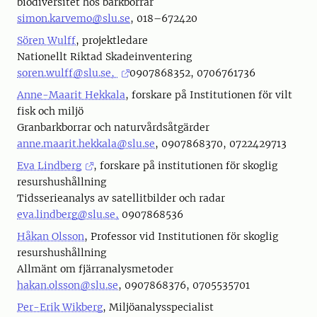
biodiversitet hos barkborrar
simon.karvemo@slu.se
, 018–672420
Sören Wulff
, projektledare
Nationellt Riktad Skadeinventering
soren.wulff@slu.se,
0907868352, 0706761736
Anne-Maarit Hekkala
, forskare på Institutionen för vilt
fisk och miljö
Granbarkborrar och naturvårdsåtgärder
anne.maarit.hekkala@slu.se
, 0907868370, 0722429713
Eva Lindberg
, forskare på institutionen för skoglig
resurshushållning
Tidsserieanalys av satellitbilder och radar
eva.lindberg@slu.se,
0907868536
Håkan Olsson
, Professor vid Institutionen för skoglig
resurshushållning
Allmänt om fjärranalysmetoder
hakan.olsson@slu.se
, 0907868376, 0705535701
Per-Erik Wikberg
, Miljöanalysspecialist