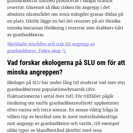
granbarkborrar därmed produceras i skogar utanför
reservat. Däremot så ökar risken för angrepp i det
absoluta närområdet om stora mängder granar dödas på
en plats. Därför läggs en hel del resurser på att försöka
minska borrarnas förökning i reservat som drabbats hårt
av granbarkborrar.
Skyddade områden och risk för angrepp av
granbarkborre, Fakta skog
Vad forskar ekologerna på SLU om för att
minska angreppen?
Ekologer på SLU har under lång tid studerat vad som styr
granbarkborrens populationsdynamik (dvs.
fluktuationerna i antal över tid). För tillfället pågår
forskning om varför granbarkborreutbrott uppkommer
efter varma och torra somrar. En annan viktig fråga är
vilken typ av bestånd som är mest motståndskraftiga
mot angrepp av granbarkborre och varför, till exempel
olika typer av blandbestånd jämfört med rena