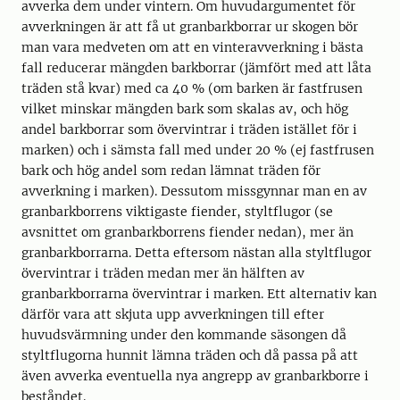
avverka dem under vintern. Om huvudargumentet för
avverkningen är att få ut granbarkborrar ur skogen bör
man vara medveten om att en vinteravverkning i bästa
fall reducerar mängden barkborrar (jämfört med att låta
träden stå kvar) med ca 40 % (om barken är fastfrusen
vilket minskar mängden bark som skalas av, och hög
andel barkborrar som övervintrar i träden istället för i
marken) och i sämsta fall med under 20 % (ej fastfrusen
bark och hög andel som redan lämnat träden för
avverkning i marken). Dessutom missgynnar man en av
granbarkborrens viktigaste fiender, styltflugor (se
avsnittet om granbarkborrens fiender nedan), mer än
granbarkborrarna. Detta eftersom nästan alla styltflugor
övervintrar i träden medan mer än hälften av
granbarkborrarna övervintrar i marken. Ett alternativ kan
därför vara att skjuta upp avverkningen till efter
huvudsvärmning under den kommande säsongen då
styltflugorna hunnit lämna träden och då passa på att
även avverka eventuella nya angrepp av granbarkborre i
beståndet.