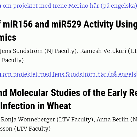
u om projektet med Irene Merino här (på engelska)
f miR156 and miR529 Activity Usi
mics
 Jens Sundström (NJ Faculty), Ramesh Vetukuri (LT
 Faculty)
ju om projektet med Jens Sundström här (på engels
nd Molecular Studies of the Early 
a Infection in Wheat
 Ronja Wonneberger (LTV Faculty), Anna Berlin (NJ
sson (LTV Faculty)