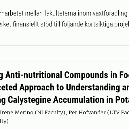
amarbetet mellan fakulteterna inom växtförädling 
rket finansiellt stöd till följande kortsiktiga proj
 Anti-nutritional Compounds in Fo
ceted Approach to Understanding a
ng Calystegine Accumulation in Pot
Irene Merino (NJ Faculty), Per Hofvander (LTV Fac
lty)