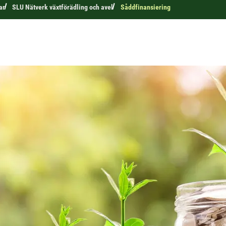
ar
SLU Nätverk växtförädling och avel
Såddfinansiering