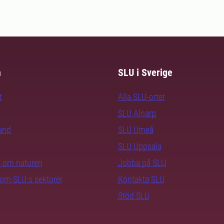
m
SLU i Sverige
t
Alla SLU-orter
SLU Alnarp
rand
SLU Umeå
SLU Uppsala
ra om naturen
Jobba på SLU
nom SLU:s sektorer
Kontakta SLU
Stöd SLU