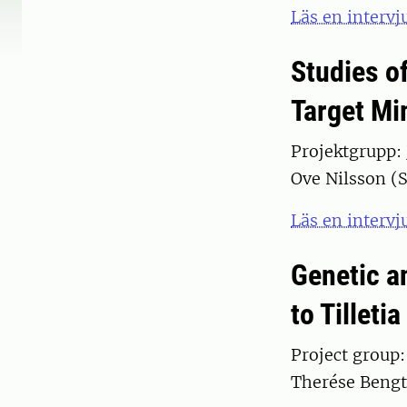
Läs en intervj
Studies o
Target Mi
Projektgrupp:
Ove Nilsson (S
Läs en interv
Genetic a
to Tilleti
Project group:
Therése Bengt