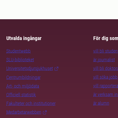
Utvalda ingångar
För dig so
Studentwebb
vill bli studen
SLU-biblioteket
är journalist
Universitetsdjursjukhuset
vill bli dokto
vill söka jobb
Centrumbildningar
vill rapporte
Art- och miljödata
är verksam i
Officiell statistik
är alumn
Fakulteter och institutioner
Medarbetarwebben