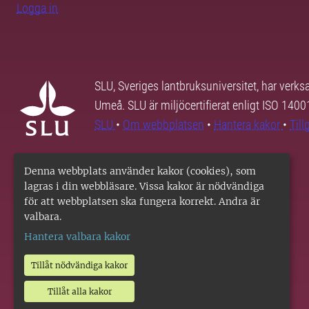
Logga in
SLU, Sveriges lantbruksuniversitet, har verk
Umeå. SLU är miljöcertifierat enligt ISO 140
SLU
•
Om webbplatsen
•
Hantera kakor
•
Til
Denna webbplats använder kakor (cookies), som
lagras i din webbläsare. Vissa kakor är nödvändiga
för att webbplatsen ska fungera korrekt. Andra är
valbara.
Hantera valbara kakor
Tillåt nödvändiga kakor
Tillåt alla kakor