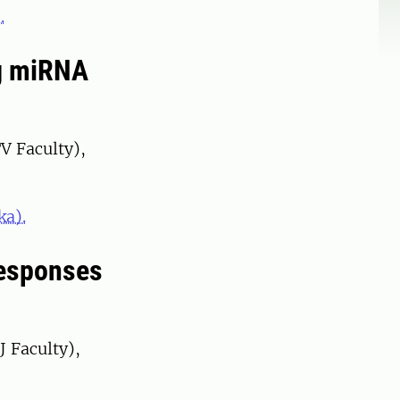
.
ng miRNA
V Faculty),
ka).
Responses
 Faculty),