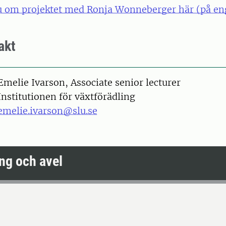
ju om projektet med Ronja Wonneberger här (på eng
akt
on
Emelie Ivarson, Associate senior lecturer
Institutionen för växtförädling
emelie.ivarson@slu.se
ng och avel