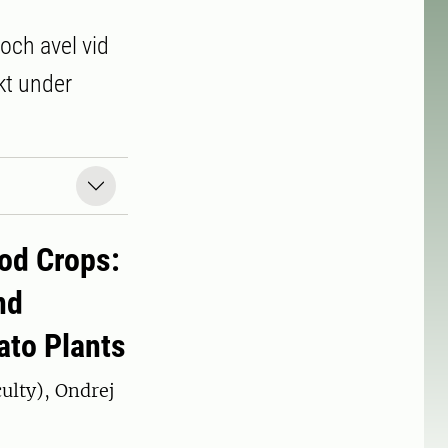
och avel vid
ekt under
od Crops:
nd
ato Plants
ulty), Ondrej