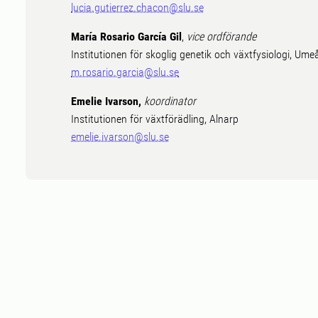
lucia.gutierrez.chacon@slu.se
María Rosario García Gil
,
vice ordförande
Institutionen för skoglig genetik och växtfysiologi, Ume
m.rosario.garcia@slu.se
Emelie Ivarson,
koordinator
Institutionen för växtförädling, Alnarp
emelie.ivarson@slu.se