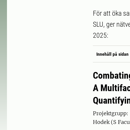
För att öka s
SLU, ger nätve
2025:
Innehåll på sidan
Combating
A Multifa
Quantifyi
Projektgrupp: 
Hodek (S Facu