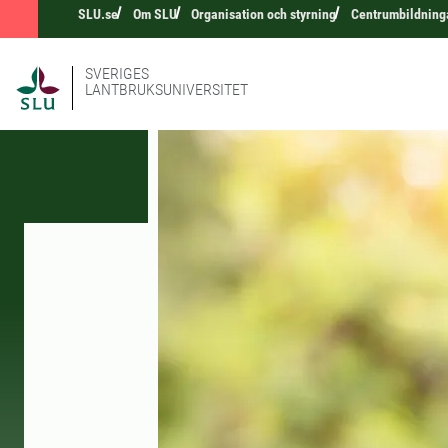
SLU.se
Om SLU
Organisation och styrning
Centrumbildning
SVERIGES
LANTBRUKSUNIVERSITET