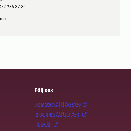
 072-236 37 80
mma
Följ oss
Instagram SLU.Sweden
Instagram SLU.student
LinkedIn