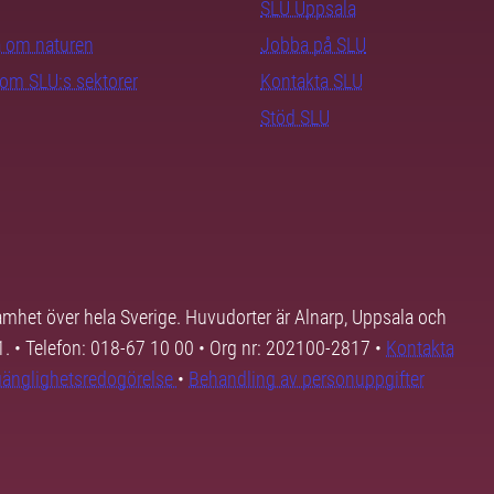
SLU Uppsala
ra om naturen
Jobba på SLU
nom SLU:s sektorer
Kontakta SLU
Stöd SLU
samhet över hela Sverige. Huvudorter är Alnarp, Uppsala och
01. • Telefon: 018-67 10 00 • Org nr: 202100-2817 •
Kontakta
lgänglighetsredogörelse
•
Behandling av personuppgifter