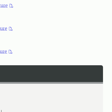
ture
ture
ture
LU