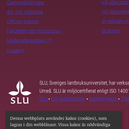
vill söka jobb
Centrumbildningar
vill rapporte
Art- och miljödata
är verksam i
Officiell statistik
är alumn
Fakulteter och institutioner
Medarbetarwebben
Logga in
SLU, Sveriges lantbruksuniversitet, har verk
Umeå. SLU är miljöcertifierat enligt ISO 140
SLU
•
Om webbplatsen
•
Hantera kakor
•
Til
Denna webbplats använder kakor (cookies), som
lagras i din webbläsare. Vissa kakor är nödvändiga