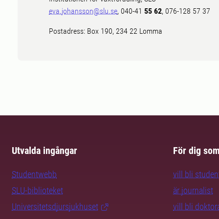
eva.johansson@slu.se
, 040-41
55 62
, 076-128 57 37
Postadress: Box 190, 234 22 Lomma
Utvalda ingångar
För dig so
Studentwebb
vill bli studen
SLU-biblioteket
är journalist
Universitetsdjursjukhuset
vill bli dokto