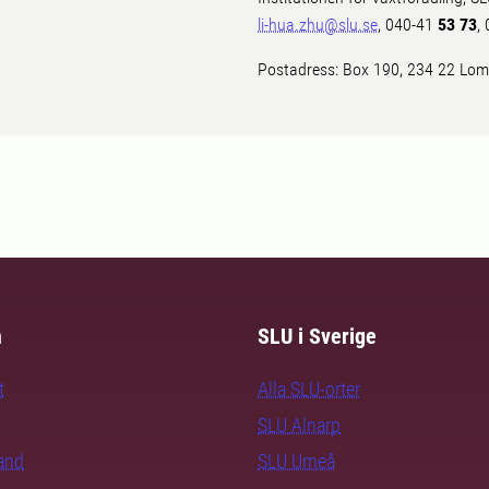
li-hua.zhu@slu.se
, 040-41
53 73
,
Postadress: Box 190, 234 22 Lo
m
SLU i Sverige
t
Alla SLU-orter
SLU Alnarp
rand
SLU Umeå