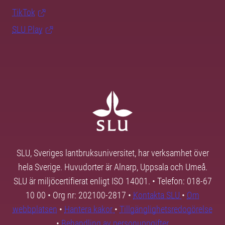
TikTok
SLU Play
SLU, Sveriges lantbruksuniversitet, har verksamhet över
hela Sverige. Huvudorter är Alnarp, Uppsala och Umeå.
SLU är miljöcertifierat enligt ISO 14001. • Telefon: 018-67
10 00 • Org nr: 202100-2817 •
Kontakta SLU
•
Om
webbplatsen
•
Hantera kakor
•
Tillgänglighetsredogörelse
•
Behandling av personuppgifter