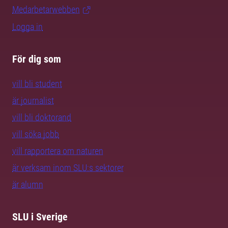
Medarbetarwebben
Logga in
För dig som
vill bli student
är journalist
vill bli doktorand
vill söka jobb
vill rapportera om naturen
är verksam inom SLU:s sektorer
är alumn
SLU i Sverige