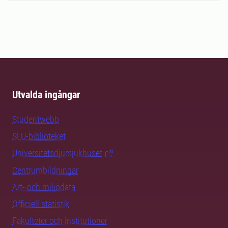
Utvalda ingångar
Studentwebb
SLU-biblioteket
Universitetsdjursjukhuset
Centrumbildningar
Art- och miljödata
Officiell statistik
Fakulteter och institutioner