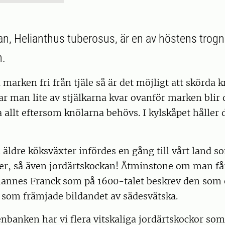
n, Helianthus tuberosus, är en av höstens trogn
n.
marken fri från tjäle så är det möjligt att skörda k
r man lite av stjälkarna kvar ovanför marken blir d
a allt eftersom knölarna behövs. I kylskåpet håller d
äldre köksväxter infördes en gång till vårt land s
er, så även jordärtskockan! Åtminstone om man får
hannes Franck som på 1600-talet beskrev den som
 som främjade bildandet av sädesvätska.
enbanken har vi flera vitskaliga jordärtskockor som