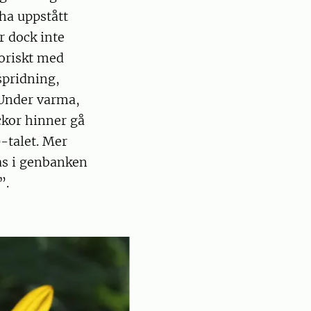
ha uppstått
r dock inte
toriskt med
spridning,
 Under varma,
ckor hinner gå
-talet. Mer
as i genbanken
”.