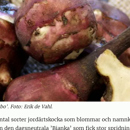
bo'. Foto: Erik de Vahl.
 antal sorter jordärtskocka som blommar och namn
n den dagsneutrala ’Bianka’ som fick stor spridning