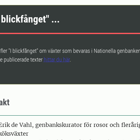
 blickfånget" ...
a fler "I blickfånget" om växter som bevaras i Nationella genbanken
e publicerade texter
hittar du här
.
akt
on
Erik de Vahl, genbankskurator för rosor och fleråri
köksväxter