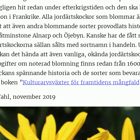
igen hit redan under efterkrigstiden och den ska 
on i Frankrike. Alla jordärtskockor som blommar ä
et att även andra blommande sorter provodlats his
i åtminstone Alnarp och Öjebyn. Kanske har de fått 
rtskockorna sällan sålts med sortnamn i handeln.
kan det hända att även vanliga, okända jordärtsko
pgifter om noterad blomning finns redan från 1600
ckans spännande historia och de sorter som bevar
i boken ”
Kulturarvsväxter för framtidens mångfald
 Vahl, november 2019