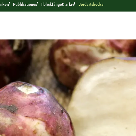
anken
Publikationer
I blickfånget: arkiv
Jordärtskocka