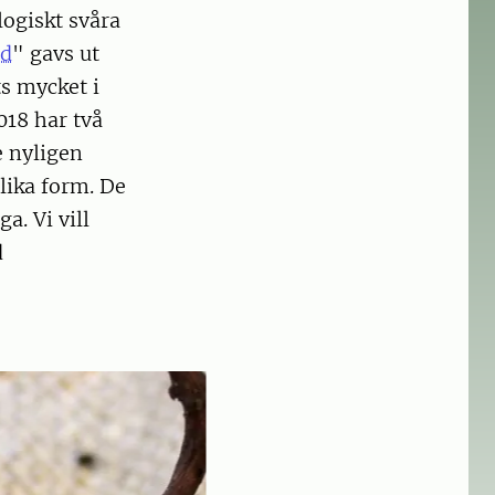
ogiskt svåra
ld
" gavs ut
ts mycket i
018 har två
e nyligen
lika form. De
a. Vi vill
d