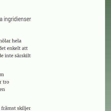
a ingridienser
nölar hela
et enkelt att
e inte särskilt
om
 tro
 en
 främst skiljer