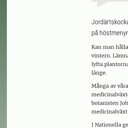
Jordärtskocka
på höstmeny
Kan man hålla 
vintern. Lämna
lyfta plantorn
länge.
Många av våra 
medicinalväxt
botanisten Jo
medicinalväxt
I Nationella g