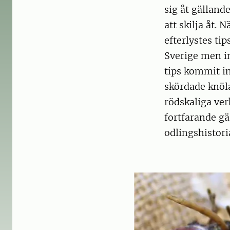
sig åt gälland
att skilja åt. 
efterlystes ti
Sverige men i
tips kommit in
skördade knöla
rödskaliga ver
fortfarande g
odlingshistori