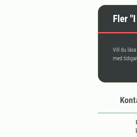
Fler "I
Vill du läs
med tidigar
Kont
Pers