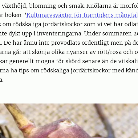
e växthöjd, blomning och smak. Knölarna är morfol
När boken "
Kulturarvsväxter för framtidens mångfa
ps om rödskaliga jordärtskockor som vi vet har odla
nte dykt upp i inventeringarna. Under sommaren 2
. De har ännu inte provodlats ordentligt men på d
rna går att skönja olika nyanser av rött/rosa och o
kar generellt mogna för skörd senare än de vitskalig
ärna ha tips om rödskaliga jordärtskockor med kän
a.