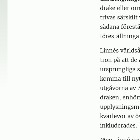
drake eller or
trivas särskil
sådana förestä
föreställninga
Linnés världså
tron på att de
ursprungliga s
komma till nytt
utgåvorna av
draken, enhör
upplysningsma
kvarlevor av ö
inkluderades.
Men Linné var 