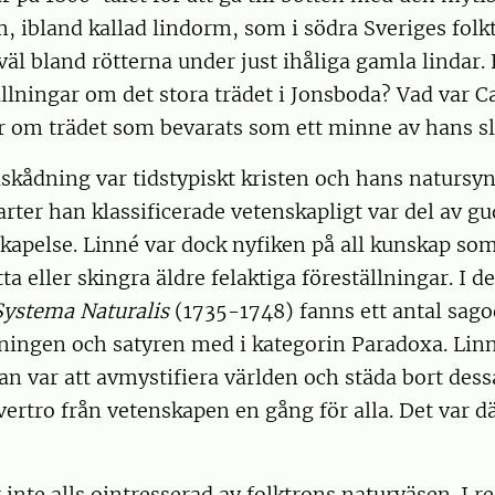
m, ibland kallad lindorm, som i södra Sveriges folk
t väl bland rötterna under just ihåliga gamla lindar.
llningar om det stora trädet i Jonsboda? Vad var C
r om trädet som bevarats som ett minne av hans sl
skådning var tidstypiskt kristen och hans natursyn
 arter han klassificerade vetenskapligt var del av gu
kapelse. Linné var dock nyfiken på all kunskap so
a eller skingra äldre felaktiga föreställningar. I de
Systema Naturalis
(1735-1748) fanns ett antal sag
ningen och satyren med i kategorin Paradoxa. Linn
n var att avmystifiera världen och städa bort des
vertro från vetenskapen en gång för alla. Det var d
inte alls ointresserad av folktrons naturväsen. I r