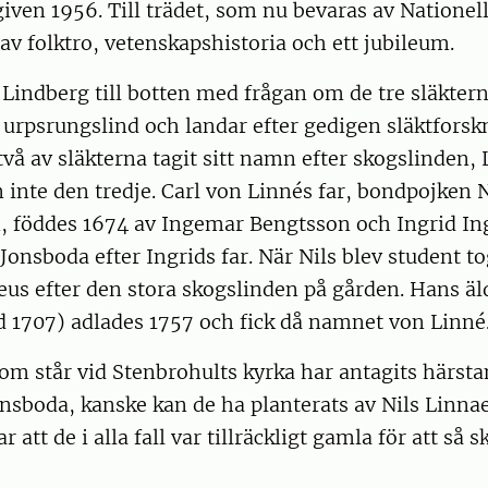
iven 1956. Till trädet, som nu bevaras av Natione
v folktro, vetenskapshistoria och ett jubileum.
år Lindberg till botten med frågan om de tre släkter
psrungslind och landar efter gedigen släktforskn
 två av släkterna tagit sitt namn efter skogslinden,
 inte den tredje. Carl von Linnés far, bondpojken N
 föddes 1674 av Ingemar Bengtsson och Ingrid In
Jonsboda efter Ingrids far. När Nils blev student t
us efter den stora skogslinden på gården. Hans äl
d 1707) adlades 1757 och fick då namnet von Linné
som står vid Stenbrohults kyrka har antagits härs
Jonsboda, kanske kan de ha planterats av Nils Linnae
att de i alla fall var tillräckligt gamla för att så 