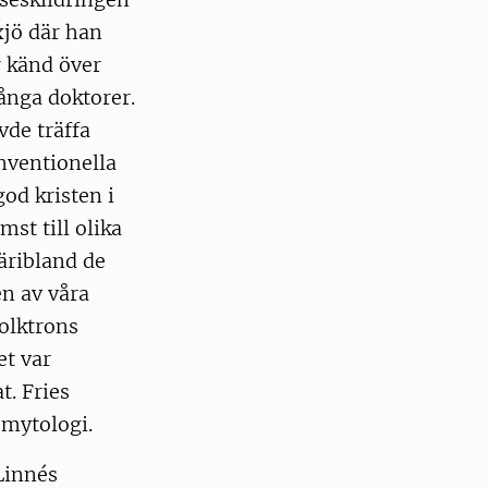
xjö där han
r känd över
ånga doktorer.
vde träffa
nventionella
od kristen i
st till olika
äribland de
en av våra
folktrons
et var
. Fries
 mytologi.
Linnés