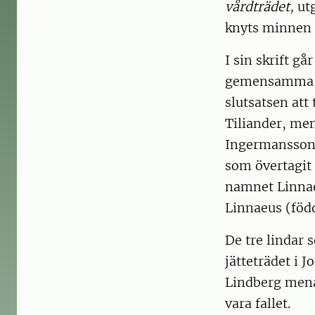
vårdträdet,
utg
knyts minnen a
I sin skrift g
gemensamma ur
slutsatsen att
Tiliander, men
Ingermansson,
som övertagit 
namnet Linnae
Linnaeus (föd
De tre lindar 
jätteträdet i 
Lindberg menar 
vara fallet.