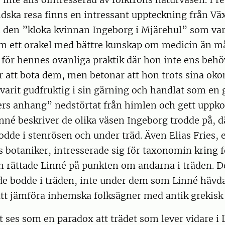
dska resa finns en intressant uppteckning från Vä
m den ”kloka kvinnan Ingeborg i Mjärehul” som va
om ett orakel med bättre kunskap om medicin än m
för hennes ovanliga praktik där hon inte ens behö
r att bota dem, men betonar att hon trots sina oko
arit gudfruktig i sin gärning och handlat som en g
fers anhang” nedstörtat från himlen och gett uppkom
nné beskriver de olika väsen Ingeborg trodde på, d
dde i stenrösen och under träd. Även Elias Fries, 
s botaniker, intresserade sig för taxonomin kring 
h rättade Linné på punkten om andarna i träden. D
e bodde i träden, inte under dem som Linné hävdat
att jämföra inhemska folksägner med antik grekisk
 ses som en paradox att trädet som lever vidare i 