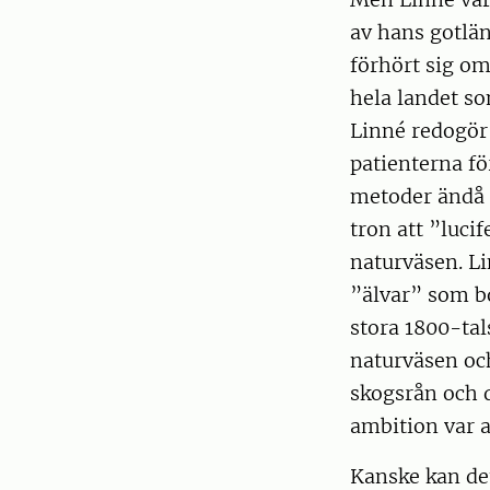
av hans gotlän
förhört sig o
hela landet s
Linné redogör 
patienterna fö
metoder ändå v
tron att ”luci
naturväsen. Li
”älvar” som bo
stora 1800-tal
naturväsen oc
skogsrån och d
ambition var 
Kanske kan det