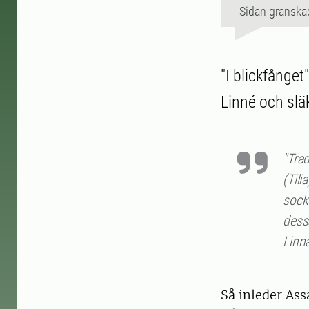
Sidan granska
"I blickfånge
Linné och slä
"Trad
(Tili
sock
dess
Linna
Så inleder Ass