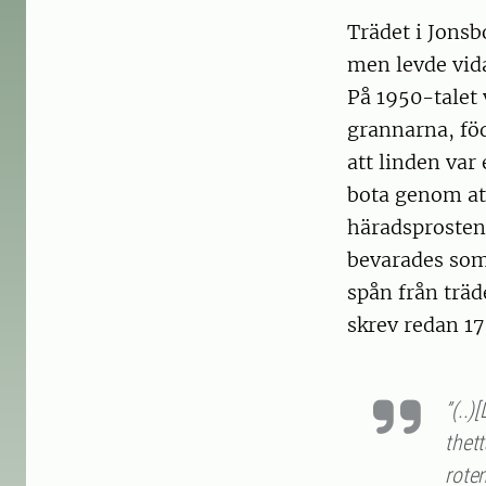
Trädet i Jonsb
men levde vida
På 1950-talet 
grannarna, föd
att linden var 
bota genom att
häradsprosten 
bevarades som
spån från träd
skrev redan 17
”(..)
thett
roten