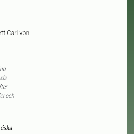
tt Carl von
ind
yds
fter
der och
néska