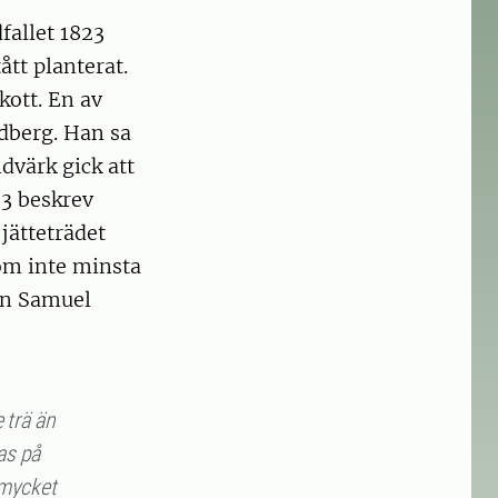
fallet 1823
ått planterat.
kott. En av
ndberg. Han sa
ndvärk gick att
83 beskrev
jätteträdet
om inte minsta
son Samuel
e trä än
tas på
 mycket