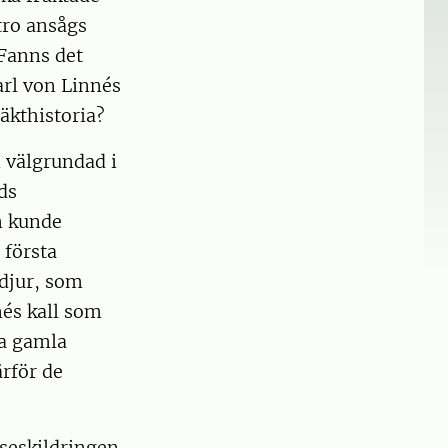
tro ansågs
 Fanns det
arl von Linnés
äkthistoria?
 välgrundad i
ds
m kunde
 första
odjur, som
és kall som
sa gamla
ärför de
eseskildringen