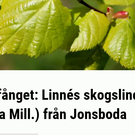
kfånget: Linnés skogslind
a Mill.) från Jonsboda