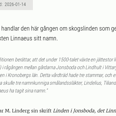
d: 2026-01-14
t" handlar den här gången om skogslinden som ge
kten Linnaeus sitt namn.
itionen berättar, att det under 1500-talet växte en jättestor l
a) i rågången mellan gårdarna Jonsboda och Lindhult i Vittar
en i Kronobergs län. Detta vårdträd hade tre stammar, och e
a skulle tre namnkunniga smålandssläkter, Lindelius, Tilian
eus ha tagit sina namn.”
ar M. Linderg sin skrift
Linden i Jonsboda, det Lin