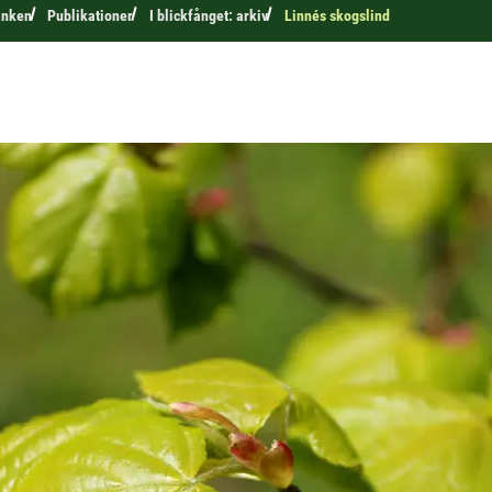
anken
Publikationer
I blickfånget: arkiv
Linnés skogslind