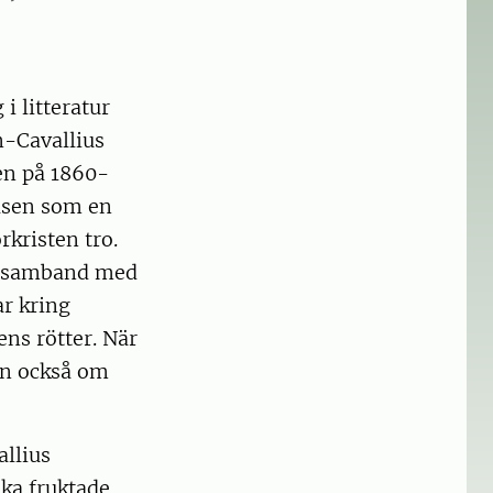
i litteratur
n-Cavallius
en på 1860-
väsen som en
rkristen tro.
 i samband med
ar kring
ens rötter. När
an också om
llius
ska fruktade