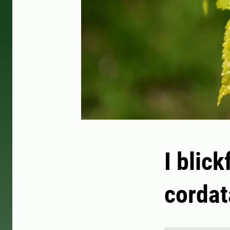
I blic
cordat