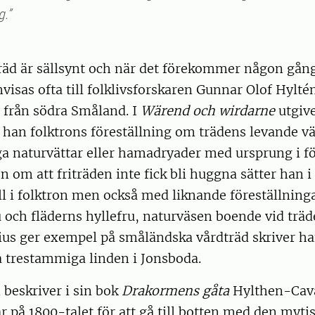
g.”
räd är sällsynt och när det förekommer någon gång 
visas ofta till folklivsforskaren Gunnar Olof Hylté
 från södra Småland. I
Wärend och wirdarne
utgiv
r han folktrons föreställning om trädens levande 
ga naturvättar eller hamadryader med ursprung i fö
n om att friträden inte fick bli huggna sätter han
ll i folktron men också med liknande föreställning
 och fläderns hyllefru, naturväsen boende vid träd
ius ger exempel på småländska vårdträd skriver h
a trestammiga linden i Jonsboda.
eskriver i sin bok
Drakormens gåta
Hylthen-Cava
 på 1800-talet för att gå till botten med den myti