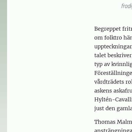
frodi
Begreppet frit
om folktro hän
uppteckningar
talet beskrive
typ av kvinnli
Föreställninge
vårdträdets ro
askens askafru
Hyltén-Cavall
just den gaml
Thomas Malm b
ansträngningar