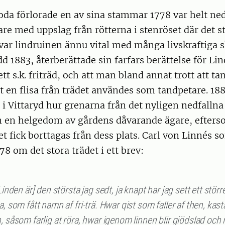
oda förlorade en av sina stammar 1778 var helt ned
re med uppslag från rötterna i stenröset där det st
var lindruinen ännu vital med många livskraftiga s
d 1883, återberättade sin farfars berättelse för Li
ett s.k. friträd, och att man bland annat trott att ta
 en flisa från trädet användes som tandpetare. 18
i Vittaryd hur grenarna från det nyligen nedfallna 
 en helgedom av gårdens dåvarande ägare, efters
et fick borttagas från dess plats. Carl von Linnés 
78 om det stora trädet i ett brev:
[Linden är] den största jag sedt, ja knapt har jag sett ett störr
a, som fått namn af fri-trä. Hwar qist som faller af then, kas
, såsom farlig at röra, hwar igenom linnen blir giödslad och