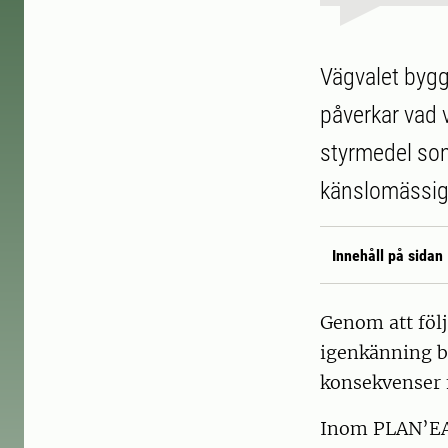
Vägvalet bygg
påverkar vad v
styrmedel som
känslomässigt
Innehåll på sidan
Genom att följ
igenkänning bl
konsekvenser 
Inom PLAN’EAT