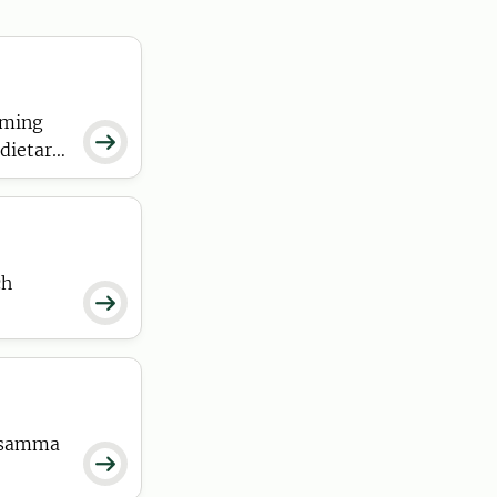
rming

dietary
ch

sosamma
