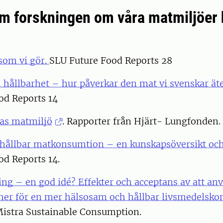
m forskningen om våra matmiljöer 
 som vi gör.
SLU Future Food Reports 28
 hållbarhet – hur påverkar den mat vi svenskar ät
od Reports 14
as matmiljö
. Rapporter från Hjärt- Lungfonden.
 hållbar matkonsumtion – en kunskapsöversikt och
od Reports 14.
ng – en god idé? Effekter och acceptans av att an
ner för en mer hälsosam och hållbar livsmedelsk
Mistra Sustainable Consumption.