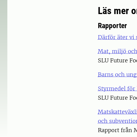
Läs mer o
Rapporter
Därför äter vi
Mat, miljö och
SLU Future Fo
Barns och ung
Styrmedel för
SLU Future Fo
Matskatteväxli
och subventio
Rapport från 