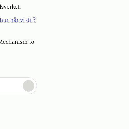
dsverket.
ur når vi dit?
e Mechanism to