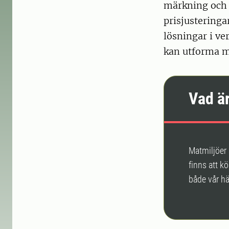
märkning och 
prisjustering
lösningar i ve
kan utforma mi
Vad ä
Matmiljöer 
finns att kö
både vår hä