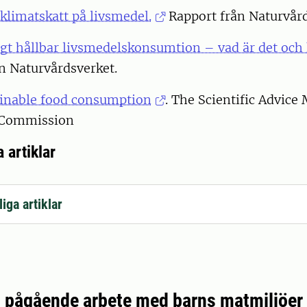
 klimatskatt på livsmedel.
Rapport från Naturvår
t hållbar livsmedels­konsumtion – vad är det och h
n Naturvårdsverket.
inable food consumption
. The Scientific Advic
 Commission
 artiklar
iga artiklar
 pågående arbete med barns matmiljöer