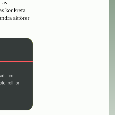
r av
as konkreta
 andra aktörer
 vad som
tor roll för