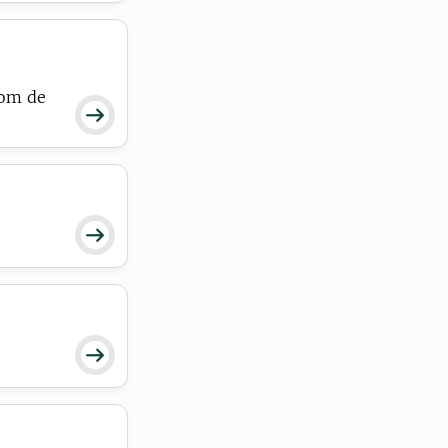
nom de


