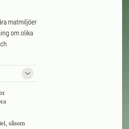
åra matmiljöer
ning om olika
och
or
ora
del, såsom