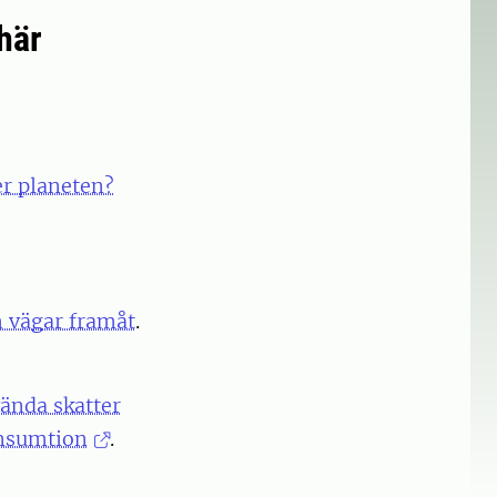
här
er planeten?
 vägar framåt
.
vända skatter
onsumtion
.