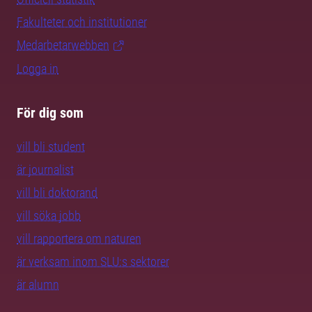
Fakulteter och institutioner
Medarbetarwebben
Logga in
För dig som
vill bli student
är journalist
vill bli doktorand
vill söka jobb
vill rapportera om naturen
är verksam inom SLU:s sektorer
är alumn