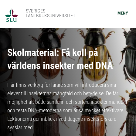
SVERIGES
MENY
LANTBRUKSUNIVERSITET
Skolmaterial: Få koll på
världens insekter med DNA
Här finns verktyg för lärare som vill introducera sina
elever till insekternas mångfald och betydelse. De får
möjlighet att både samla in och sortera insekter manuellt
och testa DNA-metoderna som är så mycket effektivare.
Lektionerna ger inblick i vad dagens insektsforskare
sysslar med.