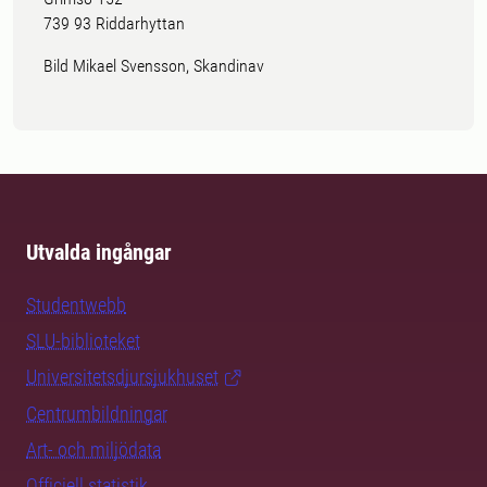
739 93 Riddarhyttan
Bild Mikael Svensson, Skandinav
Utvalda ingångar
Studentwebb
SLU-biblioteket
Universitetsdjursjukhuset
Centrumbildningar
Art- och miljödata
Officiell statistik