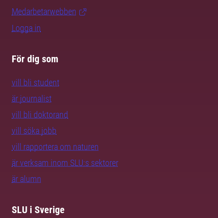
Medarbetarwebben
Logga in
För dig som
vill bli student
är journalist
vill bli doktorand
vill söka jobb
vill rapportera om naturen
är verksam inom SLU:s sektorer
är alumn
SLU i Sverige