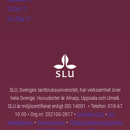
TikTok
SLU Play
SLU, Sveriges lantbruksuniversitet, har verksamhet över
hela Sverige. Huvudorter är Alnarp, Uppsala och Umeå.
SLU är miljöcertifierat enligt ISO 14001. • Telefon: 018-67
10 00 • Org nr: 202100-2817 •
Kontakta SLU
•
Om
webbplatsen
•
Hantera kakor
•
Tillgänglighetsredogörelse