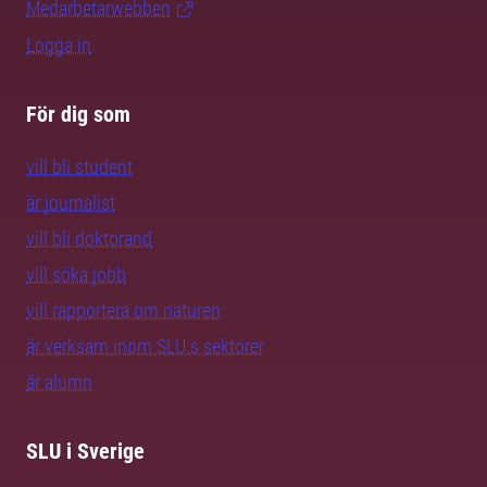
Medarbetarwebben
Logga in
För dig som
vill bli student
är journalist
vill bli doktorand
vill söka jobb
vill rapportera om naturen
är verksam inom SLU:s sektorer
är alumn
SLU i Sverige