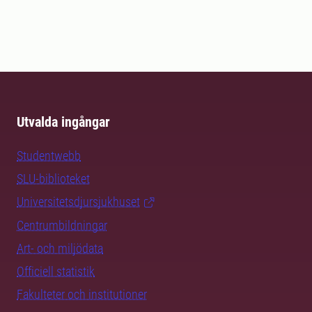
Utvalda ingångar
Studentwebb
SLU-biblioteket
Universitetsdjursjukhuset
Centrumbildningar
Art- och miljödata
Officiell statistik
Fakulteter och institutioner