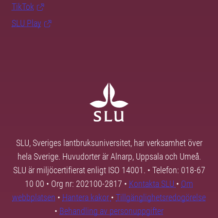
TikTok
SLU Play
SLU, Sveriges lantbruksuniversitet, har verksamhet över
hela Sverige. Huvudorter är Alnarp, Uppsala och Umeå.
SLU är miljöcertifierat enligt ISO 14001. • Telefon: 018-67
10 00 • Org nr: 202100-2817 •
Kontakta SLU
•
Om
webbplatsen
•
Hantera kakor
•
Tillgänglighetsredogörelse
•
Behandling av personuppgifter