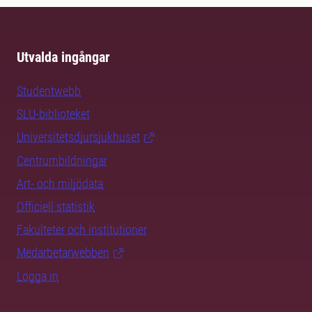
Utvalda ingångar
Studentwebb
SLU-biblioteket
Universitetsdjursjukhuset
Centrumbildningar
Art- och miljödata
Officiell statistik
Fakulteter och institutioner
Medarbetarwebben
Logga in