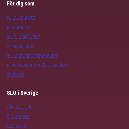
För dig som
vill bli student
är journalist
vill bli doktorand
vill söka jobb
vill rapportera om naturen
är verksam inom SLU:s sektorer
är alumn
SLU i Sverige
Alla SLU-orter
SLU Alnarp
SLU Umeå