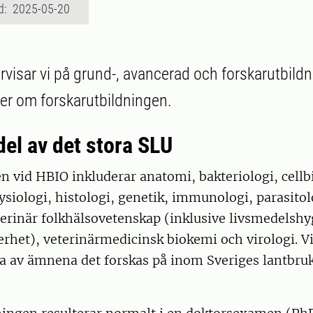
d: 2025-05-20
visar vi på grund-, avancerad och forskarutbildn
er om forskarutbildningen.
del av det stora SLU
 vid HBIO inkluderar anatomi, bakteriologi, cellbi
ysiologi, histologi, genetik, immunologi, parasitol
terinär folkhälsovetenskap (inklusive livsmedelsh
rhet), veterinärmedicinsk biokemi och virologi. Vil
a av ämnena det forskas på inom Sveriges lantbruk