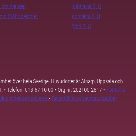
ra om naturen
Jobba på SLU
nom SLU:s sektorer
Kontakta SLU
Stöd SLU
samhet över hela Sverige. Huvudorter är Alnarp, Uppsala och
01. • Telefon: 018-67 10 00 • Org nr: 202100-2817 •
Kontakta
lgänglighetsredogörelse
•
Behandling av personuppgifter