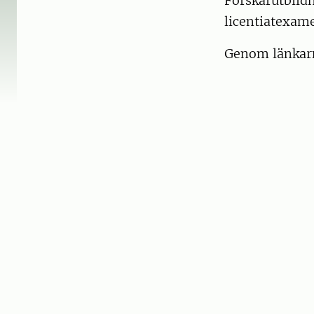
Forskarutbild
licentiatexam
Genom länkarn