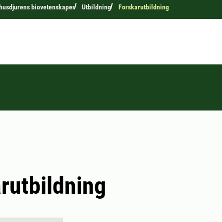
r husdjurens biovetenskaper
Utbildning
Forskarutbildning
rutbildning