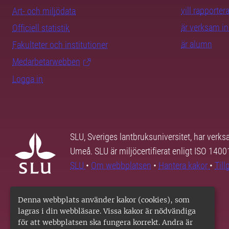
vill rapporte
Art- och miljödata
är verksam i
Officiell statistik
är alumn
Fakulteter och institutioner
Medarbetarwebben
Logga in
SLU, Sveriges lantbruksuniversitet, har verk
Umeå. SLU är miljöcertifierat enligt ISO 140
SLU
•
Om webbplatsen
•
Hantera kakor
•
Til
Denna webbplats använder kakor (cookies), som
lagras i din webbläsare. Vissa kakor är nödvändiga
för att webbplatsen ska fungera korrekt. Andra är