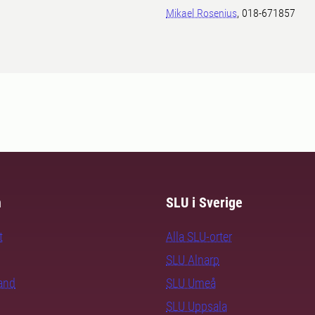
Mikael Rosenius
, 018-671857
m
SLU i Sverige
t
Alla SLU-orter
SLU Alnarp
rand
SLU Umeå
SLU Uppsala