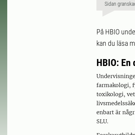
Sidan granska
På HBIO under
kan du läsa m
HBIO: En 
Undervisningen
farmakologi, f
toxikologi, ve
livsmedelssäke
enbart är någr
SLU.