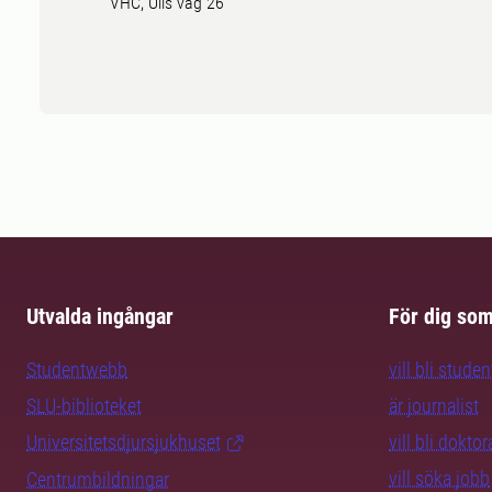
VHC, Ulls väg 26
Utvalda ingångar
För dig so
Studentwebb
vill bli studen
SLU-biblioteket
är journalist
Universitetsdjursjukhuset
vill bli dokto
vill söka jobb
Centrumbildningar