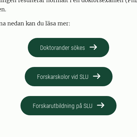
ningen resulterar normalt i en doktorsexamen (PhD
en.
a nedan kan du läsa mer:
Doktorander sökes
Forskarskolor vid SLU
Forskarutbildning på SLU