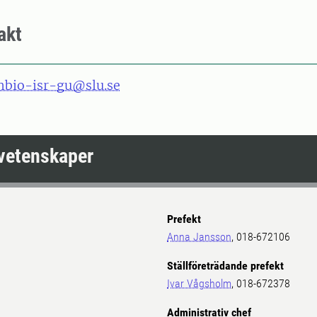
akt
hbio-isr-gu@slu.se
ovetenskaper
Prefekt
Anna Jansson
, 018-672106
Ställföreträdande prefekt
Ivar Vågsholm
, 018-672378
Administrativ chef