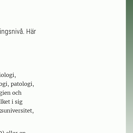
ingsnivå. Här
ologi,
ogi, patologi,
ygien och
ket i sig
suniversitet,