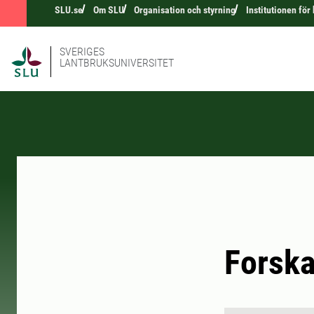
SLU.se
Om SLU
Organisation och styrning
Institutionen fö
SVERIGES
LANTBRUKSUNIVERSITET
Forska