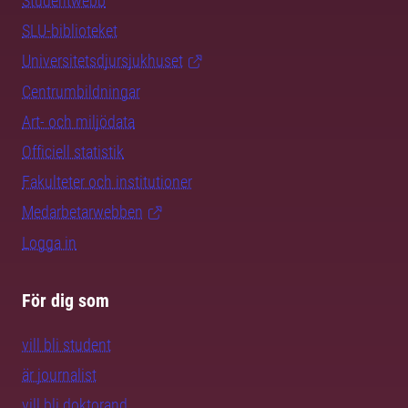
Studentwebb
SLU-biblioteket
Universitetsdjursjukhuset
Centrumbildningar
Art- och miljödata
Officiell statistik
Fakulteter och institutioner
Medarbetarwebben
Logga in
För dig som
vill bli student
är journalist
vill bli doktorand