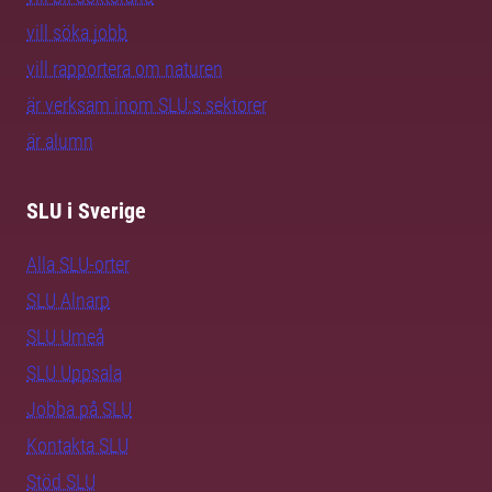
vill söka jobb
vill rapportera om naturen
är verksam inom SLU:s sektorer
är alumn
SLU i Sverige
Alla SLU-orter
SLU Alnarp
SLU Umeå
SLU Uppsala
Jobba på SLU
Kontakta SLU
Stöd SLU