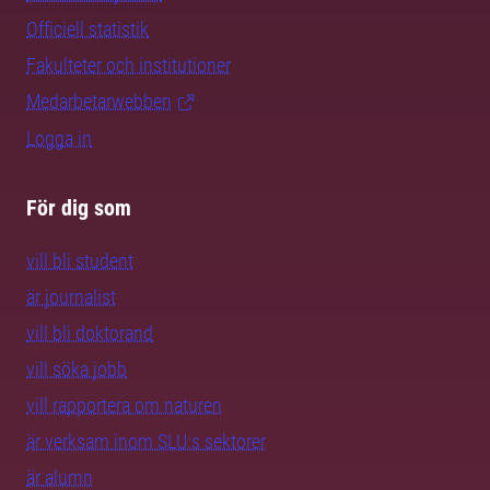
Officiell statistik
Fakulteter och institutioner
Medarbetarwebben
Logga in
För dig som
vill bli student
är journalist
vill bli doktorand
vill söka jobb
vill rapportera om naturen
är verksam inom SLU:s sektorer
är alumn