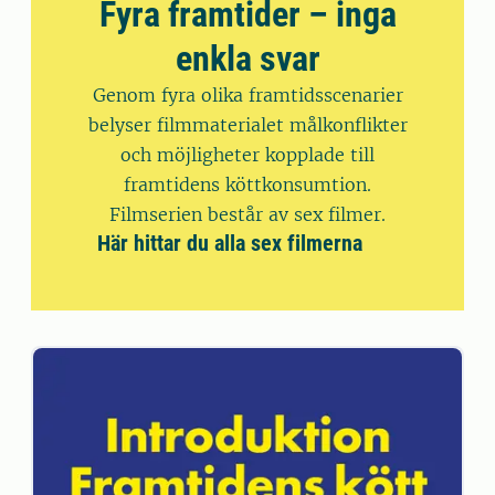
Fyra framtider – inga
enkla svar
Genom fyra olika framtidsscenarier
belyser filmmaterialet målkonflikter
och möjligheter kopplade till
framtidens köttkonsumtion.
Filmserien består av sex filmer.
Här hittar du alla sex filmerna