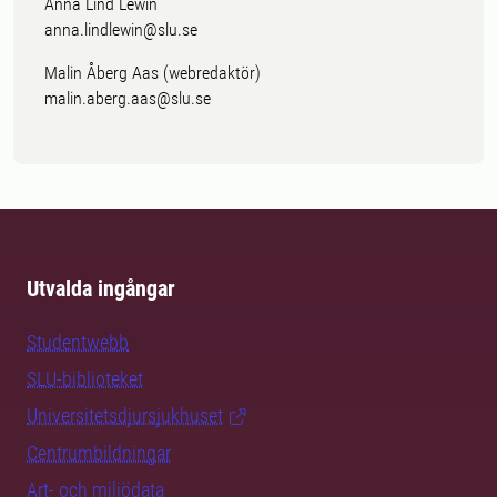
Anna Lind Lewin
anna.lindlewin@slu.se
Malin Åberg Aas (webredaktör)
malin.aberg.aas@slu.se
Utvalda ingångar
Studentwebb
SLU-biblioteket
Universitetsdjursjukhuset
Centrumbildningar
Art- och miljödata