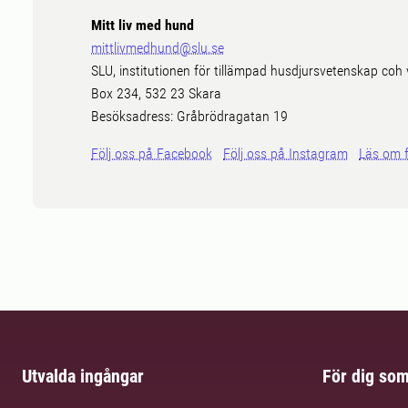
Mitt liv med hund
mittlivmedhund@slu.se
SLU, institutionen för tillämpad husdjursvetenskap coh 
Box 234, 532 23 Skara
Besöksadress: Gråbrödragatan 19
Följ oss på Facebook
Följ oss på Instagram
Läs om 
Utvalda ingångar
För dig so