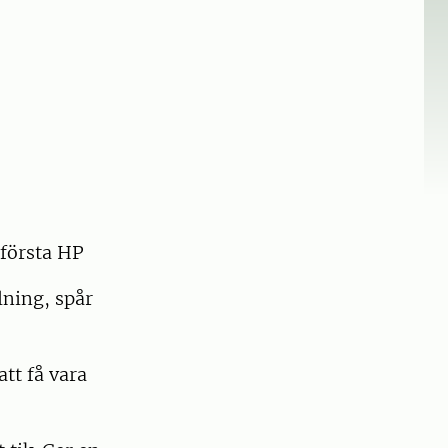
 första HP
lning, spår
att få vara