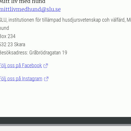
Mitt liv med hund
mittlivmedhund@slu.se
SLU, institutionen för tillämpad husdjursvetenskap coh välfärd, Mi
hund
Box 234
532 23 Skara
Besöksadress: Gråbrödragatan 19
Följ oss på Facebook
Följ oss på Instagram