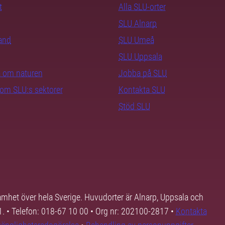
t
Alla SLU-orter
SLU Alnarp
rand
SLU Umeå
SLU Uppsala
ra om naturen
Jobba på SLU
nom SLU:s sektorer
Kontakta SLU
Stöd SLU
samhet över hela Sverige. Huvudorter är Alnarp, Uppsala och
01. • Telefon: 018-67 10 00 • Org nr: 202100-2817 •
Kontakta