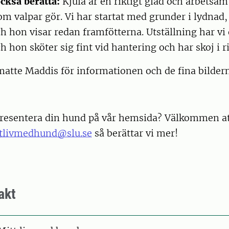
 också berätta:
Kjula är en riktigt glad och arbetsamt
som valpar gör. Vi har startat med grunder i lydnad,
ch hon visar redan framfötterna. Utställning har vi
 hon sköter sig fint vid hantering och har skoj i 
l matte Maddis för informationen och de fina bilder
 presentera din hund på vår hemsida? Välkommen at
tlivmedhund@slu.se
så berättar vi mer!
akt