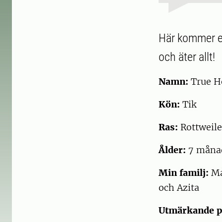
Här kommer en
och äter allt!
Namn:
True He
Kön:
Tik
Ras:
Rottweil
Ålder:
7 måna
Min familj:
Mat
och Azita
Utmärkande p