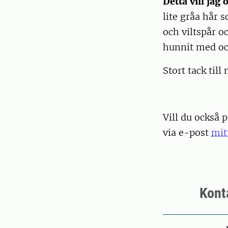
Detta vill jag
lite gråa hår 
och viltspår o
hunnit med och
Stort tack til
Vill du också
via e-post
mit
Kont