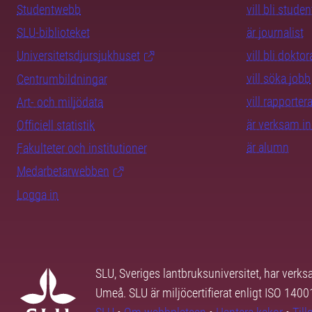
Studentwebb
vill bli studen
SLU-biblioteket
är journalist
Universitetsdjursjukhuset
vill bli dokto
vill söka jobb
Centrumbildningar
vill rapporte
Art- och miljödata
är verksam i
Officiell statistik
är alumn
Fakulteter och institutioner
Medarbetarwebben
Logga in
SLU, Sveriges lantbruksuniversitet, har verk
Umeå. SLU är miljöcertifierat enligt ISO 140