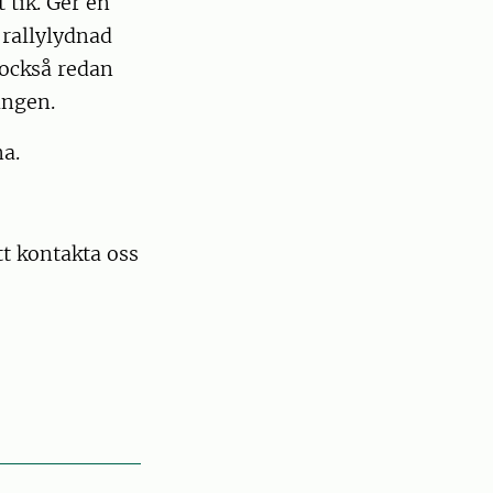
 tik. Ger en
 rallylydnad
 också redan
ringen.
na.
t kontakta oss