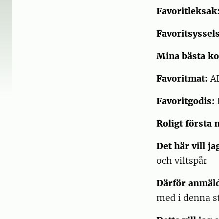
Favoritleksak
Favoritsyssels
Mina bästa k
Favoritmat:
A
Favoritgodis:
Roligt första
Det här vill ja
och viltspår
Därför anmälde
med i denna st