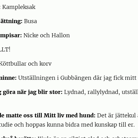
:
Kampleksak
ättning:
Busa
ompisar:
Nicke och Hallon
LLT!
Köttbullar och korv
 minne:
Utställningen i Gubbängen där jag fick mitt
g göra när jag blir stor:
Lydnad, rallylydnad, utstäl
 matte oss till Mitt liv med hund:
Det är jättekul 
udie och hoppas kunna bidra med kunskap till er.