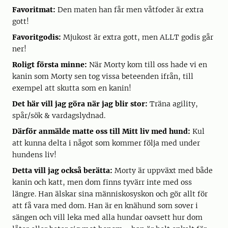
Favoritmat:
Den maten han får men våtfoder är extra
gott!
Favoritgodis:
Mjukost är extra gott, men ALLT godis går
ner!
Roligt första minne:
När Morty kom till oss hade vi en
kanin som Morty sen tog vissa beteenden ifrån, till
exempel att skutta som en kanin!
Det här vill jag göra när jag blir stor:
Träna agility,
spår/sök & vardagslydnad.
Därför anmälde matte oss till Mitt liv med hund:
Kul
att kunna delta i något som kommer följa med under
hundens liv!
Detta vill jag också berätta:
Morty är uppväxt med både
kanin och katt, men dom finns tyvärr inte med oss
längre. Han älskar sina människosyskon och gör allt för
att få vara med dom. Han är en knähund som sover i
sängen och vill leka med alla hundar oavsett hur dom