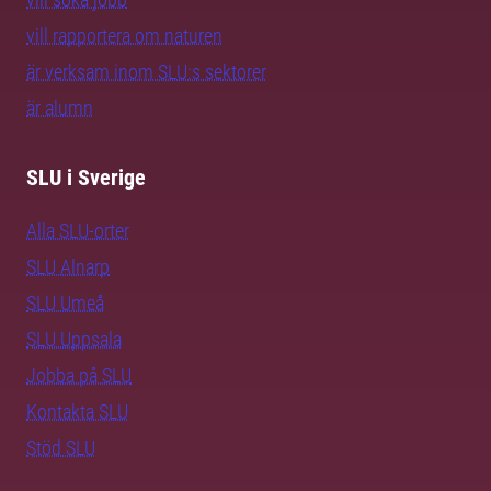
vill rapportera om naturen
är verksam inom SLU:s sektorer
är alumn
SLU i Sverige
Alla SLU-orter
SLU Alnarp
SLU Umeå
SLU Uppsala
Jobba på SLU
Kontakta SLU
Stöd SLU