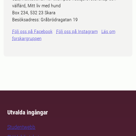
välfärd, Mitt liv med hund
Box 234, 532 23 Skara
Besöksadress: Gråbrödragatan 19
Följ oss på Facebook
Följ oss på Instagram
Läs om
forskargruppen
Utvalda ingångar
Studentwebb