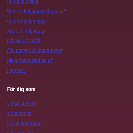
SLU-biblioteket
Universitetsdjursjukhuset
Centrumbildningar
Art- och miljödata
Officiell statistik
Fakulteter och institutioner
Medarbetarwebben
Logga in
För dig som
vill bli student
är journalist
vill bli doktorand
vill söka jobb