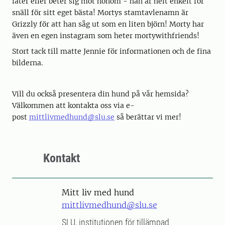
låter eller beter sig mot honom - han är helt enkelt för
snäll för sitt eget bästa! Mortys stamtavlenamn är
Grizzly för att han såg ut som en liten björn! Morty har
även en egen instagram som heter mortywithfriends!
Stort tack till matte Jennie för informationen och de fina
bilderna.
Vill du också presentera din hund på vår hemsida?
Välkommen att kontakta oss via e-
post
mittlivmedhund@slu.se
så berättar vi mer!
Kontakt
Mitt liv med hund
mittlivmedhund@slu.se
SLU, institutionen för tillämpad