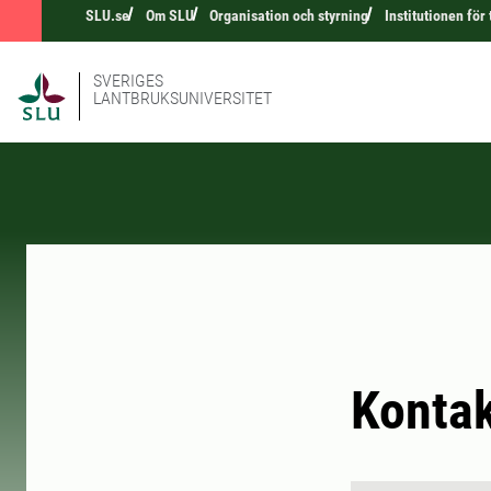
SLU.se
Om SLU
Organisation och styrning
Institutionen för
SVERIGES
LANTBRUKSUNIVERSITET
Konta