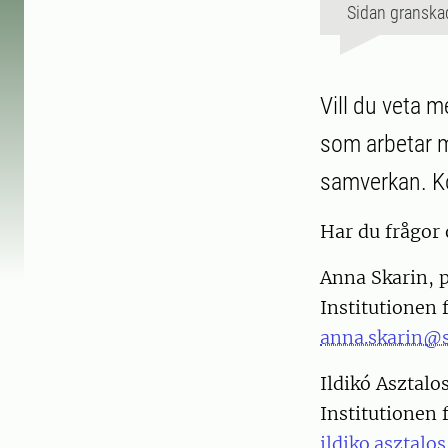
Sidan granska
Vill du veta m
som arbetar m
samverkan. K
Har du frågor 
Anna Skarin, 
Institutionen 
anna.skarin@s
Ildikó Asztalo
Institutionen 
ildiko.asztalo