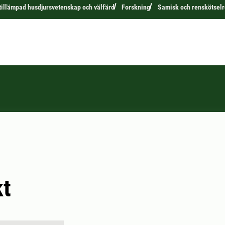
 tillämpad husdjursvetenskap och välfärd
Forskning
Samisk och renskötselr
kt