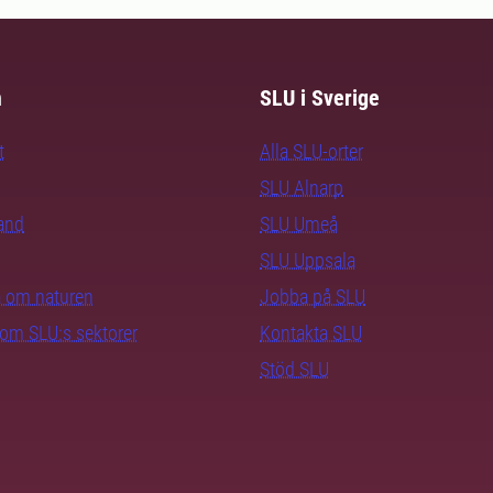
m
SLU i Sverige
t
Alla SLU-orter
SLU Alnarp
rand
SLU Umeå
SLU Uppsala
ra om naturen
Jobba på SLU
nom SLU:s sektorer
Kontakta SLU
Stöd SLU