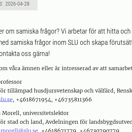
d: 2026-04-28
er om samiska frågor? Vi arbetar för att hitta oc
ed samiska frågor inom SLU och skapa förutsätt
ontakta oss gärna!
om våra ämnen eller är intresserad av att samarbet
professor
för tillämpad husdjursvetenskap och välfärd, Rensk
lu.se
, +4618671954, +46735811366
s Morell, universitetslektor
för stad och land, Avdelningen för landsbygdsutve
s.morell@slu.se
, +4618671779, +46730790779