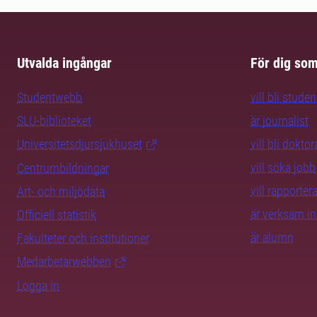
Utvalda ingångar
För dig so
Studentwebb
vill bli studen
SLU-biblioteket
är journalist
Universitetsdjursjukhuset
vill bli dokto
vill söka jobb
Centrumbildningar
vill rapporte
Art- och miljödata
är verksam i
Officiell statistik
är alumn
Fakulteter och institutioner
Medarbetarwebben
Logga in