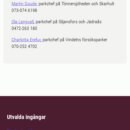
Martin Goude
, parkchef på Tönnersjöheden och Skarhult
073-074 6198
Ola Langvall
, parkchef på Siljansfors och Jädraås
0472-263 180
Charlotta Erefur
, parkchef på Vindelns försöksparker
070-252 4702
Utvalda ingångar