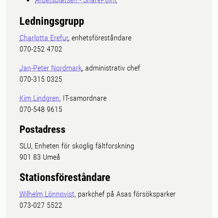
Ledningsgrupp
Charlotta Erefur
, enhetsföreståndare
070-252 4702
Jan-Peter Nordmark
, administrativ chef
070-315 0325
Kim Lindgren
, IT-samordnare
070-548 9615
Postadress
SLU, Enheten för skoglig fältforskning
901 83 Umeå
Stationsföreståndare
Wilhelm Lönnqvist
, parkchef på Asas försöksparker
073-027 5522