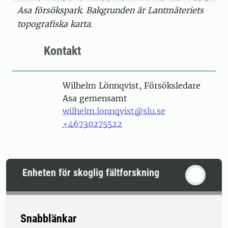
Asa försökspark. Bakgrunden är Lantmäteriets
topografiska karta.
Kontakt
Person
Wilhelm Lönnqvist, Försöksledare
Asa gemensamt
wilhelm.lonnqvist@slu.se
+46730275522
Enheten för skoglig fältforskning
Snabblänkar