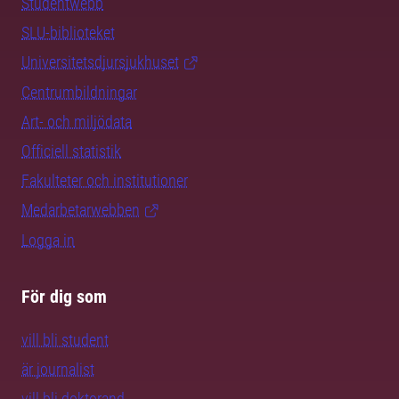
Studentwebb
SLU-biblioteket
Universitetsdjursjukhuset
Centrumbildningar
Art- och miljödata
Officiell statistik
Fakulteter och institutioner
Medarbetarwebben
Logga in
För dig som
vill bli student
är journalist
vill bli doktorand