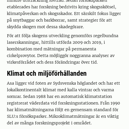
mindre utsträckning lövträd. Sedan försöksparken
etablerades har forskning bedrivits kring skogsskötsel,
klimatpåverkan och skogsskador. Ett särskilt fokus ligger
på snytbaggar och barkborrar, samt strategier för att
skydda skogen mot dessa skadegörare.
För att följa skogens utveckling genomförs regelbundna
laserskanningar, hittills utförda 2009 och 2019, i
kombination med mätningar på permanenta
cirkelprovytor. Detta möjliggör noggranna analyser av
virkesförrådet och dess förändringar över tid.
Klimat och miljöförhållanden
Asa ligger vid foten av Sydsvenska höglandet och har ett
lokalkontinentalt klimat med kalla vintrar och varma
somrar. Sedan 1988 har en automatisk klimatstation
registrerat väderdata vid forskningsstationen. Från 1990
har klimatmätningarna följt en gemensam standard för
SLU:s försöksparker. Mikroklimatmätningar är en viktig
del av många forskningsprojekt i området.