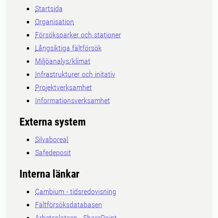
Startsida
Organisation
Försöksparker och stationer
Långsiktiga fältförsök
Miljöanalys/klimat
Infrastrukturer och initativ
Projektverksamhet
Informationsverksamhet
Externa system
Silvaboreal
Safedeposit
Interna länkar
Cambium - tidsredovisning
Fältförsöksdatabasen
Arbetsplatsen - SharePoint