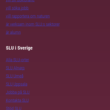
vill söka jobb
vill rapportera om naturen
är verksam inom SLU:s sektorer
är alumn
SLU i Sverige
Alla SLU-orter
SLU Alnarp
SLU Umeå
SLU Uppsala
Jobba på SLU
Kontakta SLU
Stöd SLU