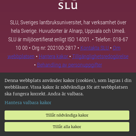
SLU, Sveriges lantbruksuniversitet, har verksamhet över
hela Sverige. Huvudorter är Alnarp, Uppsala och Umeå.
SLU är miljöcertifierat enligt ISO 14001. • Telefon: 018-67
10 00 • Org nr: 202100-2817 •
Kontakta SLU
•
Om
webbplatsen
•
Hantera kakor
•
Tillgänglighetsredogörelse
•
Behandling av personuppgifter
Denna webbplats använder kakor (cookies), som lagras i din
webbläsare. Vissa kakor är nödvändiga för att webbplatsen
ska fungera korrekt. Andra är valbara.
Hantera valbara kakor
Tillåt nödvändiga kakor
Tillåt alla kakor