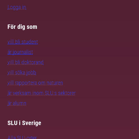
Logga in
För dig som
vill bli student
är journalist
vill bli doktorand
vill söka jobb
vill rapportera om naturen
är verksam inom SLU:s sektorer
är alumn
SLU i Sverige
Alla SLU-orter