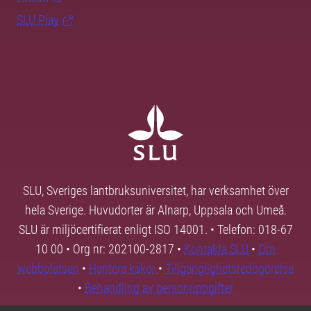
SLU Play
SLU, Sveriges lantbruksuniversitet, har verksamhet över
hela Sverige. Huvudorter är Alnarp, Uppsala och Umeå.
SLU är miljöcertifierat enligt ISO 14001. • Telefon: 018-67
10 00 • Org nr: 202100-2817 •
Kontakta SLU
•
Om
webbplatsen
•
Hantera kakor
•
Tillgänglighetsredogörelse
•
Behandling av personuppgifter