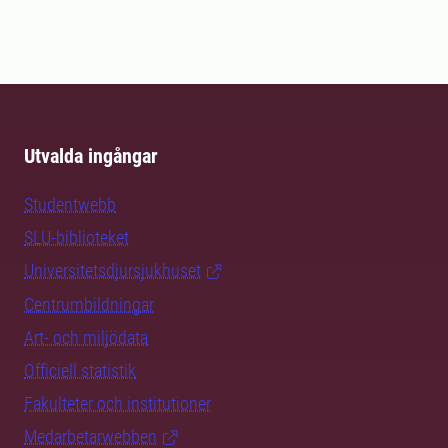
Utvalda ingångar
Studentwebb
SLU-biblioteket
Universitetsdjursjukhuset
Centrumbildningar
Art- och miljödata
Officiell statistik
Fakulteter och institutioner
Medarbetarwebben