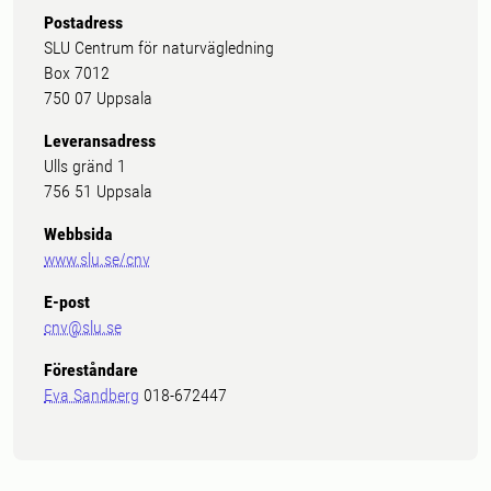
Postadress
SLU Centrum för naturvägledning
Box 7012
750 07 Uppsala
Leveransadress
Ulls gränd 1
756 51 Uppsala
Webbsida
www.slu.se/cnv
E-post
cnv@slu.se
Föreståndare
Eva Sandberg
018-672447