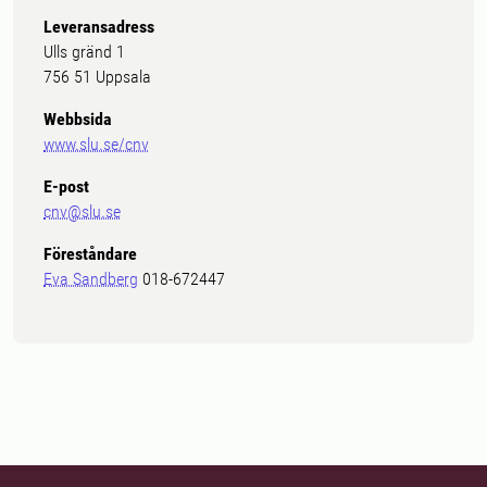
Leveransadress
Ulls gränd 1
756 51 Uppsala
Webbsida
www.slu.se/cnv
E-post
cnv@slu.se
Föreståndare
Eva Sandberg
018-672447