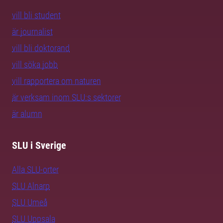
vill bli student
är journalist
vill bli doktorand
vill söka jobb
vill rapportera om naturen
är verksam inom SLU:s sektorer
är alumn
SLU i Sverige
Alla SLU-orter
SLU Alnarp
SLU Umeå
SLU Uppsala