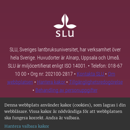
SLU, Sveriges lantbruksuniversitet, har verksamhet över
hela Sverige. Huvudorter är Alnarp, Uppsala och Umeå.
SLU är miljöcertifierat enligt ISO 14001. • Telefon: 018-67
10 00 • Org nr: 202100-2817 •
Kontakta SLU
•
Om
webbplatsen
•
Hantera kakor
•
Tillgänglighetsredogörelse
•
Behandling av personuppgifter
Denna webbplats använder kakor (cookies), som lagras i din
webbläsare. Vissa kakor är nödvändiga för att webbplatsen
ska fungera korrekt. Andra är valbara.
Hantera valbara kakor