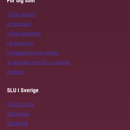
För dig som
vill bli student
är journalist
vill bli doktorand
vill söka jobb
vill rapportera om naturen
är verksam inom SLU:s sektorer
är alumn
SLU i Sverige
Alla SLU-orter
SLU Alnarp
SLU Umeå