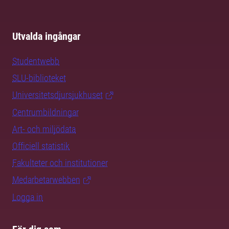
Utvalda ingångar
Studentwebb
SLU-biblioteket
Universitetsdjursjukhuset
Centrumbildningar
Art- och miljödata
Officiell statistik
Fakulteter och institutioner
Medarbetarwebben
Logga in