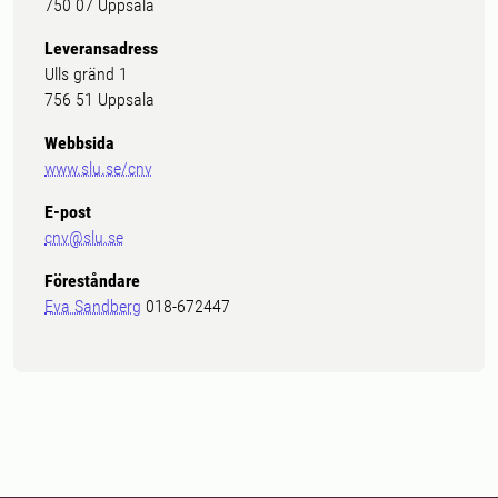
750 07 Uppsala
Leveransadress
Ulls gränd 1
756 51 Uppsala
Webbsida
www.slu.se/cnv
E-post
cnv@slu.se
Föreståndare
Eva Sandberg
018-672447