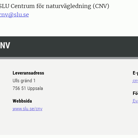
SLU Centrum för naturvägledning (CNV)
cnv@slu.se
CNV
Leveransadress
E-
Ulls gränd 1
cn
756 51 Uppsala
Fö
Webbsida
Ev
www.slu.se/cnv