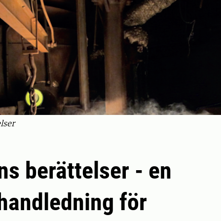
lser
ns berättelser - en
andledning för