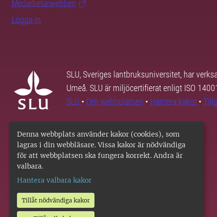
Medarbetarwebben
Logga in
SLU, Sveriges lantbruksuniversitet, har verk
Umeå. SLU är miljöcertifierat enligt ISO 140
SLU
•
Om webbplatsen
•
Hantera kakor
•
Til
Denna webbplats använder kakor (cookies), som
lagras i din webbläsare. Vissa kakor är nödvändiga
för att webbplatsen ska fungera korrekt. Andra är
valbara.
Hantera valbara kakor
Tillåt nödvändiga kakor