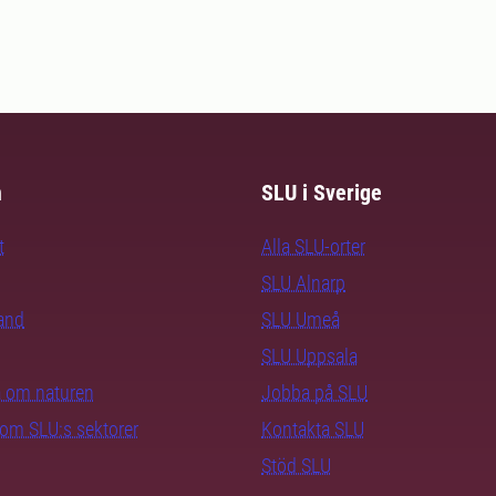
m
SLU i Sverige
t
Alla SLU-orter
SLU Alnarp
rand
SLU Umeå
SLU Uppsala
ra om naturen
Jobba på SLU
nom SLU:s sektorer
Kontakta SLU
Stöd SLU