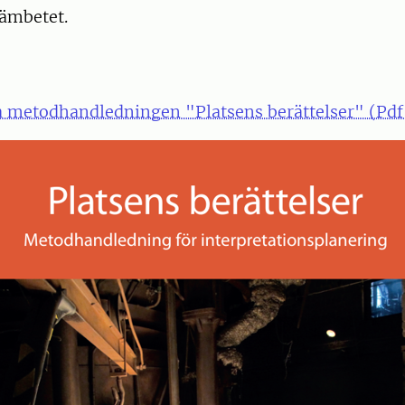
eämbetet.
a metodhandledningen "Platsens berättelser" (Pd