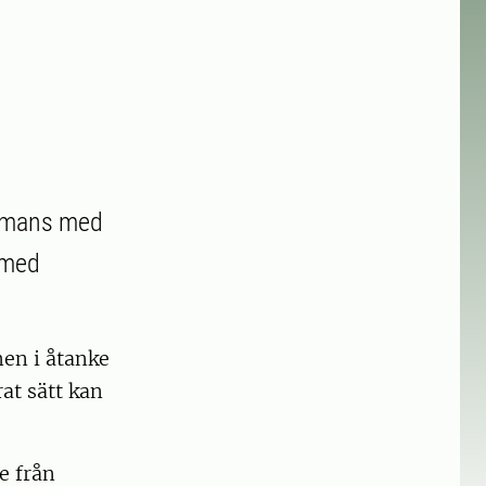
sammans med
 med
men i åtanke
rat sätt kan
e från