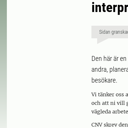
interp
Sidan granska
Den här är en
andra, planer
besökare.
Vi tänker oss 
och att ni vil
vägleda arbet
CNV skrev den