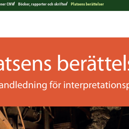
oner CNV
Böcker, rapporter och skrifter
Platsens berättelser