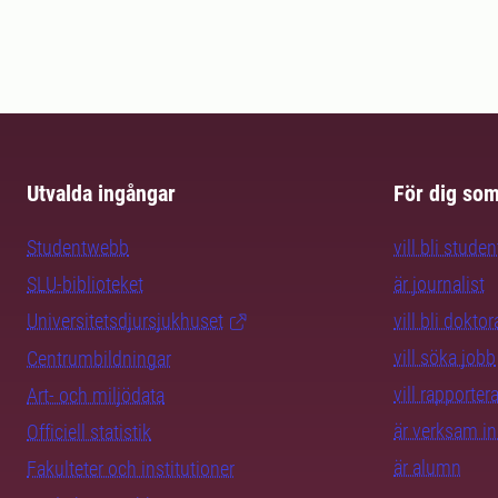
Utvalda ingångar
För dig so
Studentwebb
vill bli studen
SLU-biblioteket
är journalist
Universitetsdjursjukhuset
vill bli dokto
vill söka jobb
Centrumbildningar
vill rapporte
Art- och miljödata
är verksam i
Officiell statistik
är alumn
Fakulteter och institutioner