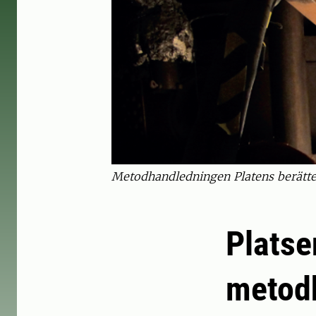
Metodhandledningen Platens berätte
Platse
metodh