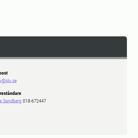
post
v@slu.se
reståndare
a Sandberg
018-672447