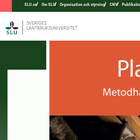
SLU.se
Om SLU
Organisation och styrning
CNV
Publikati
SVERIGES
LANTBRUKSUNIVERSITET