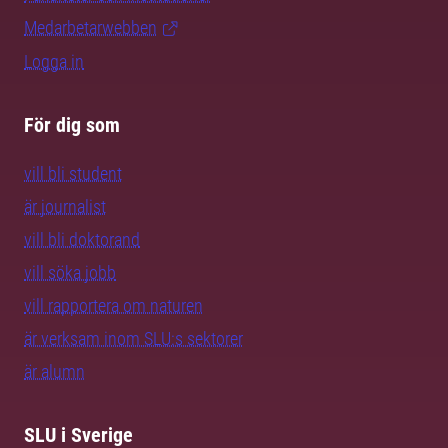
Medarbetarwebben
Logga in
För dig som
vill bli student
är journalist
vill bli doktorand
vill söka jobb
vill rapportera om naturen
är verksam inom SLU:s sektorer
är alumn
SLU i Sverige