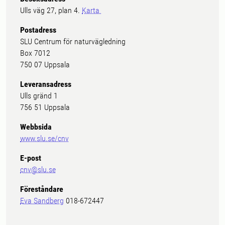
Ulls väg 27, plan 4.
Karta
Postadress
SLU Centrum för naturvägledning
Box 7012
750 07 Uppsala
Leveransadress
Ulls gränd 1
756 51 Uppsala
Webbsida
www.slu.se/cnv
E-post
cnv@slu.se
Föreståndare
Eva Sandberg
018-672447