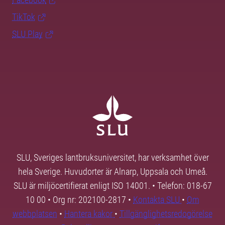
TikTok
SLU Play
SLU, Sveriges lantbruksuniversitet, har verksamhet över
hela Sverige. Huvudorter är Alnarp, Uppsala och Umeå.
SLU är miljöcertifierat enligt ISO 14001. • Telefon: 018-67
10 00 • Org nr: 202100-2817 •
Kontakta SLU
•
Om
webbplatsen
•
Hantera kakor
•
Tillgänglighetsredogörelse