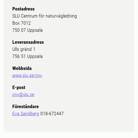
Postadress
SLU Centrum för naturvägledning
Box 7012
750 07 Uppsala
Leveransadress
Ulls gränd 1
756 51 Uppsala
Webbsida
www.slu.se/cnv
E-post
cnv@slu.se
Föreståndare
Eva Sandberg
018-672447