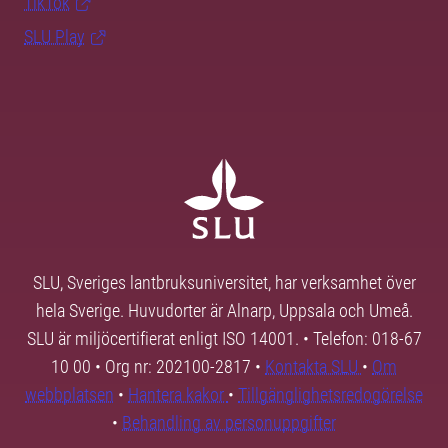
TikTok
SLU Play
SLU, Sveriges lantbruksuniversitet, har verksamhet över
hela Sverige. Huvudorter är Alnarp, Uppsala och Umeå.
SLU är miljöcertifierat enligt ISO 14001. • Telefon: 018-67
10 00 • Org nr: 202100-2817 •
Kontakta SLU
•
Om
webbplatsen
•
Hantera kakor
•
Tillgänglighetsredogörelse
•
Behandling av personuppgifter