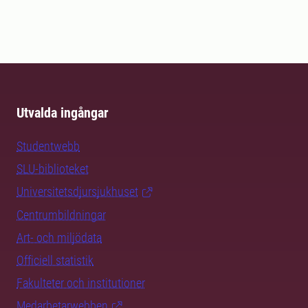
Utvalda ingångar
Studentwebb
SLU-biblioteket
Universitetsdjursjukhuset
Centrumbildningar
Art- och miljödata
Officiell statistik
Fakulteter och institutioner
Medarbetarwebben