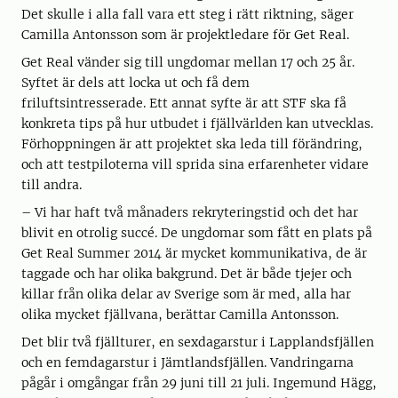
Det skulle i alla fall vara ett steg i rätt riktning, säger
Camilla Antonsson som är projektledare för Get Real.
Get Real vänder sig till ungdomar mellan 17 och 25 år.
Syftet är dels att locka ut och få dem
friluftsintresserade. Ett annat syfte är att STF ska få
konkreta tips på hur utbudet i fjällvärlden kan utvecklas.
Förhoppningen är att projektet ska leda till förändring,
och att testpiloterna vill sprida sina erfarenheter vidare
till andra.
– Vi har haft två månaders rekryteringstid och det har
blivit en otrolig succé. De ungdomar som fått en plats på
Get Real Summer 2014 är mycket kommunikativa, de är
taggade och har olika bakgrund. Det är både tjejer och
killar från olika delar av Sverige som är med, alla har
olika mycket fjällvana, berättar Camilla Antonsson.
Det blir två fjällturer, en sexdagarstur i Lapplandsfjällen
och en femdagarstur i Jämtlandsfjällen. Vandringarna
pågår i omgångar från 29 juni till 21 juli. Ingemund Hägg,