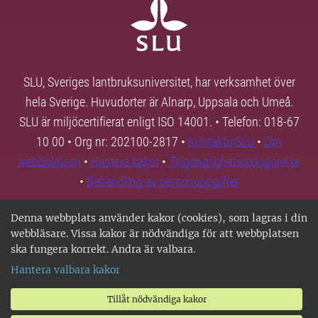
SLU, Sveriges lantbruksuniversitet, har verksamhet över
hela Sverige. Huvudorter är Alnarp, Uppsala och Umeå.
SLU är miljöcertifierat enligt ISO 14001. • Telefon: 018-67
10 00 • Org nr: 202100-2817 •
Kontakta SLU
•
Om
webbplatsen
•
Hantera kakor
•
Tillgänglighetsredogörelse
•
Behandling av personuppgifter
Denna webbplats använder kakor (cookies), som lagras i din
webbläsare. Vissa kakor är nödvändiga för att webbplatsen
ska fungera korrekt. Andra är valbara.
Hantera valbara kakor
Tillåt nödvändiga kakor