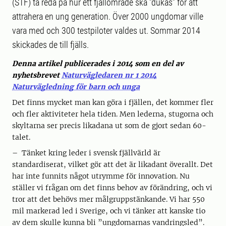
(STF) ta reda på hur ett fjällområde ska ”dukas” för att
attrahera en ung generation. Över 2000 ungdomar ville
vara med och 300 testpiloter valdes ut. Sommar 2014
skickades de till fjälls.
Denna artikel publicerades i 2014 som en del av
nyhetsbrevet
Naturvägledaren nr 1 2014
Naturvägledning för barn och unga
Det finns mycket man kan göra i fjällen, det kommer fler
och fler aktiviteter hela tiden. Men lederna, stugorna och
skyltarna ser precis likadana ut som de gjort sedan 60-
talet.
– Tänket kring leder i svensk fjällvärld är
standardiserat, vilket gör att det är likadant överallt. Det
har inte funnits något utrymme för innovation. Nu
ställer vi frågan om det finns behov av förändring, och vi
tror att det behövs mer målgruppstänkande. Vi har 550
mil markerad led i Sverige, och vi tänker att kanske tio
av dem skulle kunna bli ”ungdomarnas vandringsled”.