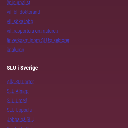
är journalist
vill bli doktorand
vill söka jobb
vill rapportera om naturen
är verksam inom SLU:s sektorer
är alumn
SLU i Sverige
Alla SLU-orter
SLU Alnarp
SLU Umeå
SLU Uppsala
Jobba på SLU