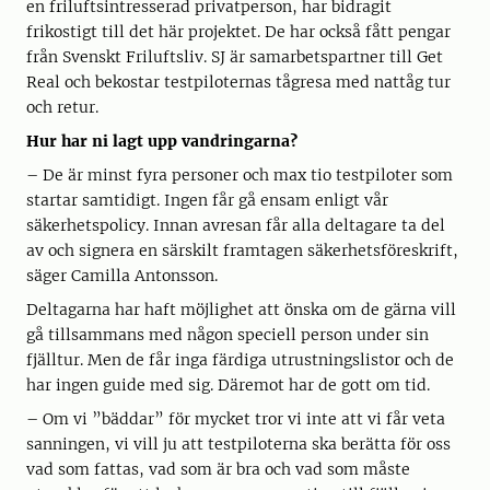
en friluftsintresserad privatperson, har bidragit
frikostigt till det här projektet. De har också fått pengar
från Svenskt Friluftsliv. SJ är samarbetspartner till Get
Real och bekostar testpiloternas tågresa med nattåg tur
och retur.
Hur har ni lagt upp vandringarna?
– De är minst fyra personer och max tio testpiloter som
startar samtidigt. Ingen får gå ensam enligt vår
säkerhetspolicy. Innan avresan får alla deltagare ta del
av och signera en särskilt framtagen säkerhetsföreskrift,
säger Camilla Antonsson.
Deltagarna har haft möjlighet att önska om de gärna vill
gå tillsammans med någon speciell person under sin
fjälltur. Men de får inga färdiga utrustningslistor och de
har ingen guide med sig. Däremot har de gott om tid.
– Om vi ”bäddar” för mycket tror vi inte att vi får veta
sanningen, vi vill ju att testpiloterna ska berätta för oss
vad som fattas, vad som är bra och vad som måste