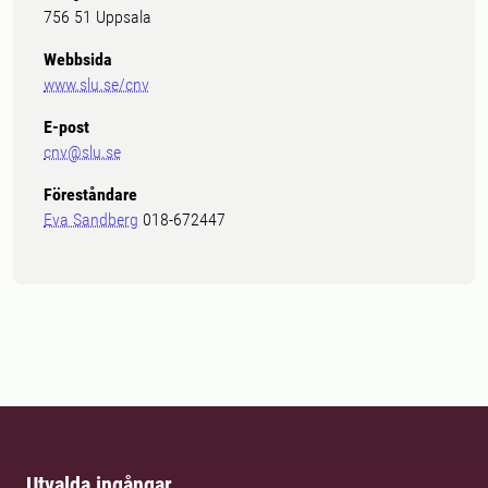
756 51 Uppsala
Webbsida
www.slu.se/cnv
E-post
cnv@slu.se
Föreståndare
Eva Sandberg
018-672447
Utvalda ingångar